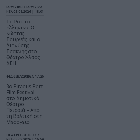
ΜΟΥΣΙΚΗ / ΜΟΥΣΙΚΑ
ΝΕΑ
05.08.2026 | 18.01
Το Ροκ το
Ελληνικό: Ο
Κώστας
Τουρνάς και ο
Διονύσης
Τσακνής στο
Θέατρο Άλσος
ΔΕΗ
ΦΕΣΤΙΒΑΛ / ΝΕΑ
05.08.2026 | 17.26
3o Piraeus Port
Film Festival
στο Δημοτικό
Θέατρο
Πειραιά – Από
τη Βαλτική στη
Μεσόγειο
ΘΕΑΤΡΟ - ΧΟΡΟΣ /
ΝΕΑ
05.08.2026 | 16.59