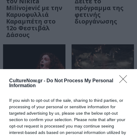
τον Nikita
Δείτε το
Milivojević με την
πρόγραμμα της
Καρυοφυλλιά
φετινής
Καραμπέτη στο
διοργάνωσης
12ο Φεστιβάλ
Δάσους
CultureNow.gr -
Do Not Process My Personal
Information
If you wish to opt-out of the sale, sharing to third parties, or
processing of your personal or sensitive information for
ΘΕΑΤΡΟ - ΧΟΡΟΣ / ΝΕΑ
ΘΕΑΤΡΟ - ΧΟΡΟΣ / ΚΡΙΤΙΚΕΣ -
targeted advertising by us, please use the below opt-out
REVIEWS
Ιφιγένεια η εν
section to confirm your selection. Please note that after your
Κριτική Θεάτρου
opt-out request is processed you may continue seeing
Αυλίδι, του
| «Πέρσες» του
interest-based ads based on personal information utilized by
Ευριπίδη σε