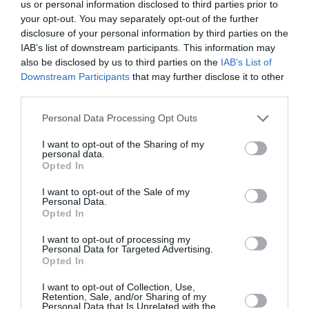
Αισχύλου, σε
us or personal information disclosed to third parties prior to
σκηνοθεσία
σκηνοθεσία
your opt-out. You may separately opt-out of the further
Σάββα
Χρήστου
disclosure of your personal information by third parties on the
Στρούμπου στο
Θεοδωρίδη
IAB’s list of downstream participants. This information may
Φεστιβάλ
also be disclosed by us to third parties on the
IAB’s List of
Γλυφάδας 2026
Downstream Participants
that may further disclose it to other
third parties.
Personal Data Processing Opt Outs
I want to opt-out of the Sharing of my
personal data.
Opted In
I want to opt-out of the Sale of my
Personal Data.
Opted In
I want to opt-out of processing my
ΘΕΜΑΤΑ / ΝΕΑ
ΘΕΑΤΡΟ - ΧΟΡΟΣ / ΝΕΑ
Personal Data for Targeted Advertising.
Opted In
Δωρεάν
Βάκχες, του
εκδηλώσεις στην
Ευριπίδη σε
I want to opt-out of Collection, Use,
Αθήνα την
σκηνοθεσία
Retention, Sale, and/or Sharing of my
Personal Data that Is Unrelated with the