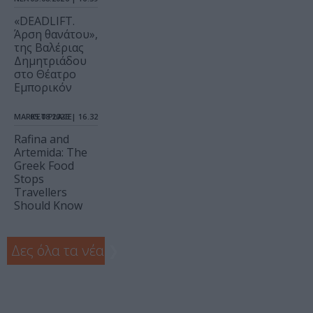
«DEADLIFT.
Άρση θανάτου»,
της Βαλέριας
Δημητριάδου
στο Θέατρο
Εμπορικόν
MARKET PLACE
05.08.2026 | 16.32
Rafina and
Artemida: The
Greek Food
Stops
Travellers
Should Know
Δες όλα τα νέα
❯