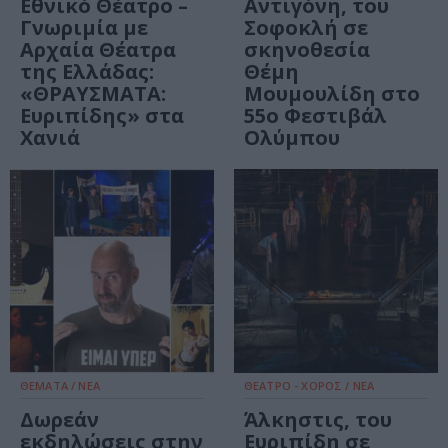
Εθνικό Θέατρο –
Αντιγόνη, του
Γνωριμία με
Σοφοκλή σε
Αρχαία Θέατρα
σκηνοθεσία
της Ελλάδας:
Θέμη
«ΘΡΑΥΣΜΑΤΑ:
Μουμουλίδη στο
Ευριπίδης» στα
55ο Φεστιβάλ
Χανιά
Ολύμπου
ΘΕΜΑΤΑ / ΝΕΑ
ΘΕΑΤΡΟ - ΧΟΡΟΣ / ΝΕΑ
Δωρεάν
Άλκηστις, του
εκδηλώσεις στην
Ευριπίδη σε