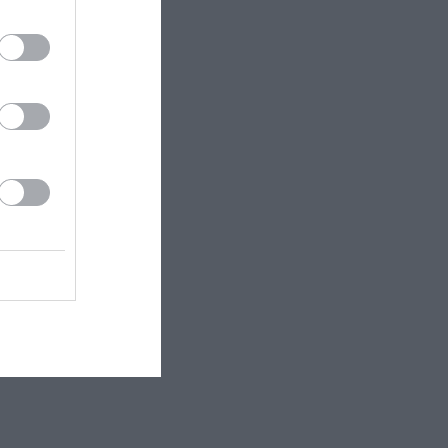
έμη
ο
Θέμη
ο Θέατρο...