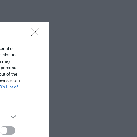
sonal or
ection to
ou may
 personal
out of the
 downstream
B’s List of