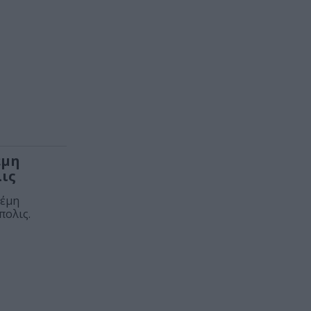
έμη
ις
Θέμη
πολις.