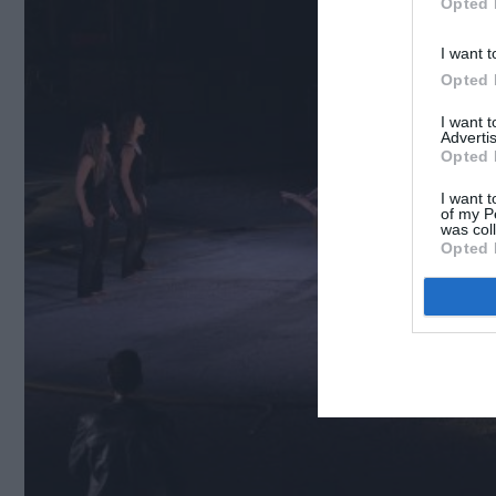
Opted 
I want t
Opted 
I want 
Advertis
Opted 
I want t
of my P
was col
Opted 