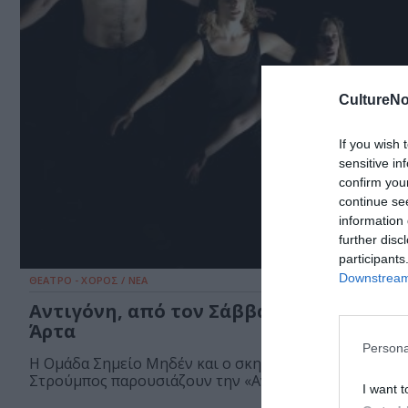
CultureNo
If you wish 
sensitive in
confirm you
continue se
information 
further disc
participants
Downstream 
ΘΕΑΤΡΟ - ΧΟΡΟΣ / ΝΕΑ
Αντιγόνη, από τον Σάββα Στρούμπο στ
Άρτα
Persona
Η Ομάδα Σημείο Μηδέν και ο σκηνοθέτης Σάββας
Στρούμπος παρουσιάζουν την «Αντιγόνη» του Σοφοκλή
I want t