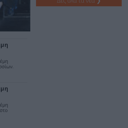
Δες όλα τα νέα
❯
έμη
Θέμη
σσίων.
έμη
Θέμη
 στο