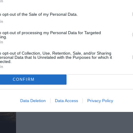
In
ΘΕΑΤΡΟ - ΧΟΡΟΣ / ΝΕΑ
Αντιγόνη, του Σοφοκλή από τον Θ
o opt-out of the Sale of my Personal Data.
Μουμουλίδη στο Δημοτικό Θέατρ
In
Ηλιούπολης
to opt-out of processing my Personal Data for Targeted
Η παράσταση Αντιγόνη, του Σοφοκλή από τον 
ing.
In
Μουμουλίδη παρουσιάζεται στην Ηλιούπολη, στ
o opt-out of Collection, Use, Retention, Sale, and/or Sharing
ersonal Data that Is Unrelated with the Purposes for which it
lected.
In
CONFIRM
Data Deletion
Data Access
Privacy Policy