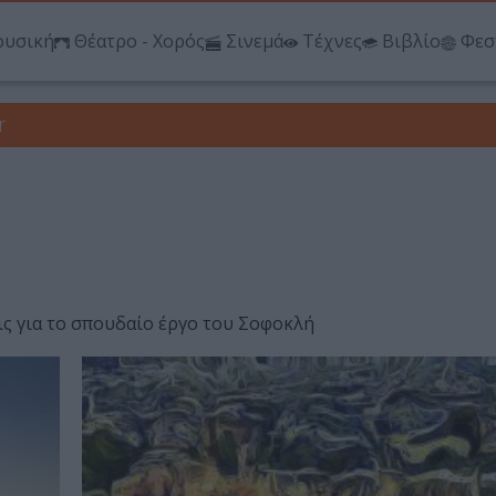
υσική
Θέατρο - Χορός
Σινεμά
Τέχνες
Βιβλίο
Φεσ
r
εις για το σπουδαίο έργο του Σοφοκλή