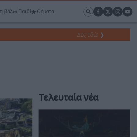
τιβάλ
Παιδί
Θέματα
Δες εδώ!
❯
Τελευταία νέα