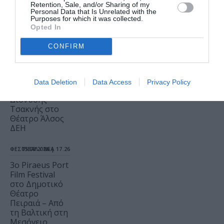
Retention, Sale, and/or Sharing of my
που δεν πρέπει
Personal Data that Is Unrelated with the
να χάσετε
Purposes for which it was collected.
Opted In
ΜΟΥΣΙΚΗ / ΜΟΥΣΙΚΑ
ΝΕΑ
05.08.2026 | 18.01
CONFIRM
Το Ροκ το
Ελληνικό: Ο
Κώστας
Data Deletion
Data Access
Privacy Policy
Τουρνάς και ο
Διονύσης
Τσακνής στο
Θέατρο Άλσος
ΔΕΗ
ΦΕΣΤΙΒΑΛ / ΝΕΑ
05.08.2026 | 17.26
3o Piraeus Port
Film Festival
στο Δημοτικό
Θέατρο
Πειραιά – Από
τη Βαλτική στη
Μεσόγειο