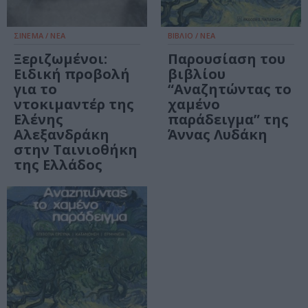
ΣΙΝΕΜΑ / ΝΕΑ
ΒΙΒΛΙΟ / ΝΕΑ
Ξεριζωμένοι:
Παρουσίαση του
Ειδική προβολή
βιβλίου
για το
“Αναζητώντας το
ντοκιμαντέρ της
χαμένο
Ελένης
παράδειγμα” της
Αλεξανδράκη
Άννας Λυδάκη
στην Ταινιοθήκη
της Ελλάδος