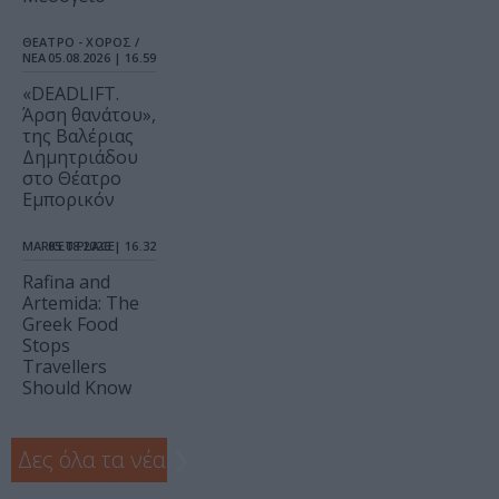
ΘΕΑΤΡΟ - ΧΟΡΟΣ /
ΝΕΑ
05.08.2026 | 16.59
«DEADLIFT.
Άρση θανάτου»,
της Βαλέριας
Δημητριάδου
στο Θέατρο
Εμπορικόν
MARKET PLACE
05.08.2026 | 16.32
Rafina and
Artemida: The
Greek Food
Stops
Travellers
Should Know
Δες όλα τα νέα
❯