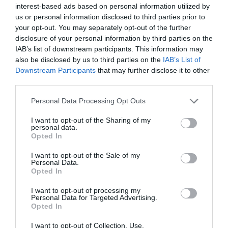
interest-based ads based on personal information utilized by
ΘΕΑΤΡΟ - ΧΟΡΟΣ /
ΝΕΑ
05.08.2026 | 20.02
us or personal information disclosed to third parties prior to
your opt-out. You may separately opt-out of the further
Άλκηστις,
disclosure of your personal information by third parties on the
του
IAB’s list of downstream participants. This information may
Ευριπίδη σε
also be disclosed by us to third parties on the
IAB’s List of
σκηνοθεσία
Downstream Participants
that may further disclose it to other
Δημήτρη
third parties.
Καραντζά
Personal Data Processing Opt Outs
στα
Αισχύλεια
I want to opt-out of the Sharing of my
2026
personal data.
Opted In
ΦΕΣΤΙΒΑΛ / ΝΕΑ
05.08.2026 | 19.04
I want to opt-out of the Sale of my
Personal Data.
Φεστιβάλ
Opted In
Αθηνών
Επιδαύρου
I want to opt-out of processing my
2026: Ένας
Personal Data for Targeted Advertising.
προορισμός –
Opted In
δύο
παραστάσεις
I want to opt-out of Collection, Use,