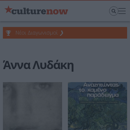
Νέοι Διαγωνισμοί
❯
Άννα Λυδάκη