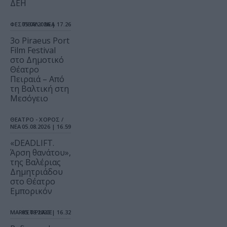
ΔΕΗ
ΦΕΣΤΙΒΑΛ / ΝΕΑ
05.08.2026 | 17.26
3o Piraeus Port
Film Festival
στο Δημοτικό
Θέατρο
Πειραιά – Από
τη Βαλτική στη
Μεσόγειο
ΘΕΑΤΡΟ - ΧΟΡΟΣ /
ΝΕΑ
05.08.2026 | 16.59
«DEADLIFT.
Άρση θανάτου»,
της Βαλέριας
Δημητριάδου
στο Θέατρο
Εμπορικόν
MARKET PLACE
05.08.2026 | 16.32