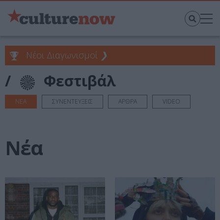
Νέοι Διαγωνισμοί
❯
/
Φεστιβάλ
ΝΕΑ
ΣΥΝΕΝΤΕΥΞΕΙΣ
ΑΡΘΡΑ
VIDEO
Νέα