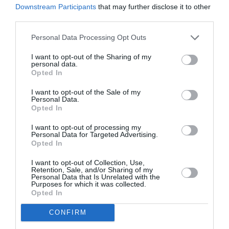
Downstream Participants
that may further disclose it to other
third parties.
Personal Data Processing Opt Outs
I want to opt-out of the Sharing of my
personal data.
Opted In
I want to opt-out of the Sale of my
Personal Data.
ΦΕΣΤΙΒΑΛ / ΝΕΑ
ΦΕΣΤΙΒΑΛ / ΝΕΑ
Opted In
Sani Festival
Το 8ο Φεστιβάλ
2026: Καλοκαίρι
Δελφών «Το
I want to opt-out of processing my
Personal Data for Targeted Advertising.
με θρυλικές και
Λάλον Ύδωρ»
Opted In
αγαπημένες
ξεκίνησε
φωνές στον
δυναμικά
I want to opt-out of Collection, Use,
Retention, Sale, and/or Sharing of my
ιστορικό Λόφο
Personal Data that Is Unrelated with the
της Σάνης
Purposes for which it was collected.
Opted In
CONFIRM