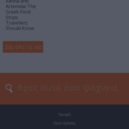
Rafina and
Artemida: The
Greek Food
Stops
Travellers
Should Know
Δες όλα τα νέα
❯
Προφίλ
Οροι Χρήσης