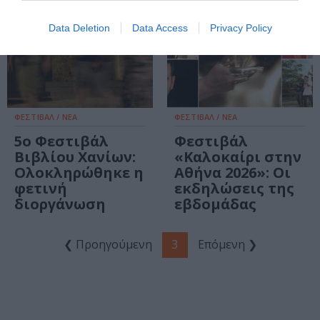
Data Deletion
Data Access
Privacy Policy
ΦΕΣΤΙΒΑΛ / ΝΕΑ
ΦΕΣΤΙΒΑΛ / ΝΕΑ
5ο Φεστιβάλ
Φεστιβάλ
Βιβλίου Χανίων:
«Καλοκαίρι στην
Ολοκληρώθηκε η
Αθήνα 2026»: Οι
φετινή
εκδηλώσεις της
διοργάνωση
εβδομάδας
❮ Προηγούμενη
3
Επόμενη ❯