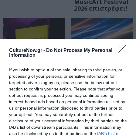
MusicArt Festival
2026 επιστρέφει!
CultureNow.gr -
Do Not Process My Personal
Information
If you wish to opt-out of the sale, sharing to third parties, or
processing of your personal or sensitive information for
targeted advertising by us, please use the below opt-out
ΦΕΣΤΙΒΑΛ / ΝΕΑ
ΦΕΣΤΙΒΑΛ / ΝΕΑ
section to confirm your selection. Please note that after your
Το Rudu Fest
Common
opt-out request is processed you may continue seeing
ταξιδεύει για 5η
Grounds Festival
interest-based ads based on personal information utilized by
συνεχόμενη
2026 στο Πάρκο
us or personal information disclosed to third parties prior to
φορά στην
Σταύρος Νιάρχος
your opt-out. You may separately opt-out of the further
Αμοργό!
disclosure of your personal information by third parties on the
IAB’s list of downstream participants. This information may
also be disclosed by us to third parties on the
IAB’s List of