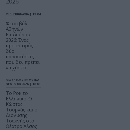
2026
ΦΕΣΤΙΒΑΛ / ΝΕΑ
05.08.2026 | 19.04
Φεστιβάλ
Αθηνών
Επιδαύρου
2026: Ένας
προορισμός –
δύο
παραστάσεις
που δεν πρέπει
να χάσετε
ΜΟΥΣΙΚΗ / ΜΟΥΣΙΚΑ
ΝΕΑ
05.08.2026 | 18.01
Το Ροκ το
Ελληνικό: Ο
Κώστας
Τουρνάς και ο
Διονύσης
Τσακνής στο
Θέατρο Άλσος