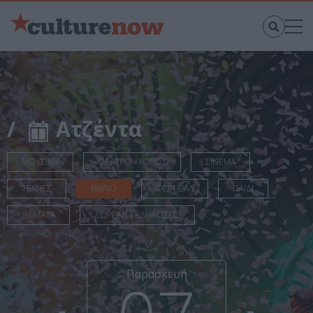
/
Ατζέντα
ΜΟΥΣΙΚΗ
ΘΕΑΤΡΟ - ΧΟΡΟΣ
ΣΙΝΕΜΑ
ΤΕΧΝΕΣ
ΒΙΒΛΙΟ
ΦΕΣΤΙΒΑΛ
ΠΑΙΔΙ
ΘΕΜΑΤΑ
ΔΩΡΕΑΝ ΕΚΔΗΛΩΣΕΙΣ
Παρασκευή