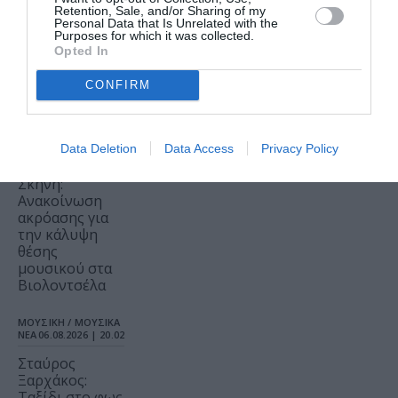
είσοδο στον
Retention, Sale, and/or Sharing of my
Θερινό
Personal Data that Is Unrelated with the
Δημοτικό
Purposes for which it was collected.
Κινηματογράφο
Opted In
Αγίας
Παρασκευής |
CONFIRM
10-16/8
ΘΕΜΑΤΑ / ΝΕΑ
07.08.2026 | 09.39
Data Deletion
Data Access
Privacy Policy
Εθνική Λυρική
Σκηνή:
Ανακοίνωση
ακρόασης για
την κάλυψη
θέσης
μουσικού στα
Βιολοντσέλα
ΜΟΥΣΙΚΗ / ΜΟΥΣΙΚΑ
ΝΕΑ
06.08.2026 | 20.02
Σταύρος
Ξαρχάκος:
Ταξίδι στο φως