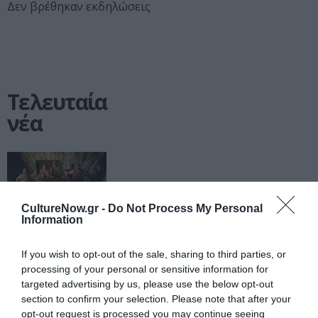
Δεν βρέθηκαν εκδηλώσεις
Τελευταία
νέα
CultureNow.gr -
Do Not Process My Personal
Information
ΘΕΑΤΡΟ - ΧΟΡΟΣ /
ΝΕΑ
07.08.2026 | 10.53
Ειρήνη –
If you wish to opt-out of the sale, sharing to third parties, or
Μια
processing of your personal or sensitive information for
targeted advertising by us, please use the below opt-out
επίσκεψη
section to confirm your selection. Please note that after your
στο έργο
opt-out request is processed you may continue seeing