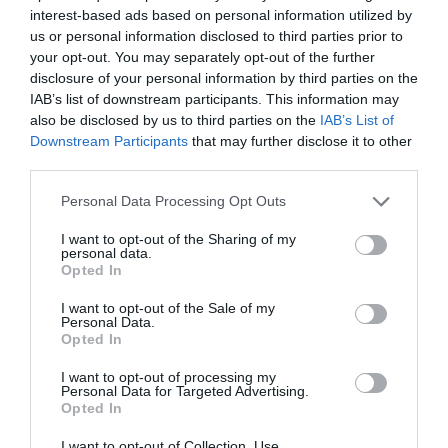
του
interest-based ads based on personal information utilized by
Αριστοφάνη,
us or personal information disclosed to third parties prior to
από τον
your opt-out. You may separately opt-out of the further
Νίκο
disclosure of your personal information by third parties on the
Καραθάνο
IAB’s list of downstream participants. This information may
also be disclosed by us to third parties on the
IAB’s List of
στο Θέατρο
Downstream Participants
that may further disclose it to other
Βράχων
third parties.
ΜΟΥΣΙΚΗ / ΜΟΥΣΙΚΑ
Personal Data Processing Opt Outs
ΝΕΑ
07.08.2026 | 10.24
Τα τραγούδια
I want to opt-out of the Sharing of my
personal data.
μας: Ευανθία
Opted In
Ρεμπούτσικα
και Άρης
I want to opt-out of the Sale of my
Δαβαράκης
Personal Data.
στην Πάρο
Opted In
I want to opt-out of processing my
ΣΙΝΕΜΑ / ΝΕΑ
07.08.2026 | 09.56
Personal Data for Targeted Advertising.
Προβολές με
Opted In
ελεύθερη
I want to opt-out of Collection, Use,