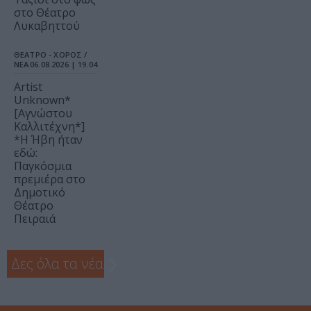
στο Θέατρο
Λυκαβηττού
ΘΕΑΤΡΟ - ΧΟΡΟΣ /
ΝΕΑ
06.08.2026 | 19.04
Artist
Unknown*
[Αγνώστου
Καλλιτέχνη*]
*Η Ήβη ήταν
εδώ:
Παγκόσμια
πρεμιέρα στο
Δημοτικό
Θέατρο
Πειραιά
Δες όλα τα νέα
❯