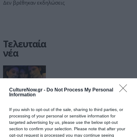
Δεν βρέθηκαν εκδηλώσεις
Τελευταία
νέα
CultureNow.gr -
Do Not Process My Personal
Information
ΘΕΑΤΡΟ - ΧΟΡΟΣ /
ΝΕΑ
06.08.2026 | 19.04
Artist
If you wish to opt-out of the sale, sharing to third parties, or
Unknown*
processing of your personal or sensitive information for
targeted advertising by us, please use the below opt-out
[Αγνώστου
section to confirm your selection. Please note that after your
Καλλιτέχνη*]
opt-out request is processed you may continue seeing