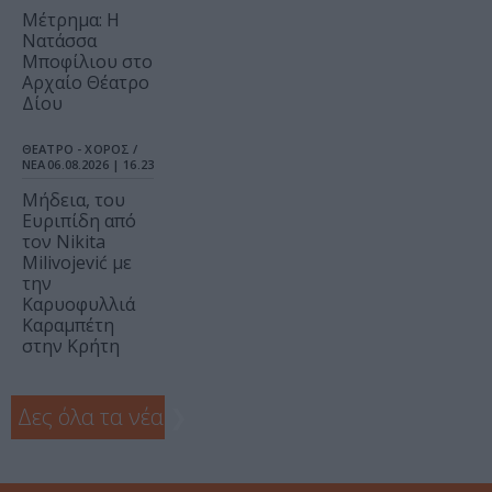
Μέτρημα: Η
Νατάσσα
Μποφίλιου στο
Αρχαίο Θέατρο
Δίου
ΘΕΑΤΡΟ - ΧΟΡΟΣ /
ΝΕΑ
06.08.2026 | 16.23
Μήδεια, του
Ευριπίδη από
τον Nikita
Milivojević με
την
Καρυοφυλλιά
Καραμπέτη
στην Κρήτη
Δες όλα τα νέα
❯