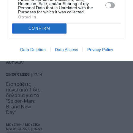
Retention, Sale, and/or Sharing of my
Ο Θάνατος και
Personal Data that Is Unrelated with the
η Κόρη, του
Purposes for which it was collected.
Άριελ
Opted In
Ντόρφμαν σε
σκηνοθεσία
CONFIRM
Μανώλη
Δούνια και
Αιμίλιου
Data Deletion
Data Access
Privacy Policy
Χειλάκη στο
Θέατρο
Αθηνών
ΣΙΝΕΜΑ / ΝΕΑ
06.08.2026 | 17.14
Εισπράξεις
πάνω από 1 δισ.
δολάρια για το
“Spider-Man:
Brand New
Day”
ΜΟΥΣΙΚΗ / ΜΟΥΣΙΚΑ
ΝΕΑ
06.08.2026 | 16.59