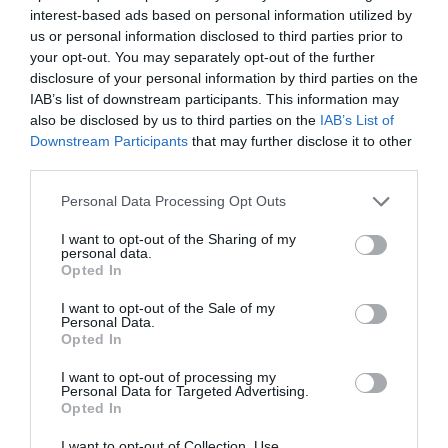
*Η Ήβη
interest-based ads based on personal information utilized by
ήταν εδώ:
us or personal information disclosed to third parties prior to
Παγκόσμια
your opt-out. You may separately opt-out of the further
πρεμιέρα
disclosure of your personal information by third parties on the
στο
IAB’s list of downstream participants. This information may
also be disclosed by us to third parties on the
IAB’s List of
Δημοτικό
Downstream Participants
that may further disclose it to other
Θέατρο
third parties.
Πειραιά
Personal Data Processing Opt Outs
ΜΟΥΣΙΚΗ / ΜΟΥΣΙΚΑ
ΝΕΑ
06.08.2026 | 18.01
I want to opt-out of the Sharing of my
personal data.
Η Μουσική
Opted In
Τεχνόπολη
2026
I want to opt-out of the Sale of my
υποδέχεται
Personal Data.
έναν δυναμικό
Opted In
συναυλιακό
Σεπτέμβριο!
I want to opt-out of processing my
Personal Data for Targeted Advertising.
Opted In
ΘΕΑΤΡΟ - ΧΟΡΟΣ /
ΝΕΑ
06.08.2026 | 17.26
I want to opt-out of Collection, Use,