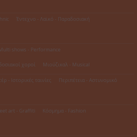
thnic
Έντεχνο - Λαϊκό - Παραδοσιακή
Multi shows - Performance
δοσιακοί χοροί
Μιούζικαλ - Musical
έρ - Ιστορικές ταινίες
Περιπέτεια - Αστυνομικό
eet art - Graffiti
Κόσμημα - Fashion