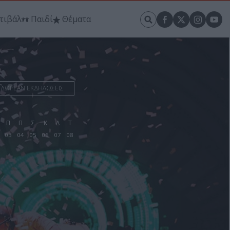
τιβάλ
Παιδί
Θέματα
ΔΩΡΕΑΝ ΕΚΔΗΛΩΣΕΙΣ
Π
Π
Σ
Κ
Δ
Τ
03
04
05
06
07
08