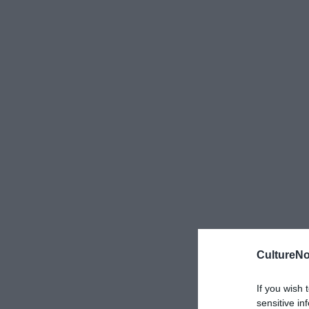
CultureNo
If you wish 
sensitive in