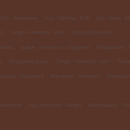
Rock - Alternative
Soul - Hip Hop - RnB
Jazz - Blues - E
κή
Tango - Flamenco - Latin
Κρητική Μουσική
τάσεις
Δράμα - Κοινωνικό - Σύγχρονο
Πειραματικό - 
ο
Σύγχρονος χορός
Tango - Flamenco - Latin
Παρα
ματική - Κοινωνική
Φαντασίας - Animation
Ντοκιμαντ
 Χαρακτική
Αρχιτεκτονική - Design
Φωτογραφία
Str