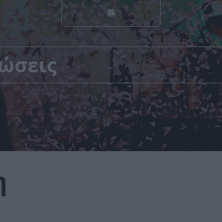
ώσεις
η