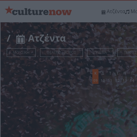
Ατζέντα
Μο
/
Ατζέντα
ΜΟΥΣΙΚΗ
ΘΕΑΤΡΟ - ΧΟΡΟΣ
ΣΙΝΕΜΑ
ΤΕΧΝΕΣ
Κ
Δ
Τ
Τ
Π
Π
09
10
11
12
13
14