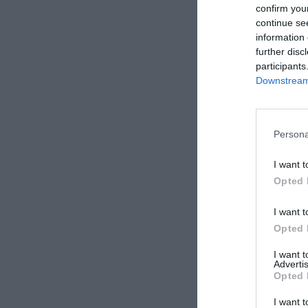
confirm you
continue se
information 
further disc
participants
Downstream 
Persona
I want t
Opted 
I want t
Opted 
I want 
Advertis
Opted 
I want t