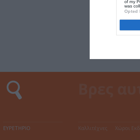
of my P
was col
Opted 
ΕΥΡΕΤΉΡΙΟ
Καλλιτέχνες
Χώροι Εκ