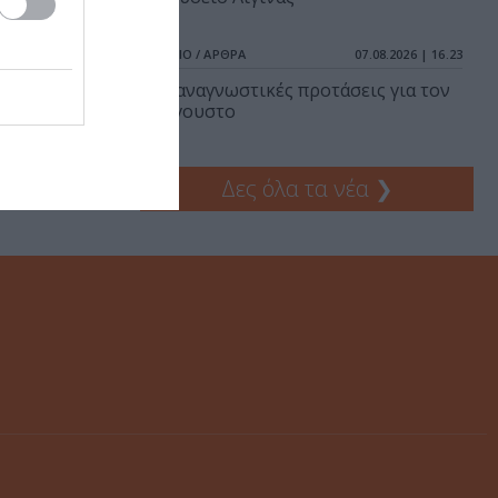
ΒΙΒΛΙΟ / ΑΡΘΡΑ
07.08.2026 | 16.23
25 αναγνωστικές προτάσεις για τον
Αύγουστο
Δες όλα τα νέα
❯