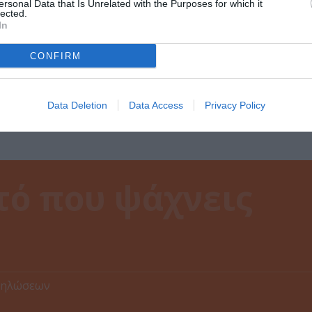
ersonal Data that Is Unrelated with the Purposes for which it
lected.
In
CONFIRM
Data Deletion
Data Access
Privacy Policy
δηλώσεων