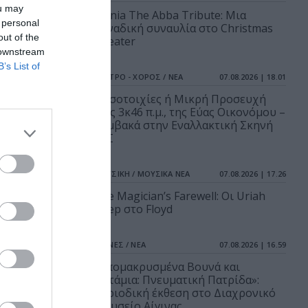
ou may
Mania The Abba Tribute: Μια
 personal
μοναδική συναυλία στο Christmas
out of the
Theater
 downstream
B’s List of
ΘΕΑΤΡΟ - ΧΟΡΟΣ / ΝΕΑ
07.08.2026 | 18.01
Μεσοτοιχίες ή Μικρή Προσευχή
στις 3κ46 π.μ., της Εύας Οικονόμου –
Βαμβακά στην Εναλλακτική Σκηνή
ΕΛΣ
ΜΟΥΣΙΚΗ / ΜΟΥΣΙΚΑ ΝΕΑ
07.08.2026 | 17.26
The Magician’s Farewell: Οι Uriah
Heep στο Floyd
ΤΕΧΝΕΣ / ΝΕΑ
07.08.2026 | 16.59
«Απομακρυσμένα Βουνά και
Ποτάμια: Πνευματική Πατρίδα»:
Περιοδική έκθεση στο Διαχρονικό
Μουσείο Αίγινας