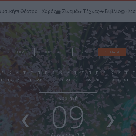
υσική
Θέατρο - Χορός
Σινεμά
Τέχνες
Βιβλίο
Φεσ
ΒΙΒΛΙΟ
ΦΕΣΤΙΒΑΛ
ΠΑΙΔΙ
ΘΕΜΑΤΑ
Σ
Κ
Δ
Τ
Τ
Π
Π
Σ
Κ
Δ
Τ
Τ
Π
Π
Σ
Κ
Δ
Τ
Τ
15
16
17
18
19
20
21
22
23
24
25
26
27
28
29
30
31
01
02
Κυριακή
09
❮
❯
Αυγούστου 2026