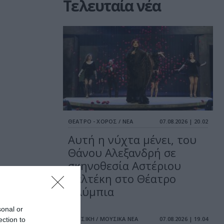
Τελευταία νέα
ΘΕΑΤΡΟ - ΧΟΡΟΣ / ΝΕΑ
07.08.2026 | 20.02
Αυτή η νύχτα μένει, του
Θάνου Αλεξανδρή σε
σκηνοθεσία Αστέριου
Πελτέκη στο Θέατρο
Ολύμπια
sonal or
ΜΟΥΣΙΚΗ / ΜΟΥΣΙΚΑ ΝΕΑ
07.08.2026 | 19.04
ection to