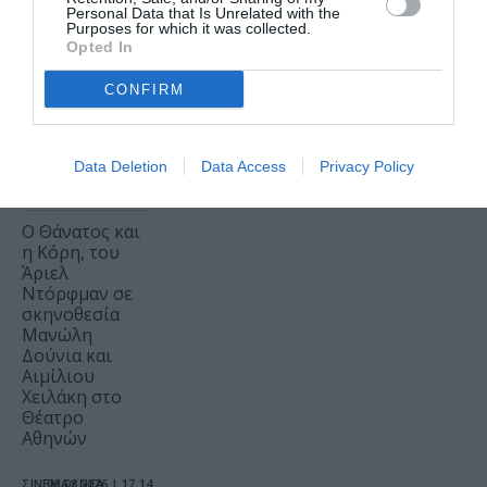
Η Μουσική
Personal Data that Is Unrelated with the
Purposes for which it was collected.
Τεχνόπολη
Opted In
2026
υποδέχεται
CONFIRM
έναν δυναμικό
συναυλιακό
Σεπτέμβριο!
Data Deletion
Data Access
Privacy Policy
ΘΕΑΤΡΟ - ΧΟΡΟΣ /
ΝΕΑ
06.08.2026 | 17.26
Ο Θάνατος και
η Κόρη, του
Άριελ
Ντόρφμαν σε
σκηνοθεσία
Μανώλη
Δούνια και
Αιμίλιου
Χειλάκη στο
Θέατρο
Αθηνών
ΣΙΝΕΜΑ / ΝΕΑ
06.08.2026 | 17.14