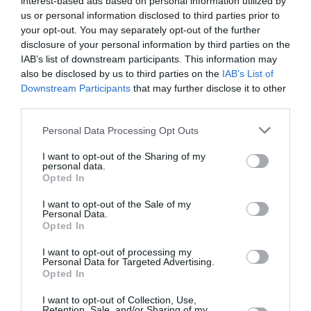
interest-based ads based on personal information utilized by
Ταξίδι στο
us or personal information disclosed to third parties prior to
φως στο
your opt-out. You may separately opt-out of the further
Θέατρο
disclosure of your personal information by third parties on the
IAB’s list of downstream participants. This information may
Λυκαβηττού
also be disclosed by us to third parties on the
IAB’s List of
Downstream Participants
that may further disclose it to other
ΘΕΑΤΡΟ - ΧΟΡΟΣ /
third parties.
ΝΕΑ
06.08.2026 | 19.04
Artist
Personal Data Processing Opt Outs
Unknown*
[Αγνώστου
I want to opt-out of the Sharing of my
Καλλιτέχνη*]
personal data.
*Η Ήβη ήταν
Opted In
εδώ:
Παγκόσμια
I want to opt-out of the Sale of my
Personal Data.
πρεμιέρα στο
Opted In
Δημοτικό
Θέατρο
I want to opt-out of processing my
Πειραιά
Personal Data for Targeted Advertising.
Opted In
ΜΟΥΣΙΚΗ / ΜΟΥΣΙΚΑ
ΝΕΑ
06.08.2026 | 18.01
I want to opt-out of Collection, Use,
Retention, Sale, and/or Sharing of my