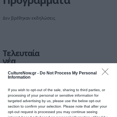
Δεν βρέθηκαν εκδηλώσεις
Τελευταία
νέα
CultureNow.gr -
Do Not Process My Personal
Information
If you wish to opt-out of the sale, sharing to third parties, or
processing of your personal or sensitive information for
ΜΟΥΣΙΚΗ / ΜΟΥΣΙΚΑ
ΝΕΑ
06.08.2026 | 20.02
targeted advertising by us, please use the below opt-out
section to confirm your selection. Please note that after your
Σταύρος
opt-out request is processed you may continue seeing
Ξαρχάκος: