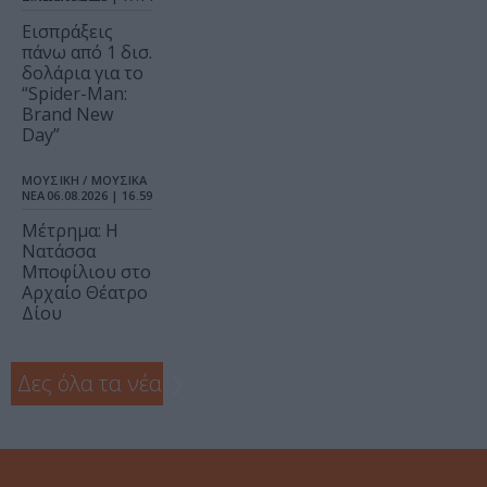
Εισπράξεις
πάνω από 1 δισ.
δολάρια για το
“Spider-Man:
Brand New
Day”
ΜΟΥΣΙΚΗ / ΜΟΥΣΙΚΑ
ΝΕΑ
06.08.2026 | 16.59
Μέτρημα: Η
Νατάσσα
Μποφίλιου στο
Αρχαίο Θέατρο
Δίου
Δες όλα τα νέα
❯