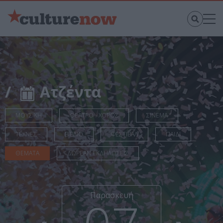
/
Ατζέντα
ΜΟΥΣΙΚΗ
ΘΕΑΤΡΟ - ΧΟΡΟΣ
ΣΙΝΕΜΑ
ΤΕΧΝΕΣ
ΒΙΒΛΙΟ
ΦΕΣΤΙΒΑΛ
ΠΑΙΔΙ
ΘΕΜΑΤΑ
ΔΩΡΕΑΝ ΕΚΔΗΛΩΣΕΙΣ
Παρασκευή