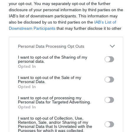
Θέατρο
your opt-out. You may separately opt-out of the further
Λυκαβηττού
disclosure of your personal information by third parties on the
IAB’s list of downstream participants. This information may
also be disclosed by us to third parties on the
IAB’s List of
ΘΕΑΤΡΟ - ΧΟΡΟΣ /
ΝΕΑ
06.08.2026 | 19.04
Downstream Participants
that may further disclose it to other
third parties.
Artist
Unknown*
[Αγνώστου
Personal Data Processing Opt Outs
Καλλιτέχνη*]
I want to opt-out of the Sharing of my
*Η Ήβη ήταν
personal data.
εδώ:
Opted In
Παγκόσμια
πρεμιέρα στο
I want to opt-out of the Sale of my
Δημοτικό
Personal Data.
Θέατρο
Opted In
Πειραιά
I want to opt-out of processing my
Personal Data for Targeted Advertising.
ΜΟΥΣΙΚΗ / ΜΟΥΣΙΚΑ
Opted In
ΝΕΑ
06.08.2026 | 18.01
Η Μουσική
I want to opt-out of Collection, Use,
Retention, Sale, and/or Sharing of my
Τεχνόπολη
Personal Data that Is Unrelated with the
2026
Purposes for which it was collected.