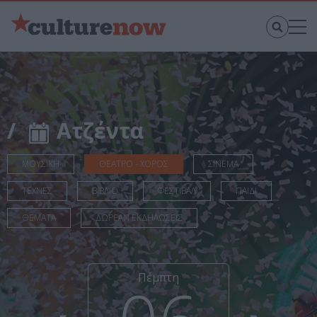
/
Ατζέντα
ΜΟΥΣΙΚΗ
ΘΕΑΤΡΟ - ΧΟΡΟΣ
ΣΙΝΕΜΑ
ΤΕΧΝΕΣ
ΒΙΒΛΙΟ
ΦΕΣΤΙΒΑΛ
ΠΑΙΔΙ
ΘΕΜΑΤΑ
ΔΩΡΕΑΝ ΕΚΔΗΛΩΣΕΙΣ
Πέμπτη