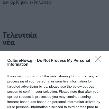
Δεν βρέθηκαν εκδηλώσεις
Τελευταία
νέα
CultureNow.gr -
Do Not Process My Personal
Information
ΜΟΥΣΙΚΗ / ΜΟΥΣΙΚΑ
If you wish to opt-out of the sale, sharing to third parties, or
ΝΕΑ
06.08.2026 | 20.02
processing of your personal or sensitive information for
Σταύρος
targeted advertising by us, please use the below opt-out
section to confirm your selection. Please note that after your
Ξαρχάκος:
opt-out request is processed you may continue seeing
Ταξίδι στο
interest-based ads based on personal information utilized by
φως στο
us or personal information disclosed to third parties prior to