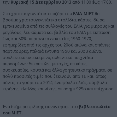
την
Κυριακή 15 Δεκεμβρίου 2013
από 11:00 έως 17:00.
Στο χριστουγεννιάτικο παζάρι του
ΕΛΙΑ-ΜΙΕΤ
θα
βρούμε χριστουγεννιάτικα στολίδια, κάρτες, δώρα
εμπνευσμένα από τις συλλογές του ΕΛΙΑ για μικρούς και
μεγάλους, λευκώματα και βιβλία του ΕΛΙΑ με έκπτωση
έως και 50%, περιοδικά δεκαετίας 1960-1970,
εφημερίδες από τις αρχές του 20ού αιώνα και σπάνιες
παρτιτούρες, παλαιά έντυπα 19ου και 20ού αιώνα,
συλλεκτικά αντικείμενα, αυθεντικά παιχνίδια
περασμένων δεκαετιών, μετοχές, ετικέτες,
συσκευασίες, κουτιά και άλλα γοητευτικά πράγματα, σε
πολύ προσιτές τιμές που ξεκινούν από 1€ και, όπως
πάντα, το γούρι του 2014, ένα φύλλο ελιάς, σύμβολο
ειρήνης, ελπίδας και νίκης, σε ασήμι 925ο και επίχρυσο.
Ένα διήμερο φιλικής συνάντησης στο
βιβλιοπωλείο
του ΜΙΕΤ.