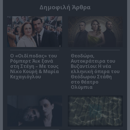
Δημοφιλή Άρθρα
O «Οιδίποδας» του
Θεοδώρα,
Ρόμπερτ Άικ ξανά
Αυτοκράτειρα του
στη Στέγη – Με τους
Βυζαντίου: Η νέα
Νίκο Κουρή & Μαρία
ελληνική όπερα του
Κεχαγιόγλου
Θεόδωρου Στάθη
στο θέατρο
Ολύμπια