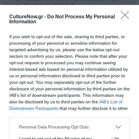
την Τέχνη και τον Πολιτισμό!
CultureNow.gr -
Do Not Process My Personal
Information
If you wish to opt-out of the sale, sharing to third parties, or
processing of your personal or sensitive information for
Ακολουθήστε το Culturenow.gr
targeted advertising by us, please use the below opt-out
section to confirm your selection. Please note that after your
opt-out request is processed you may continue seeing
interest-based ads based on personal information utilized by
us or personal information disclosed to third parties prior to
Σχετικά Άρθρα
your opt-out. You may separately opt-out of the further
disclosure of your personal information by third parties on the
IAB’s list of downstream participants. This information may
also be disclosed by us to third parties on the
IAB’s List of
Downstream Participants
that may further disclose it to other
third parties.
Personal Data Processing Opt Outs
«Απομακρυσμένα
Η Ελλάδα μέσα από
Βουνά και Ποτάμια:
τον φακό του
I want to opt-out of the Sharing of my