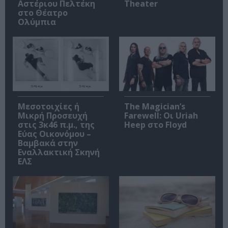
Αστέριου Πελτέκη
Theater
στο Θέατρο
Ολύμπια
Μεσοτοιχίες ή
The Magician’s
Μικρή Προσευχή
Farewell: Οι Uriah
στις 3κ46 π.μ., της
Heep στο Floyd
Εύας Οικονόμου –
Βαμβακά στην
Εναλλακτική Σκηνή
ΕΛΣ