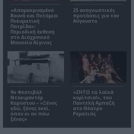
«Απομακρυσμένα
25 αναγνωστικές
Βουνά και Ποτάμια:
προτάσεις για τον
Πνευματική
Αύγουστο
Πατρίδα»:
Περιοδική έκθεση
στο Διαχρονικό
Μουσείο Αίγινας
9ο Φεστιβάλ
«ΖΗΤΩ τα λαϊκά
Ντοκιμαντέρ
κορίτσια!», του
Καρύστου – «Ξένος
Παντελή Αμπαζή
εδώ, ξένος εκεί,
στο Θέατρο
όπου κι αν πάω
Ρεματιάς
ξένος»