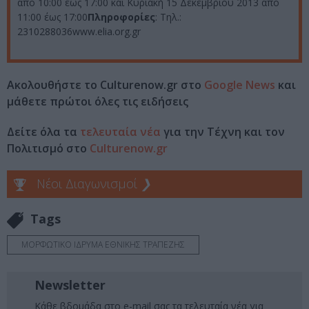
από 10:00 έως 17:00 και Κυριακή 15 Δεκεμβρίου 2013 από
11:00 έως 17:00
Πληροφορίες
: Τηλ.:
2310288036www.elia.org.gr
Ακολουθήστε το Culturenow.gr στο
Google News
και
μάθετε πρώτοι όλες τις ειδήσεις
Δείτε όλα τα
τελευταία νέα
για την Τέχνη και τον
Πολιτισμό στο
Culturenow.gr
Νέοι Διαγωνισμοί
❯
Tags
ΜΟΡΦΩΤΙΚΟ ΙΔΡΥΜΑ ΕΘΝΙΚΗΣ ΤΡΑΠΕΖΗΣ
Newsletter
Κάθε βδομάδα στο e-mail σας τα τελευταία νέα για