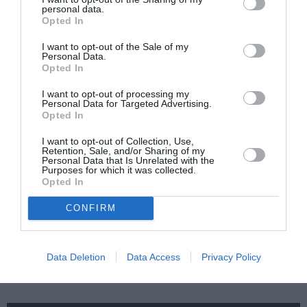
personal data.
Πνευματική
Νικόλαου Τομπάζη:
Opted In
Πατρίδα»:
Έκθεση στο
Περιοδική έκθεση
Μουσείο Πάνου &
I want to opt-out of the Sale of my
στο Διαχρονικό
Ηλία Ηλιόπουλου
Personal Data.
Μουσείο Αίγινας
Opted In
I want to opt-out of processing my
Personal Data for Targeted Advertising.
Opted In
I want to opt-out of Collection, Use,
Retention, Sale, and/or Sharing of my
Personal Data that Is Unrelated with the
Purposes for which it was collected.
Σαρωνίς Βατικιώτη
Απόστολος
Opted In
Γκάτσου –
Χαντζαράς –
Διαφάνειες Ζωής:
«Κλεμμένος
CONFIRM
Έκθεση στο Katheti
Πειρατής» &
Summer 2026
“Beauty and Blue”:
Διπλή παράλληλη
έκθεση στην Πάτμο
Data Deletion
Data Access
Privacy Policy