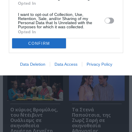
Opted In
I want to opt-out of Collection, Use,
Retention, Sale, and/or Sharing of my
Personal Data that Is Unrelated with the
Purposes for which it was collected.
Opted In
Πολυάννα Το
ΚΠΙΣΝ: Park your
παιχνίδι της χαράς,
Cinema – Αύγουστος
CONFIRM
της Κάρμεν
2026
Ρουγγέρη στο 55ο
Φεστιβάλ Ολύμπου
2026
Data Deletion
Data Access
Privacy Policy
O κύριος Βρομύλος,
Τα Στενά
του Ντέιβιντ
Παπούτσια, της
Ουάλιαμς σε
Ζωρζ Σαρή σε
σκηνοθεσία
σκηνοθεσία
Δημήτρη Δεγαΐτη
Αθανασίας