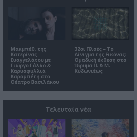
Μακμπέθ, της
32οι Πλοές – Το
Κατερίνας
Αίνιγμα της Εικόνας:
Ευαγγελάτου με
Ομαδική έκθεση στο
Γιώργο Γάλλο &
Ίδρυμα Π. & Μ.
Καρυοφυλλιά
Κυδωνιέως
Καραμπέτη στο
Θέατρο Βασιλάκου
Τελευταία νέα