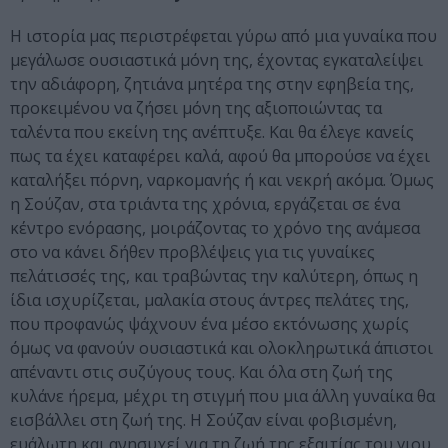
Η ιστορία μας περιστρέφεται γύρω από μια γυναίκα που
μεγάλωσε ουσιαστικά μόνη της, έχοντας εγκαταλείψει
την αδιάφορη, ζητιάνα μητέρα της στην εφηβεία της,
προκειμένου να ζήσει μόνη της αξιοποιώντας τα
ταλέντα που εκείνη της ανέπτυξε. Και θα έλεγε κανείς
πως τα έχει καταφέρει καλά, αφού θα μπορούσε να έχει
καταλήξει πόρνη, ναρκομανής ή και νεκρή ακόμα. Όμως
η Σούζαν, στα τριάντα της χρόνια, εργάζεται σε ένα
κέντρο ενόρασης, μοιράζοντας το χρόνο της ανάμεσα
στο να κάνει δήθεν προβλέψεις για τις γυναίκες
πελάτισσές της, και τραβώντας την καλύτερη, όπως η
ίδια ισχυρίζεται, μαλακία στους άντρες πελάτες της,
που προφανώς ψάχνουν ένα μέσο εκτόνωσης χωρίς
όμως να φανούν ουσιαστικά και ολοκληρωτικά άπιστοι
απέναντι στις συζύγους τους. Και όλα στη ζωή της
κυλάνε ήρεμα, μέχρι τη στιγμή που μια άλλη γυναίκα θα
εισβάλλει στη ζωή της. Η Σούζαν είναι φοβισμένη,
ευάλωτη και ανησυχεί για τη ζωή της εξαιτίας του γιου