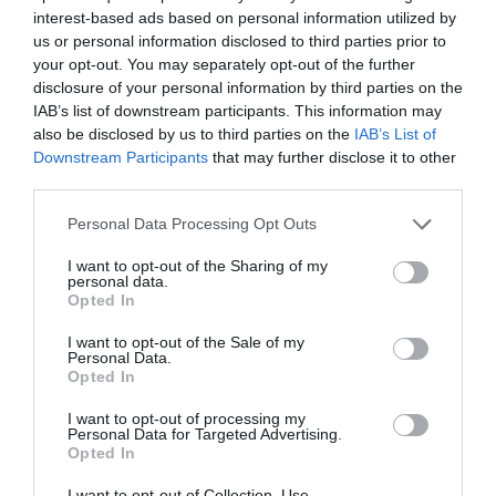
Βραβείο Booker κυκλοφορεί
interest-based ads based on personal information utilized by
από τις εκδόσεις Βακχικόν
us or personal information disclosed to third parties prior to
your opt-out. You may separately opt-out of the further
Η νύφη φόρεσε μαύρα: Το
disclosure of your personal information by third parties on the
νέο αστυνομικό
IAB’s list of downstream participants. This information may
μυθιστόρημα του Κορνέλ
also be disclosed by us to third parties on the
IAB’s List of
Γούλριτς
Downstream Participants
that may further disclose it to other
third parties.
Personal Data Processing Opt Outs
Το βιβλίο της
Gillian Flynn, Το χέρι που κινεί τα
νήματα,
κυκλοφορεί από τις εκδόσεις Μεταίχμιο.
I want to opt-out of the Sharing of my
personal data.
Opted In
Ακολουθήστε το Culturenow.gr στο
Google News
και
μάθετε πρώτοι όλες τις ειδήσεις
I want to opt-out of the Sale of my
Personal Data.
Opted In
Δείτε όλα τα
τελευταία νέα
για την Τέχνη και τον
Πολιτισμό στο
Culturenow.gr
I want to opt-out of processing my
Personal Data for Targeted Advertising.
Opted In
Νέοι Διαγωνισμοί
❯
I want to opt-out of Collection, Use,