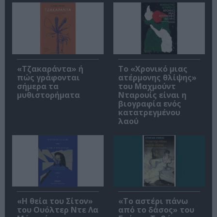
«Τζακαράντα» ή
Το «Χρονικό μιας
πώς γράφονται
ατέρμονης θλίψης»
σήμερα τα
του Μαχμούντ
μυθιστορήματα
Νταρουίς είναι η
βιογραφία ενός
κατατρεγμένου
λαού
«Η θεία του Σίτον»
«Το αστέρι πάνω
του Ουόλτερ Ντε Λα
από το δάσος» του