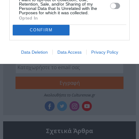
Retention, Sale, and/or Sharing of my
Tags
Personal Data that Is Unrelated with the
Purposes for which it was collected.
Opted In
ΕΚΔΟΣΕΙΣ ΜΕΤΑΙΧΜΙΟ
CONFIRM
Newsletter
Κάθε βδομάδα στο e-mail σας τα τελευταία νέα για
Data Deletion
Data Access
Privacy Policy
την Τέχνη και τον Πολιτισμό!
Ακολουθήστε το Culturenow.gr
Σχετικά Άρθρα