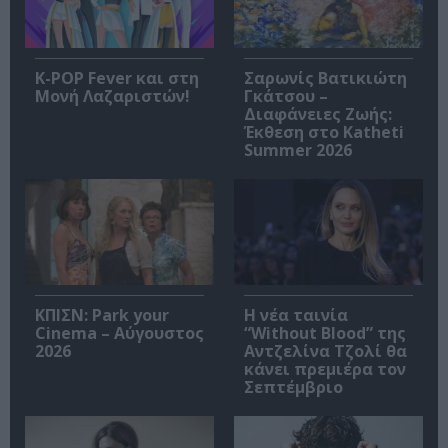
K-POP Fever και στη
Σαρωνίς Βατικιώτη
Μονή Λαζαριστών!
Γκάτσου –
Διαφάνειες Ζωής:
Έκθεση στο Katheti
Summer 2026
ΚΠΙΣΝ: Park your
Η νέα ταινία
Cinema – Αύγουστος
“Without Blood” της
2026
Αντζελίνα Τζολί θα
κάνει πρεμιέρα τον
Σεπτέμβριο