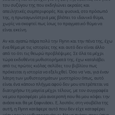
του συζύγου της που εκδηλώνει ακραίες και
απειλητικές συμπεριφορές. Και φυσικά, στο πρόσωπό
της, η πρωταγωνίστριά μας βλέπει το ιδανικό θύμα,
χωρίς να σκεφτεί πως ίσως το πραγματικό θύμα να
είναι εκείνη.
Αν και αγαπώ πάρα πολύ την Flynn και την πένα της, έχω
ένα θέμα με τις ιστορίες της και αυτό δεν είναι άλλο
από το ότι τις θεωρώ προβλέψιμες. Σε όλα τα μέχρι
τώρα εκδοθέντα μυθιστορήματά της, έχω καταλάβει
από τις πρώτες κιόλας σελίδες του βιβλίου πως
πρόκειται η ιστορία να εξελιχθεί. Όσο να ‘ναι, για έναν
λάτρη των μυθιστορημάτων μυστηρίου όπως, αυτό
είναι ένα κάποιο πλήγμα αφού δεν μου επιτρέπεται να
διατηρήσω τη μαγεία μέχρι τέλους, με τον συγγραφέα
να μου προσφέρει μία ανατροπή που θα μου κόψει την
ανάσα και θα με ξαφνιάσει. Ε, λοιπόν, στη νουβέλα της
αυτή, η Flynn κατάφερε αυτό που δεν είχε καταφέρει