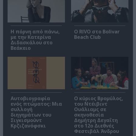
Η πόρνη από πάνω,
Ο RIVO στο Bolivar
με την Κατερίνα
Beach Club
Διδασκάλου στο
Βεάκειο
Αυτοβιογραφία
O κύριος Βρομύλος,
ενός πτώματος: Μια
του Ντέιβιντ
συλλογή
Ουάλιαμς σε
διηγημάτων του
σκηνοθεσία
Σιγκισμούντ
Δημήτρη Δεγαΐτη
Κρζιζανόφσκι
στο 12ο Διεθνές
Φεστιβάλ Άνδρου