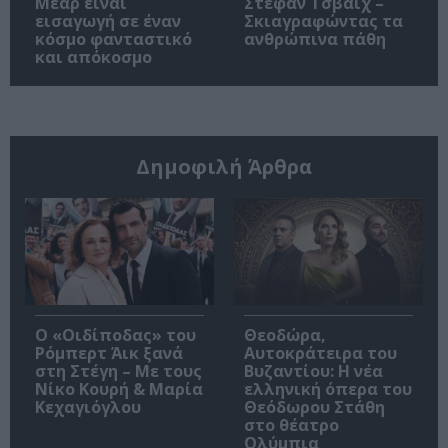
Μέαρ είναι
Στέφαν Τσβάιχ –
εισαγωγή σε έναν
Σκιαγραφώντας τα
κόσμο φανταστικό
ανθρώπινα πάθη
και απόκοσμο
Δημοφιλή Άρθρα
O «Οιδίποδας» του
Θεοδώρα,
Ρόμπερτ Άικ ξανά
Αυτοκράτειρα του
στη Στέγη – Με τους
Βυζαντίου: Η νέα
Νίκο Κουρή & Μαρία
ελληνική όπερα του
Κεχαγιόγλου
Θεόδωρου Στάθη
στο θέατρο
Ολύμπια