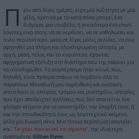
Π
ριν από λίγες ημέρες, είχα μία συζήτηση με μία
φίλη, σχετικά με το κατά πόσο μπορεί ένα
διήγημα, μια νουβέλα, ή γενικότερα ένα short
λογοτεχνικό story, να σε κερδίσει, να σε καθηλώσει και
πολύ περισσότερο, μέσα σε λίγες μόλις σελίδες, να σου
αφηγηθεί μια πλήρη και ολοκληρωμένη ιστορία, με
αρχή, μέση, τέλος και το κυριότερο, έχοντας
αφηγηματική εξέλιξη στο διάστημα που της παίρνει για
να ολοκληρωθεί. Το συμπέρασμα ήταν κοινό, πως,
δηλαδή, είναι πράγμα σπάνιο να συμβούν όλα τα
παραπάνω. Μοναδική μου παρένθεση και ένσταση,
αποτελούν οι ιστορίες τρόμου και μυστηρίου, ιστορίες
που έχει αποδειχτεί πολλάκις πως δεν απαιτείται ένα
φλύαρο κείμενο για να υποστηρίξει την ύπαρξή τους, ή
και την σπουδαιότητά τους ως λογοτεχνικό κείμενο,
αλλά μια δυνατή πένα. Μια τέτοια περίπτωση αποτελεί
και
“
Το χέρι που κινεί τα νήματα
“
, της ιδιαίτερα
αγαπημένης
Gillian Flynn.