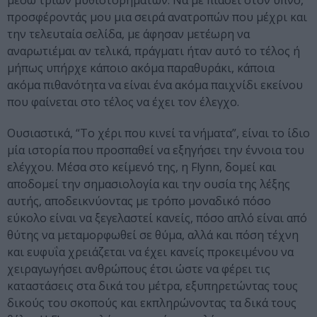
μέσω τριών μυθιστορημάτων. Να με πιάσει στον ύπνο,
προσφέροντάς μου μια σειρά ανατροπών που μέχρι και
την τελευταία σελίδα, με άφησαν μετέωρη να
αναρωτιέμαι αν τελικά, πράγματι ήταν αυτό το τέλος ή
μήπως υπήρχε κάποιο ακόμα παραθυράκι, κάποια
ακόμα πιθανότητα να είναι ένα ακόμα παιχνίδι εκείνου
που φαίνεται στο τέλος να έχει τον έλεγχο.
Ουσιαστικά, “Το χέρι που κινεί τα νήματα”, είναι το ίδιο
μία ιστορία που προσπαθεί να εξηγήσει την έννοια του
ελέγχου. Μέσα στο κείμενό της, η Flynn, δομεί και
αποδομεί την σημασιολογία και την ουσία της λέξης
αυτής, αποδεικνύοντας με τρόπο μοναδικό πόσο
εύκολο είναι να ξεγελαστεί κανείς, πόσο απλό είναι από
θύτης να μεταμορφωθεί σε θύμα, αλλά και πόση τέχνη
και ευφυΐα χρειάζεται να έχει κανείς προκειμένου να
χειραγωγήσει ανθρώπους έτσι ώστε να φέρει τις
καταστάσεις στα δικά του μέτρα, εξυπηρετώντας τους
δικούς του σκοπούς και εκπληρώνοντας τα δικά τους