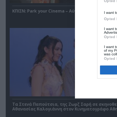
Opted 
ΚΠΙΣΝ: Park your Cinema – Αύγουστος 2026
I want t
Opted 
I want 
Advertis
Opted 
I want t
of my P
was col
Opted 
Τα Στενά Παπούτσια, της Ζωρζ Σαρή σε σκηνοθ
Αθανασίας Καλογιάννη στον Κινηματογράφο Αθ