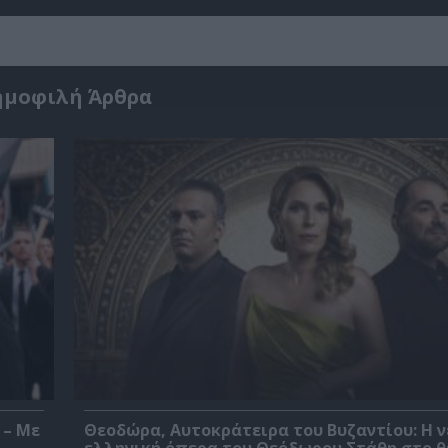
ημοφιλή Άρθρα
 – Με
Θεοδώρα, Αυτοκράτειρα του Βυζαντίου: Η ν
ελληνική όπερα του Θεόδωρου Στάθη στο 