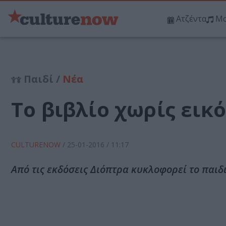
Ατζέντα
Μο
Παιδί /
Νέα
Το βιβλίο χωρίς εικό
CULTURENOW
/
25-01-2016
/ 11:17
Από τις εκδόσεις Διόπτρα κυκλοφορεί το παιδικ