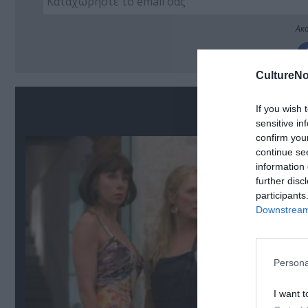
Ακο
CultureNo
Σ
If you wish 
sensitive in
confirm you
continue se
information 
further disc
participants
Downstream 
Persona
I want t