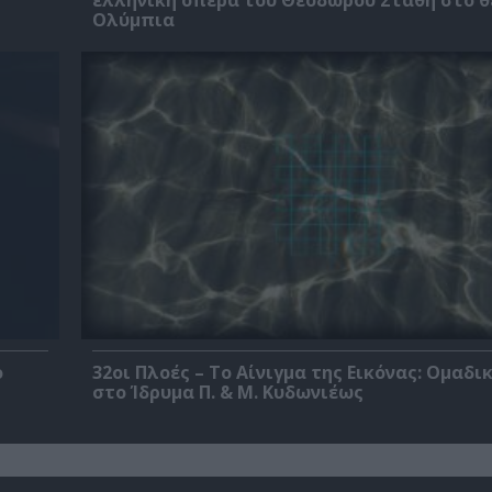
Ολύμπια
ο
32οι Πλοές – Το Αίνιγμα της Εικόνας: Ομαδι
στο Ίδρυμα Π. & Μ. Κυδωνιέως