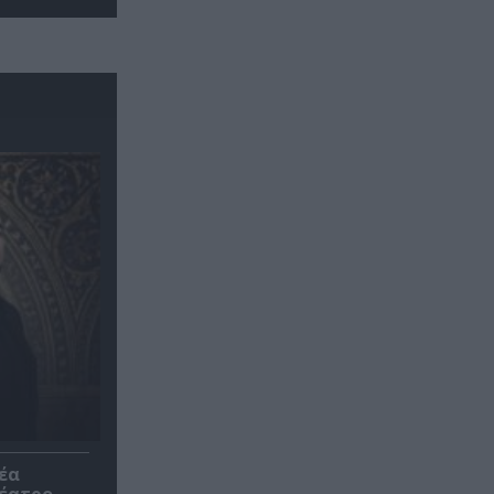
έα
θέατρο