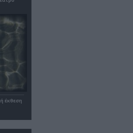
κή έκθεση