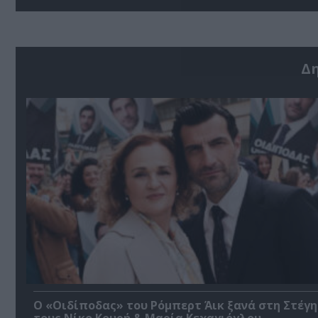
Δ
O «Οιδίποδας» του Ρόμπερτ Άικ ξανά στη Στέγη
τους Νίκο Κουρή & Μαρία Κεχαγιόγλου