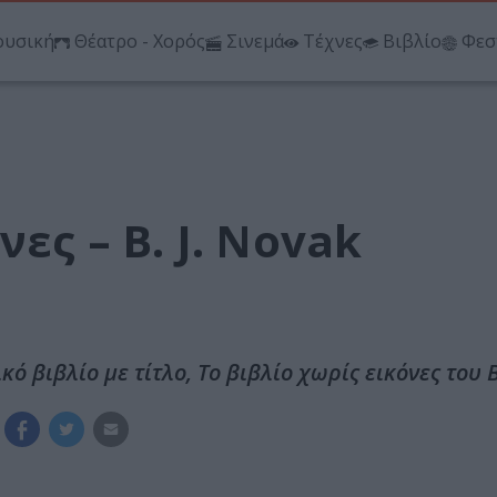
υσική
Θέατρο - Χορός
Σινεμά
Τέχνες
Βιβλίο
Φεσ
νες – B. J. Novak
ό βιβλίο με τίτλο, Το βιβλίο χωρίς εικόνες του B