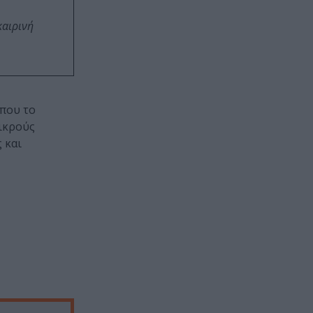
καιρινή
 που το
μικρούς
 και