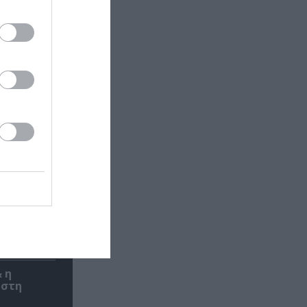
 σε
ές
 η
 στη