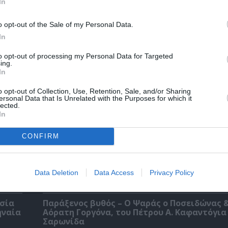
In
O κύριος Βρομύλος, του Ντέιβιντ Ουάλιαμς
o opt-out of the Sale of my Personal Data.
σκηνοθεσία Δημήτρη Δεγαΐτη στο 12ο Διεθν
In
Φεστιβάλ Άνδρου
to opt-out of processing my Personal Data for Targeted
ing.
In
o opt-out of Collection, Use, Retention, Sale, and/or Sharing
ersonal Data that Is Unrelated with the Purposes for which it
lected.
In
CONFIRM
Data Deletion
Data Access
Privacy Policy
εσία
Παράξενος βυθός – Ο Ψαράς ο Ποσειδώνας &
ηναία
Αόρατη Γοργόνα, του Πέτρου Α. Καφαντόγια
Σαρωνίδα