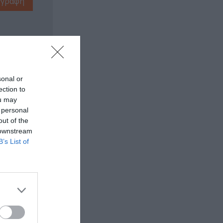
sonal or
ection to
ou may
 personal
out of the
 downstream
B’s List of