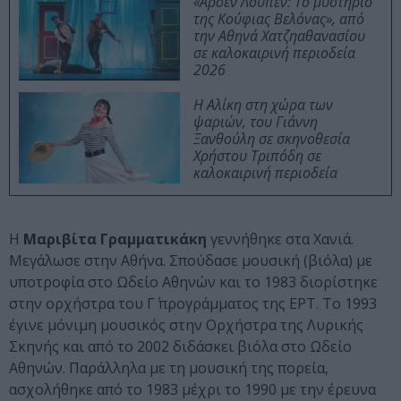
«Αρσέν Λουπέν: Το μυστήριο
της Κούφιας Βελόνας», από
την Αθηνά Χατζηαθανασίου
σε καλοκαιρινή περιοδεία
2026
Η Αλίκη στη χώρα των
ψαριών, του Γιάννη
Ξανθούλη σε σκηνοθεσία
Χρήστου Τριπόδη σε
καλοκαιρινή περιοδεία
Η
Μαριβίτα Γραμματικάκη
γεννήθηκε στα Χανιά.
Μεγάλωσε στην Αθήνα. Σπούδασε μουσική (βιόλα) με
υποτροφία στο Ωδείο Αθηνών και το 1983 διορίστηκε
στην ορχήστρα του Γ΄ προγράμματος της ΕΡΤ. Το 1993
έγινε μόνιμη μουσικός στην Ορχήστρα της Λυρικής
Σκηνής και από το 2002 διδάσκει βιόλα στο Ωδείο
Αθηνών. Παράλληλα με τη μουσική της πορεία,
ασχολήθηκε από το 1983 μέχρι το 1990 με την έρευνα