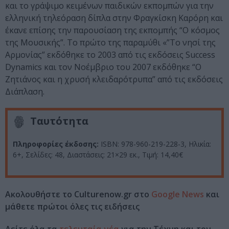
και το γράψιμο κειμένων παιδικών εκπομπών για την
ελληνική τηλεόραση δίπλα στην Φραγκίσκη Καρόρη και
έκανε επίσης την παρουσίαση της εκπομπής “Ο κόσμος
της Μουσικής”. Το πρώτο της παραμύθι «”Το νησί της
Αρμονίας” εκδόθηκε το 2003 από τις εκδόσεις Success
Dynamics και τον Νοέμβριο του 2007 εκδόθηκε “Ο
Ζητιάνος και η χρυσή κλειδαρότρυπα” από τις εκδόσεις
Διάπλαση.
Ταυτότητα
Πληροφορίες έκδοσης:
ISBN: 978-960-219-228-3, Ηλικία:
6+, Σελίδες: 48, Διαστάσεις: 21×29 εκ., Τιμή: 14,40€
Ακολουθήστε το Culturenow.gr στο
Google News
και
μάθετε πρώτοι όλες τις ειδήσεις
Δείτε όλα τα
τελευταία νέα
για την Τέχνη και τον