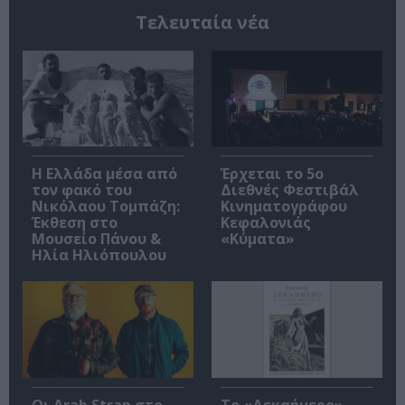
Τελευταία νέα
Η Ελλάδα μέσα από
Έρχεται το 5ο
τον φακό του
Διεθνές Φεστιβάλ
Νικόλαου Τομπάζη:
Κινηματογράφου
Έκθεση στο
Κεφαλονιάς
Μουσείο Πάνου &
«Κύματα»
Ηλία Ηλιόπουλου
Οι Arab Strap στο
Το «Δεκαήμερο»