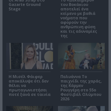
Gazarte Ground
του Βοκάκιου
Stage
αποτελεί ένα
κείμενο με βαθιά
νοήματα που
αφορούν την
ανθρώπινη φύση
και τις αδυναμίες
της
Η Μισέλ Φάιφερ
Πολυάννα Το
αποκάλυψε ότι δεν
παιχνίδι της χαράς,
θέλει να
της Κάρμεν
πρωταγωνιστήσει
Ρουγγέρη στο 55ο
ποτέ ξανά σε ταινία
Φεστιβάλ Ολύμπου
2026