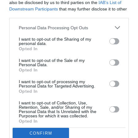
also be disclosed by us to third parties on the
IAB’s List of
Downstream Participants
that may further disclose it to other
third parties.
Σχετικά Άρθρα
Personal Data Processing Opt Outs
I want to opt-out of the Sharing of my
personal data.
Opted In
I want to opt-out of the Sale of my
Personal Data.
Opted In
Πολυάννα Το
ΚΠΙΣΝ: Park your
παιχνίδι της χαράς,
Cinema – Αύγουστος
I want to opt-out of processing my
της Κάρμεν
2026
Personal Data for Targeted Advertising.
Ρουγγέρη στο 55ο
Opted In
Φεστιβάλ Ολύμπου
2026
I want to opt-out of Collection, Use,
Retention, Sale, and/or Sharing of my
Personal Data that Is Unrelated with the
Purposes for which it was collected.
Opted In
CONFIRM