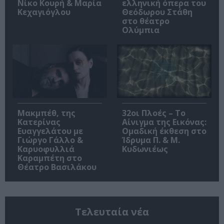
Νίκο Κουρή & Μαρία
ελληνική όπερα του
Κεχαγιόγλου
Θεόδωρου Στάθη
στο θέατρο
Ολύμπια
Μακμπέθ, της
32οι Πλοές – Το
Κατερίνας
Αίνιγμα της Εικόνας:
Ευαγγελάτου με
Ομαδική έκθεση στο
Γιώργο Γάλλο &
Ίδρυμα Π. & Μ.
Καρυοφυλλιά
Κυδωνιέως
Καραμπέτη στο
Θέατρο Βασιλάκου
Τελευταία νέα