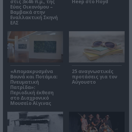
στις 3κ46 π.μ., της
Heep στο Floyd
Εύας Οικονόμου –
Βαμβακά στην
Εναλλακτική Σκηνή
ΕΛΣ
«Απομακρυσμένα
25 αναγνωστικές
Βουνά και Ποτάμια:
προτάσεις για τον
Πνευματική
Αύγουστο
Πατρίδα»:
Περιοδική έκθεση
στο Διαχρονικό
Μουσείο Αίγινας