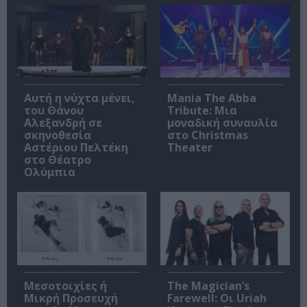
Αυτή η νύχτα μένει,
Mania The Abba
του Θάνου
Tribute: Μια
Αλεξανδρή σε
μοναδική συναυλία
σκηνοθεσία
στο Christmas
Αστέριου Πελτέκη
Theater
στο Θέατρο
Ολύμπια
Μεσοτοιχίες ή
The Magician’s
Μικρή Προσευχή
Farewell: Οι Uriah