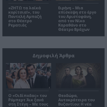
«ΖΗΤΩ τα λαϊκά
Ειρήνη – Μια
κορίτσια!», του
επίσκεψη στο έργο
Παντελή Αμπαζή
του Αριστοφάνη,
στο Θέατρο
από τον Νίκο
Ρεματιάς
Καραθάνο στο
Θέατρο Βράχων
Δημοφιλή Άρθρα
O «Οιδίποδας» του
Θεοδώρα,
Ρόμπερτ Άικ ξανά
Αυτοκράτειρα του
στη Στέγη – Με τους
Βυζαντίου: Η νέα