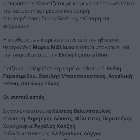
Η παράσταση πλουτίζεται με κείμενα από τον «ΡΩΜΗΟ»
την σατυρική εφημερίδα του Σουρή.
Μια παράσταση διασκεδαστική, επίκαιρη και
ανθρώπινη.
Η σύνθεση των κειμένων έγινε από την ηθοποιό-
θεατρολόγο
Μαρία Μάλλιου
η οποία υπογράφει και
την σκηνοθεσία με την
Ελένη Γερασιμίδου.
Παίζουν με αλφαβητική σειρά οι ηθοποιοί:
Ελένη
Γερασιμίδου, Βασίλης Μπατσακούτσας, Αγγελική
Ξένου, Αντώνης Ξένος
Οι συντελεστές
Σκηνικά-κοστούμια:
Κώστας Βελινόπουλος
Μουσική:
Δημήτρης Λέκκας, Φίλιππος Περιστέρης
Χορογραφία:
Άγγελος Χατζής
Ειδικές κατασκευές:
Αλέξανδρος Λόγγος