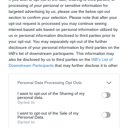
processing of your personal or sensitive information for
targeted advertising by us, please use the below opt-out
Νέοι Διαγωνισμοί
❯
section to confirm your selection. Please note that after your
opt-out request is processed you may continue seeing
Tags
interest-based ads based on personal information utilized by
us or personal information disclosed to third parties prior to
ΦΕΣΤΙΒΑΛ "ΣΤΗ ΣΚΙΑ ΤΩΝ ΒΡΑΧΩΝ"
your opt-out. You may separately opt-out of the further
disclosure of your personal information by third parties on the
IAB’s list of downstream participants. This information may
Newsletter
also be disclosed by us to third parties on the
IAB’s List of
Κάθε βδομάδα στο e-mail σας τα τελευταία νέα για
Downstream Participants
that may further disclose it to other
την Τέχνη και τον Πολιτισμό!
third parties.
Personal Data Processing Opt Outs
I want to opt-out of the Sharing of my
personal data.
Opted In
Ακολουθήστε το Culturenow.gr
I want to opt-out of the Sale of my
Personal Data.
Opted In