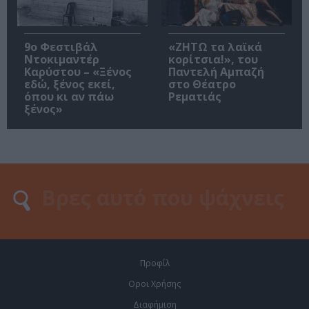
9ο Φεστιβάλ
«ΖΗΤΩ τα λαϊκά
Ντοκιμαντέρ
κορίτσια!», του
Καρύστου – «Ξένος
Παντελή Αμπαζή
εδώ, ξένος εκεί,
στο Θέατρο
όπου κι αν πάω
Ρεματιάς
ξένος»
Προφίλ
Οροι Χρήσης
Διαφήμιση