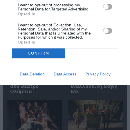
I want to opt-out of processing my
Personal Data for Targeted Advertising.
Σχετικά Άρθρα
Opted In
I want to opt-out of Collection, Use,
Retention, Sale, and/or Sharing of my
Personal Data that Is Unrelated with the
Purposes for which it was collected.
Opted In
CONFIRM
Αυτή η νύχτα μένει,
Μεσοτοιχίες ή
του Θάνου
Μικρή Προσευχή
Αλεξανδρή σε
στις 3κ46 π.μ., της
Data Deletion
Data Access
Privacy Policy
σκηνοθεσία
Εύας Οικονόμου –
Αστέριου Πελτέκη
Βαμβακά στην
στο Θέατρο
Εναλλακτική Σκηνή
Ολύμπια
ΕΛΣ