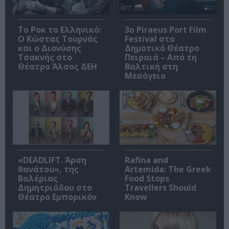
Το Ροκ το Ελληνικό:
3o Piraeus Port Film
Ο Κώστας Τουρνάς
Festival στο
και ο Διονύσης
Δημοτικό Θέατρο
Τσακνής στο
Πειραιά – Από τη
Θέατρο Άλσος ΔΕΗ
Βαλτική στη
Μεσόγειο
«DEADLIFT. Άρση
Rafina and
θανάτου», της
Artemida: The Greek
Βαλέριας
Food Stops
Δημητριάδου στο
Travellers Should
Θέατρο Εμπορικόν
Know