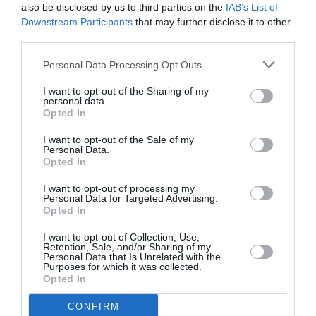
also be disclosed by us to third parties on the
IAB’s List of
Downstream Participants
that may further disclose it to other
third parties.
Personal Data Processing Opt Outs
I want to opt-out of the Sharing of my
personal data.
Opted In
I want to opt-out of the Sale of my
Personal Data.
Opted In
I want to opt-out of processing my
–
Personal Data for Targeted Advertising.
Opted In
Τσάρλι
I want to opt-out of Collection, Use,
Σκηνοθεσία: Θανάσης Τσαλταμπάσης
Retention, Sale, and/or Sharing of my
Personal Data that Is Unrelated with the
Ο Τσάρλι ξεπηδά από το παρελθόν και προσγειώνεται
Purposes for which it was collected.
Opted In
στο σύγχρονο παρόν. ‘Ενας ρομαντικός
περιπλανώμενος oνειροπόλος, μια ύπαρξη ευαίσθητη
CONFIRM
και τρυφερή που βρίσκεται διαρκώς σε κίνηση. Ένα