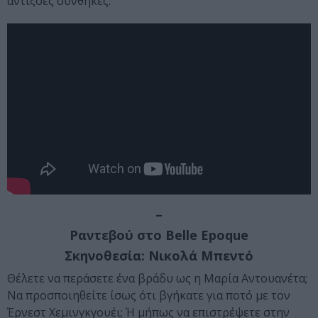
αντίξοες συνθήκες.
–
Ραντεβού στο Belle Epoque
Σκηνοθεσία: Νικολά Μπεντό
Θέλετε να περάσετε ένα βράδυ ως η Μαρία Αντουανέτα;
Να προσποιηθείτε ίσως ότι βγήκατε για ποτό με τον
Έρνεστ Χεμινγκγουέι; Ή μήπως να επιστρέψετε στην