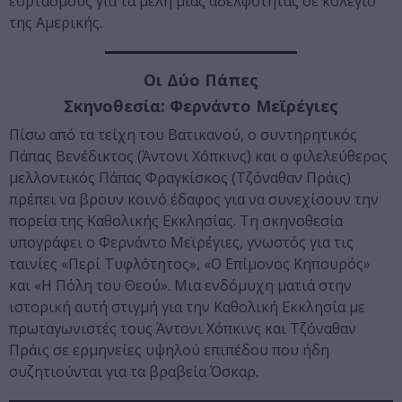
εορτασμούς για τα μέλη μιας αδελφότητας σε κολέγιο
της Αμερικής.
Οι Δύο Πάπες
Σκηνοθεσία: Φερνάντο Μεϊρέγιες
Πίσω από τα τείχη του Βατικανού, ο συντηρητικός
Πάπας Βενέδικτος (Άντονι Χόπκινς) και ο φιλελεύθερος
μελλοντικός Πάπας Φραγκίσκος (Τζόναθαν Πράις)
πρέπει να βρουν κοινό έδαφος για να συνεχίσουν την
πορεία της Καθολικής Εκκλησίας. Τη σκηνοθεσία
υπογράφει ο Φερνάντο Μεϊρέγιες, γνωστός για τις
ταινίες «Περί Τυφλότητος», «Ο Επίμονος Κηπουρός»
και «Η Πόλη του Θεού». Μια ενδόμυχη ματιά στην
ιστορική αυτή στιγμή για την Καθολική Εκκλησία με
πρωταγωνιστές τους Άντονι Χόπκινς και Τζόναθαν
Πράις σε ερμηνείες υψηλού επιπέδου που ήδη
συζητιούνται για τα βραβεία Όσκαρ.