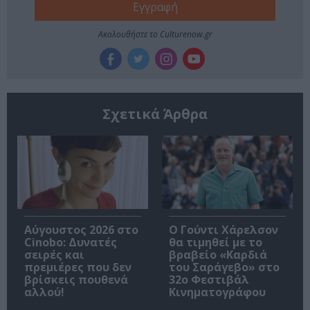
Ακολουθήστε το Culturenow.gr
Σχετικά Άρθρα
Αύγουστος 2026 στο
Ο Γούντι Χάρελσον
Cinobo: Δυνατές
θα τιμηθεί με το
σειρές και
βραβείο «Καρδιά
πρεμιέρες που δεν
του Σαράγεβο» στο
βρίσκεις πουθενά
32ο Φεστιβάλ
αλλού!
Κινηματογράφου