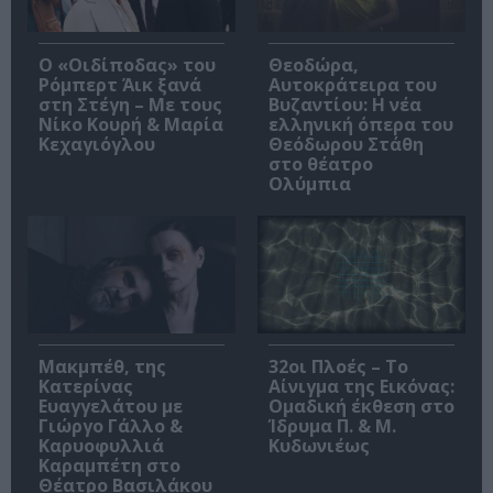
O «Οιδίποδας» του
Θεοδώρα,
Ρόμπερτ Άικ ξανά
Αυτοκράτειρα του
στη Στέγη – Με τους
Βυζαντίου: Η νέα
Νίκο Κουρή & Μαρία
ελληνική όπερα του
Κεχαγιόγλου
Θεόδωρου Στάθη
στο θέατρο
Ολύμπια
Μακμπέθ, της
32οι Πλοές – Το
Κατερίνας
Αίνιγμα της Εικόνας:
Ευαγγελάτου με
Ομαδική έκθεση στο
Γιώργο Γάλλο &
Ίδρυμα Π. & Μ.
Καρυοφυλλιά
Κυδωνιέως
Καραμπέτη στο
Θέατρο Βασιλάκου