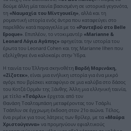
δούμε άλλη μία ταινία βασισμένη σε ιστορικά γεγονότα,
τη
«Ναυμαχία του Μίντγουεϊη»
, αλλά και τη
ρομαντική ιστορία ενός άντρα που καταφεύγει στο
παρελθόν κατά παραγγελία με το
«Ραντεβού στο Belle
Epoque»
. Επιπλέον, το ντοκιμαντέρ
«Marianne &
Leonard Λόγια Αγάπης»
αφηγείται την ιστορία του
έρωτα του Leonard Cohen και της Marianne Ilhen που
εξελίχθηκε ένα καλοκαίρι στην Ύδρα.
Η ταινία του Έλληνα σκηνοθέτη
Βαρδή Μαρινάκη,
«Ζίζοτεκ»
, είναι μια ενήλικη ιστορία για ένα μικρό
αγόρι που βρίσκει καταφύγιο σε μια καλύβα στο δάσος
του Κοτζά Ορμάν της Ξάνθης. Άλλη μια ελληνική ταινία,
με τίτλο
«Τσάρλι»
έρχεται από τον
Θανάση Τσαλταμπάση μεταφέροντας τον Τσάρλι
Τσάπλιν σε έγχρωμη έκδοση στον 21ο αιώνα. Τέλος,
ένα ριμέικ για τους λάτρεις των θρίλερ, με τα
«Μαύρα
Χριστούγεννα»
να προμηνύουν εφιαλτικούς