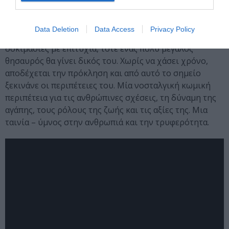
μεσημέρι, καθισμένος στο παγκάκι ενός πάρκου,
ξεφυλλίζει μια εφημερίδα στην οποία υπάρχει ένα
Data Deletion
Data Access
Privacy Policy
μήνυμα αποκλειστικά για αυτόν. Εάν περάσει πέντε
δοκιμασίες με επιτυχία, τότε ένας πολύ μεγάλος
θησαυρός θα γίνει δικός του. Χωρίς να χάσει χρόνο,
αποδέχεται την πρόκληση και από αυτό το σημείο
ξεκινάνε οι περιπέτειες του. Μία νοσταλγική κωμική
περιπέτεια για τις ανθρώπινες σχέσεις, τη δύναμη της
αγάπης, τους ρόλους της ζωής και τις αξίες της. Μια
ταινία – ύμνος στην ανθρωπιά και την τρυφερότητα.