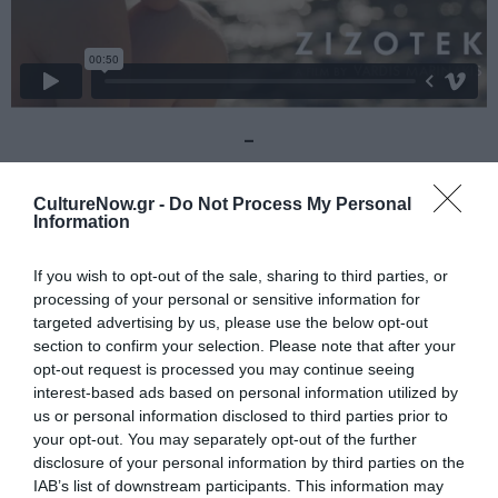
–
Marianne & Leonard Λόγια Αγάπης
Σκηνοθεσία: Nick Broomfield
CultureNow.gr -
Do Not Process My Personal
Information
Μια όμορφη και τρυφερή ιστορία ενός εξαίσιου έρωτα,
πέρα από σύνορα που υπερνικά ακόμα και τον θάνατο.
If you wish to opt-out of the sale, sharing to third parties, or
Ενός έρωτα που στάθηκε μεγάλη έμπνευση για έναν
processing of your personal or sensitive information for
σπουδαίο καλλιτέχνη και τραγουδοποιό που λάτρεψε
targeted advertising by us, please use the below opt-out
την Ελλάδα, τον Leonard Cohen, ο οποίος γνώρισε και
section to confirm your selection. Please note that after your
opt-out request is processed you may continue seeing
ερωτεύτηκε στην Ύδρα την πανέμορφη νορβηγίδα
interest-based ads based on personal information utilized by
μουσικό, Marianne Ilhen που στάθηκε μούσα του για
us or personal information disclosed to third parties prior to
χρόνια και ενέπνευσε τα τραγούδια «So Long,
your opt-out. You may separately opt-out of the further
Marianne», «Hey, That’s No Way to Say Goodbye» και
disclosure of your personal information by third parties on the
Songs From a Room‘s «Bird on the Wire».
IAB’s list of downstream participants. This information may