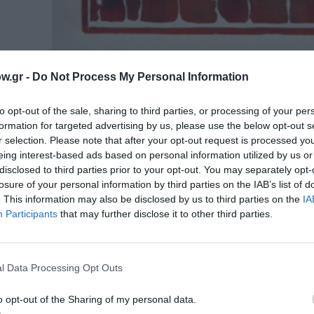
w.gr -
Do Not Process My Personal Information
to opt-out of the sale, sharing to third parties, or processing of your per
formation for targeted advertising by us, please use the below opt-out s
r selection. Please note that after your opt-out request is processed y
eing interest-based ads based on personal information utilized by us or
disclosed to third parties prior to your opt-out. You may separately opt-
ΘΕΑΤΡΟ - ΧΟΡΟΣ / ΚΡΙΤΙΚΕΣ - REVIEWS
losure of your personal information by third parties on the IAB’s list of
Θέατρο: Υπό…κρίση και 1ο Μονοθ
. This information may also be disclosed by us to third parties on the
IA
Συνέδριο- Off off Athens Festival
Participants
that may further disclose it to other third parties.
Στις 14 και 15 Ιουνίου, στα μέσα του πρώτου κ
μήνα και στα μέσα...
l Data Processing Opt Outs
ΘΕΑΤΡΟ - ΧΟΡΟΣ / ΚΡΙΤΙΚΕΣ - REVIEWS
o opt-out of the Sharing of my personal data.
Θέατρο: 2013/Melina M. – Ομάδα «