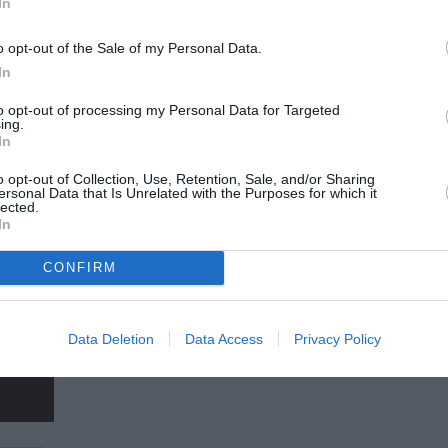
In
Λάθος» – Off off Athens Festival
Η ομάδα «Κατά Λάθος» παρουσίασε στις 7 και 8 
o opt-out of the Sale of my Personal Data.
off-off Athens Festival...
In
to opt-out of processing my Personal Data for Targeted
ing.
In
o opt-out of Collection, Use, Retention, Sale, and/or Sharing
ersonal Data that Is Unrelated with the Purposes for which it
lected.
In
CONFIRM
Data Deletion
Data Access
Privacy Policy