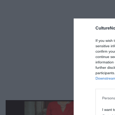
CultureNo
If you wish 
sensitive in
confirm you
continue se
information 
further disc
participants
Downstream 
Persona
I want t