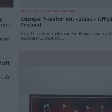
ΘΕΑΤΡΟ - ΧΟΡΟΣ / ΚΡΙΤΙΚΕΣ - REVIEWS
ς
Θέατρο: “Habits” και «Ζώα» – Off O
τώ –
Festival
Στις 13 Ιουνίου το θέατρο Επί Κολωνώ και το Of
Festival πλούτισε την...
μπήκε
 off
α νύξη