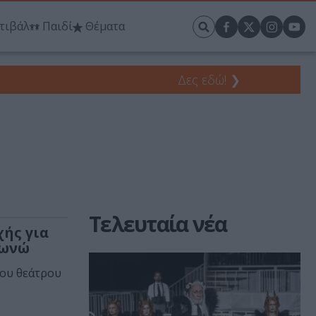
τιβάλ
Παιδί
Θέματα
Δες εδώ!
❯
Τελευταία νέα
χής για
λωνώ
του θεάτρου