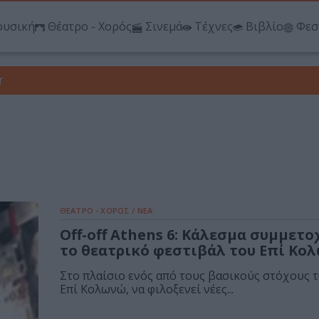
υσική
Θέατρο - Χορός
Σινεμά
Τέχνες
Βιβλίο
Φεσ
r
ΘΕΑΤΡΟ - ΧΟΡΟΣ / ΝΕΑ
Οff-off Athens 6: Κάλεσμα συμμετο
το θεατρικό φεστιβάλ του Επί Κο
Στο πλαίσιο ενός από τους βασικούς στόχους 
Επί Κολωνώ, να φιλοξενεί νέες...