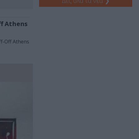
Δες όλα τα νέα
❯
ff Athens
f-Off Athens