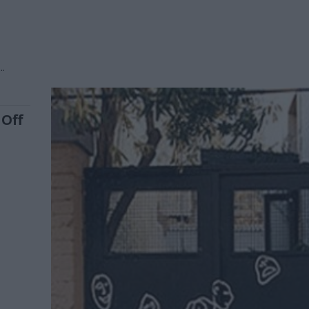
.
 Off