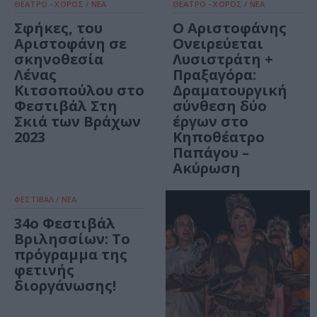
ΘΕΑΤΡΟ - ΧΟΡΟΣ / ΝΕΑ
ΘΕΑΤΡΟ - ΧΟΡΟΣ / ΝΕΑ
Σφήκες, του
Ο Αριστοφάνης
Αριστοφάνη σε
Ονειρεύεται
σκηνοθεσία
Λυσιστράτη +
Λένας
Πραξαγόρα:
Κιτσοπούλου στο
Δραματουργική
Φεστιβάλ Στη
σύνθεση δύο
Σκιά των Βράχων
έργων στο
2023
Κηποθέατρο
Παπάγου –
Ακύρωση
ΦΕΣΤΙΒΑΛ / ΝΕΑ
34ο Φεστιβάλ
Βριλησσίων: Το
πρόγραμμα της
φετινής
διοργάνωσης!