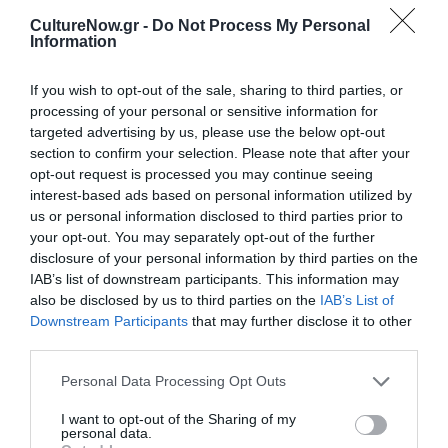
Μερκούρεια 2023
CultureNow.gr -
Do Not Process My Personal
Information
ΘΕΑΤΡΟ - ΧΟΡΟΣ / ΚΡΙΤΙΚΕΣ -
ΘΕΑΤΡΟ - ΧΟΡΟΣ / ΝΕΑ
REVIEWS
If you wish to opt-out of the sale, sharing to third parties, or
Αρχαίο Θέατρο
processing of your personal or sensitive information for
Βατράχια, του
Επιδαύρου:
targeted advertising by us, please use the below opt-out
Αριστοφάνη:
Περισσότεροι
section to confirm your selection. Please note that after your
Επικαιροποίηση
από 17.500 θεατές
opt-out request is processed you may continue seeing
με άρτια
στα “Βατράχια”
interest-based ads based on personal information utilized by
αισθητική
της Έφης
us or personal information disclosed to third parties prior to
άποψη, αλλά και
Μπίρμπα
your opt-out. You may separately opt-out of the further
έκθετες πτυχές |
disclosure of your personal information by third parties on the
Κριτική
IAB’s list of downstream participants. This information may
also be disclosed by us to third parties on the
IAB’s List of
ΘΕΑΤΡΟ - ΧΟΡΟΣ / ΑΡΘΡΑ
ΘΕΑΤΡΟ - ΧΟΡΟΣ / ΝΕΑ
Downstream Participants
that may further disclose it to other
third parties.
Αρχαίο Θέατρο
Σφήκες, του
Επιδαύρου: Οι
Αριστοφάνη σε
Personal Data Processing Opt Outs
παράστασεις στο
σκηνοθεσία
Αργολικό θέατρο
Λένας
I want to opt-out of the Sharing of my
personal data.
– Αύγουστος 2023
Κιτσοπούλου στο