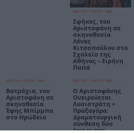
ΘΕΑΤΡΟ - ΧΟΡΟΣ / ΝΕΑ
Σφήκες, του
Αριστοφάνη σε
σκηνοθεσία
Λένας
Κιτσοπούλου στο
Σχολείο της
Αθήνας – Ειρήνη
Παπά
ΘΕΑΤΡΟ - ΧΟΡΟΣ / ΝΕΑ
ΘΕΑΤΡΟ - ΧΟΡΟΣ / ΝΕΑ
Βατράχια, του
Ο Αριστοφάνης
Αριστοφάνη σε
Ονειρεύεται
σκηνοθεσία
Λυσιστράτη +
Έφης Μπίρμπα
Πραξαγόρα:
στο Ηρώδειο
Δραματουργική
σύνθεση δύο
έργων στα