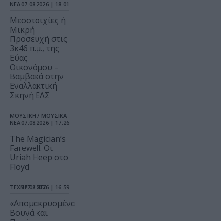
ΝΕΑ
07.08.2026 | 18.01
Μεσοτοιχίες ή
Μικρή
Προσευχή στις
3κ46 π.μ., της
Εύας
Οικονόμου –
Βαμβακά στην
Εναλλακτική
Σκηνή ΕΛΣ
ΜΟΥΣΙΚΗ / ΜΟΥΣΙΚΑ
ΝΕΑ
07.08.2026 | 17.26
The Magician’s
Farewell: Οι
Uriah Heep στο
Floyd
ΤΕΧΝΕΣ / ΝΕΑ
07.08.2026 | 16.59
«Απομακρυσμένα
Βουνά και