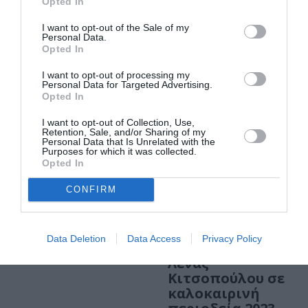
Opted In
Αρχαίο θέατρο
Δωδώνης
I want to opt-out of the Sale of my
Personal Data.
Opted In
ΘΕΑΤΡΟ - ΧΟΡΟΣ / ΝΕΑ
Βατράχια, του
I want to opt-out of processing my
Personal Data for Targeted Advertising.
Αριστοφάνη σε
Opted In
σκηνοθεσία
Έφης Μπίρμπα
I want to opt-out of Collection, Use,
Retention, Sale, and/or Sharing of my
στο Αρχαίο
Personal Data that Is Unrelated with the
Θέατρο
Purposes for which it was collected.
Opted In
Φιλίππων
CONFIRM
ΘΕΑΤΡΟ - ΧΟΡΟΣ / ΝΕΑ
Σφήκες, του
Αριστοφάνη σε
Data Deletion
Data Access
Privacy Policy
σκηνοθεσία
Λένας
Κιτσοπούλου σε
καλοκαιρινή