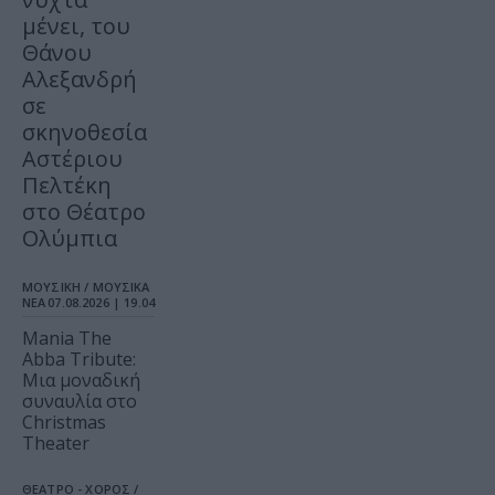
μένει, του
Θάνου
Αλεξανδρή
σε
σκηνοθεσία
Αστέριου
Πελτέκη
στο Θέατρο
Ολύμπια
ΜΟΥΣΙΚΗ / ΜΟΥΣΙΚΑ
ΝΕΑ
07.08.2026 | 19.04
Mania The
Abba Tribute:
Μια μοναδική
συναυλία στο
Christmas
Theater
ΘΕΑΤΡΟ - ΧΟΡΟΣ /