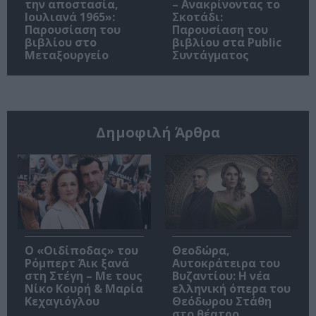
την αποστασία,
– Ανακρίνοντας το
Ιουλιανά 1965»:
Σκοτάδι:
Παρουσίαση του
Παρουσίαση του
βιβλίου στο
βιβλίου στα Public
Μεταξουργείο
Συντάγματος
Δημοφιλή Άρθρα
O «Οιδίποδας» του
Θεοδώρα,
Ρόμπερτ Άικ ξανά
Αυτοκράτειρα του
στη Στέγη – Με τους
Βυζαντίου: Η νέα
Νίκο Κουρή & Μαρία
ελληνική όπερα του
Κεχαγιόγλου
Θεόδωρου Στάθη
στο θέατρο