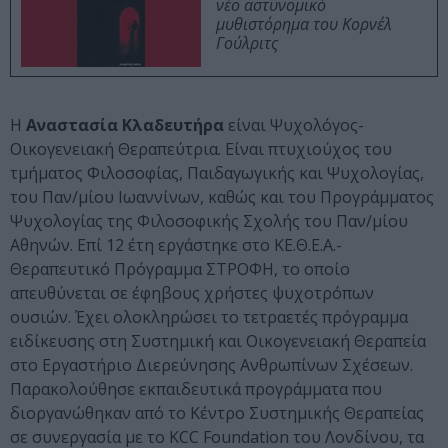
νέο αστυνομικό
μυθιστόρημα του Κορνέλ
Γούλριτς
Η
Αναστασία Κλαδευτήρα
είναι Ψυχολόγος-
Οικογενειακή Θεραπεύτρια. Είναι πτυχιούχος του
τμήματος Φιλοσοφίας, Παιδαγωγικής και Ψυχολογίας,
του Παν/μίου Ιωαννίνων, καθώς και του Προγράμματος
Ψυχολογίας της Φιλοσοφικής Σχολής του Παν/μίου
Αθηνών. Επί 12 έτη εργάστηκε στο ΚΕ.Θ.Ε.Α.-
Θεραπευτικό Πρόγραμμα ΣΤΡΟΦΗ, το οποίο
απευθύνεται σε έφηβους χρήστες ψυχοτρόπων
ουσιών. Έχει ολοκληρώσει το τετραετές πρόγραμμα
ειδίκευσης στη Συστημική και Οικογενειακή Θεραπεία
στο Εργαστήριο Διερεύνησης Ανθρωπίνων Σχέσεων.
Παρακολούθησε εκπαιδευτικά προγράμματα που
διοργανώθηκαν από το Κέντρο Συστημικής Θεραπείας
σε συνεργασία με το KCC Foundation του Λονδίνου, τα