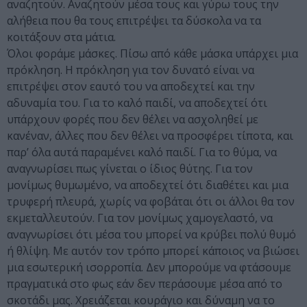
αναζητούν. Αναζητούν μέσα τους και γύρω τους την
αλήθεια που θα τους επιτρέψει τα δύσκολα να τα
κοιτάξουν στα μάτια.
Όλοι φοράμε μάσκες. Πίσω από κάθε μάσκα υπάρχει μια
πρόκληση. Η πρόκληση για τον δυνατό είναι να
επιτρέψει στον εαυτό του να αποδεχτεί και την
αδυναμία του. Για το καλό παιδί, να αποδεχτεί ότι
υπάρχουν φορές που δεν θέλει να ασχοληθεί με
κανέναν, άλλες που δεν θέλει να προσφέρει τίποτα, και
παρ’ όλα αυτά παραμένει καλό παιδί. Για το θύμα, να
αναγνωρίσει πως γίνεται ο ίδιος θύτης. Για τον
μονίμως θυμωμένο, να αποδεχτεί ότι διαθέτει και μια
τρυφερή πλευρά, χωρίς να φοβάται ότι οι άλλοι θα τον
εκμεταλλευτούν. Για τον μονίμως χαμογελαστό, να
αναγνωρίσει ότι μέσα του μπορεί να κρύβει πολύ θυμό
ή θλίψη. Με αυτόν τον τρόπο μπορεί κάποιος να βιώσει
μια εσωτερική ισορροπία. Δεν μπορούμε να φτάσουμε
πραγματικά στο φως εάν δεν περάσουμε μέσα από το
σκοτάδι μας. Χρειάζεται κουράγιο και δύναμη να το