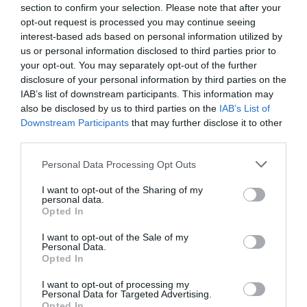
Πολιτισμό στο
Culturenow.gr
section to confirm your selection. Please note that after your
opt-out request is processed you may continue seeing
Νέοι Διαγωνισμοί
❯
interest-based ads based on personal information utilized by
us or personal information disclosed to third parties prior to
your opt-out. You may separately opt-out of the further
Tags
disclosure of your personal information by third parties on the
IAB’s list of downstream participants. This information may
ΕΚΔΟΣΕΙΣ ΔΙΟΠΤΡΑ
also be disclosed by us to third parties on the
IAB’s List of
Downstream Participants
that may further disclose it to other
Newsletter
third parties.
Κάθε βδομάδα στο e-mail σας τα τελευταία νέα για
Personal Data Processing Opt Outs
την Τέχνη και τον Πολιτισμό!
I want to opt-out of the Sharing of my
personal data.
Opted In
I want to opt-out of the Sale of my
Personal Data.
Opted In
Ακολουθήστε το Culturenow.gr
I want to opt-out of processing my
Personal Data for Targeted Advertising.
Opted In