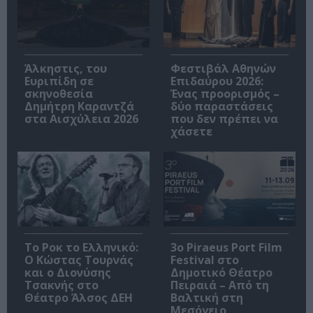
Άλκηστις, του
Φεστιβάλ Αθηνών
Ευριπίδη σε
Επιδαύρου 2026:
σκηνοθεσία
Ένας προορισμός –
Δημήτρη Καραντζά
δύο παραστάσεις
στα Αισχύλεια 2026
που δεν πρέπει να
χάσετε
Το Ροκ το Ελληνικό:
3o Piraeus Port Film
Ο Κώστας Τουρνάς
Festival στο
και ο Διονύσης
Δημοτικό Θέατρο
Τσακνής στο
Πειραιά – Από τη
Θέατρο Άλσος ΔΕΗ
Βαλτική στη
Μεσόγειο