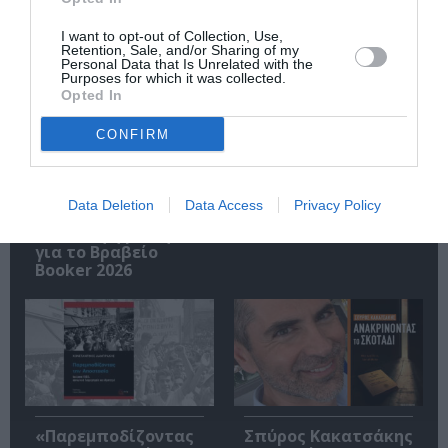
I want to opt-out of Collection, Use,
Σχετικά Άρθρα
Retention, Sale, and/or Sharing of my
Personal Data that Is Unrelated with the
Purposes for which it was collected.
Opted In
CONFIRM
Data Deletion
Data Access
Privacy Policy
Η μακρά λίστα με
Έκθεση Βιβλίου
τις υποψηφιότητες
2026 στο Ναύπλιο
για το Βραβείο
Booker 2026
«Παρεμποδίζοντας
Σπύρος Κακατσάκης