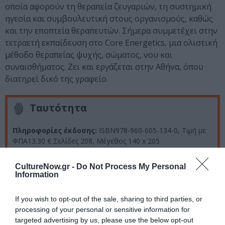
οποία αφορούν τη θεραπεία ζευγαριών, τη συστημική
ηγεσία και συμβουλευτική στους οργανισμούς, καθώς
και την εποπτεία θεραπευτών. Σήμερα συμμετέχει στην
τετραετή εκπαίδευση στο Core Energetics, μια ολιστική
μέθοδο θεραπείας ψυχής, σώματος, νου και
συναισθήματος. Ζει και εργάζεται στην Αθήνα, όπου
διατηρεί δικό της γραφείο.
Ταυτότητα
Πληροφορίες έκδοσης:
ISBN978-960-605-134-0, Τιμή με
ΦΠΑ13.30 € Σελίδες 208, Μέγεθος 140 x 205
CultureNow.gr -
Do Not Process My Personal
Information
Ακολουθήστε το Culturenow.gr στο
Google News
και
μάθετε πρώτοι όλες τις ειδήσεις
If you wish to opt-out of the sale, sharing to third parties, or
processing of your personal or sensitive information for
Δείτε όλα τα
τελευταία νέα
για την Τέχνη και τον
targeted advertising by us, please use the below opt-out