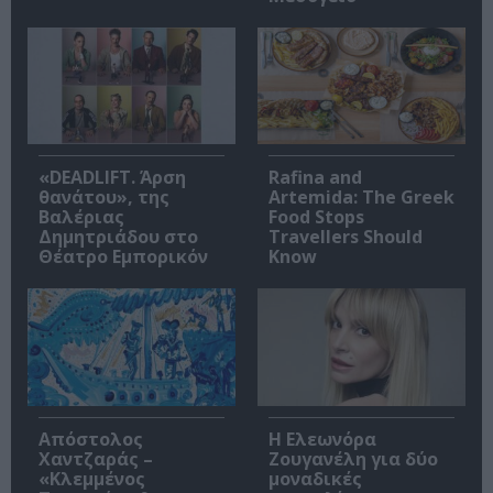
«DEADLIFT. Άρση
Rafina and
θανάτου», της
Artemida: The Greek
Βαλέριας
Food Stops
Δημητριάδου στο
Travellers Should
Θέατρο Εμπορικόν
Know
Απόστολος
Η Ελεωνόρα
Χαντζαράς –
Ζουγανέλη για δύο
«Κλεμμένος
μοναδικές