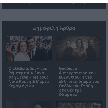
Μεταξουργείο
Συντάγματος
Δημοφιλή Άρθρα
O «Οιδίποδας» του
Θεοδώρα,
Ρόμπερτ Άικ ξανά
Αυτοκράτειρα του
στη Στέγη – Με τους
Βυζαντίου: Η νέα
Νίκο Κουρή & Μαρία
ελληνική όπερα του
Κεχαγιόγλου
Θεόδωρου Στάθη
στο θέατρο
Ολύμπια