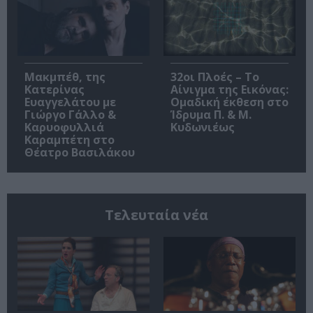
Μακμπέθ, της
32οι Πλοές – Το
Κατερίνας
Αίνιγμα της Εικόνας:
Ευαγγελάτου με
Ομαδική έκθεση στο
Γιώργο Γάλλο &
Ίδρυμα Π. & Μ.
Καρυοφυλλιά
Κυδωνιέως
Καραμπέτη στο
Θέατρο Βασιλάκου
Τελευταία νέα