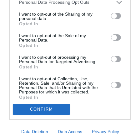
Personal Data Processing Opt Outs
I want to opt-out of the Sharing of my
personal data.
Opted In
I want to opt-out of the Sale of my
Personal Data.
Η μακρά λίστα με
Έκθεση Βιβλίου
Opted In
τις υποψηφιότητες
2026 στο Ναύπλιο
για το Βραβείο
I want to opt-out of processing my
Booker 2026
Personal Data for Targeted Advertising.
Opted In
I want to opt-out of Collection, Use,
Retention, Sale, and/or Sharing of my
Personal Data that Is Unrelated with the
Purposes for which it was collected.
Opted In
CONFIRM
«Παρεμποδίζοντας
Σπύρος Κακατσάκης
την αποστασία,
– Ανακρίνοντας το
Ιουλιανά 1965»:
Σκοτάδι:
Παρουσίαση του
Παρουσίαση του
Data Deletion
Data Access
Privacy Policy
βιβλίου στο
βιβλίου στα Public