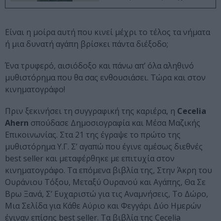
Είναι η μοίρα αυτή που κινεί μέχρι το τέλος τα νήματα
ή μια δυνατή αγάπη βρίσκει πάντα διέξοδο;
Ένα τρυφερό, αισιόδοξο και πάνω απ’ όλα αληθινό
μυθιστόρημα που θα σας ενθουσιάσει. Τώρα και στον
κινηματογράφο!
Πριν ξεκινήσει τη συγγραφική της καριέρα, η
Cecelia
Ahern
σπούδασε Δημοσιογραφία και Μέσα Μαζικής
Επικοινωνίας. Στα 21 της έγραψε το πρώτο της
μυθιστόρημα Υ.Γ. Σ’ αγαπώ που έγινε αμέσως διεθνές
best seller και μεταφέρθηκε με επιτυχία στον
κινηματογράφο. Τα επόμενα βιβλία της, Στην Άκρη του
Ουράνιου Τόξου, Μεταξύ Ουρανού και Αγάπης, Θα Σε
Βρω Ξανά, Σ’ Ευχαριστώ για τις Αναμνήσεις, Το Δώρο,
Μια Σελίδα για Κάθε Αύριο και Φεγγάρι Δύο Ημερών
έγιναν επίσης best seller. Τα βιβλία της Cecelia