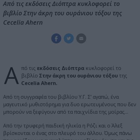
Από τις εκδόσεις Διόπτρα κυκλοφορεί το
βιβλίο Στην άκρη του ουράνιου τόξου της
Cecelia Ahern
Α
πό τις
εκδόσεις Διόπτρα
κυκλοφορεί το
βιβλίο
Στην άκρη του ουράνιου τόξου
της
Cecelia Ahern
.
Από τη συγγραφέα του βιβλίου Υ.Γ. Σ’ αγαπώ, ένα
μαγευτικό μυθιστόρημα για δυο ερωτευμένους που δεν
μπορούν να ξεφύγουν από τα παιχνίδια της μοίρας…
Από την τρυφερή παιδική ηλικία η Ρόζι και ο Άλεξ
βρίσκονται ο ένας στο πλευρό του άλλου. Όμως πάνω