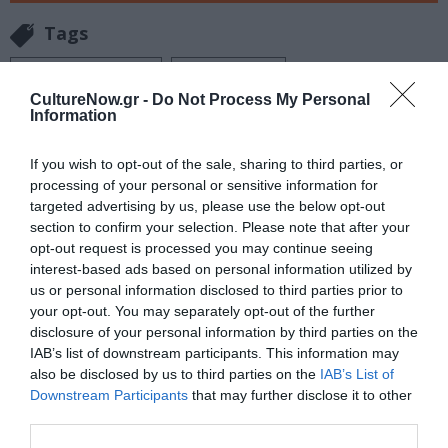
Tags
ΕΚΔΟΣΕΙΣ ΔΙΟΠΤΡΑ
ΠΕΖΟΓΡΑΦΙΑ
CultureNow.gr -
Do Not Process My Personal
Information
Newsletter
Κάθε βδομάδα στο e-mail σας τα τελευταία νέα για
If you wish to opt-out of the sale, sharing to third parties, or
την Τέχνη και τον Πολιτισμό!
processing of your personal or sensitive information for
targeted advertising by us, please use the below opt-out
section to confirm your selection. Please note that after your
opt-out request is processed you may continue seeing
interest-based ads based on personal information utilized by
us or personal information disclosed to third parties prior to
Ακολουθήστε το Culturenow.gr
your opt-out. You may separately opt-out of the further
disclosure of your personal information by third parties on the
IAB’s list of downstream participants. This information may
also be disclosed by us to third parties on the
IAB’s List of
Downstream Participants
that may further disclose it to other
third parties.
Σχετικά Άρθρα