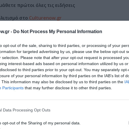
μάθετε πρώτοι όλες τις ειδήσεις
ολιτισμό στο
Culturenow.gr
w.gr -
Do Not Process My Personal Information
r
Δες
to opt-out of the sale, sharing to third parties, or processing of your per
formation for targeted advertising by us, please use the below opt-out s
r selection. Please note that after your opt-out request is processed y
ΗΣ
ΓΛΥΠΤΙΚΗ - ΧΑΡΑΚΤΙΚΗ
ΔΩΡΕΑΝ ΕΚΔΗΛΩΣΕΙΣ
eing interest-based ads based on personal information utilized by us or
disclosed to third parties prior to your opt-out. You may separately opt-
losure of your personal information by third parties on the IAB’s list of
. This information may also be disclosed by us to third parties on the
IA
Participants
that may further disclose it to other third parties.
νη και τον Πολιτισμό!
l Data Processing Opt Outs
λουθήστε το Culturenow.gr
o opt-out of the Sharing of my personal data.