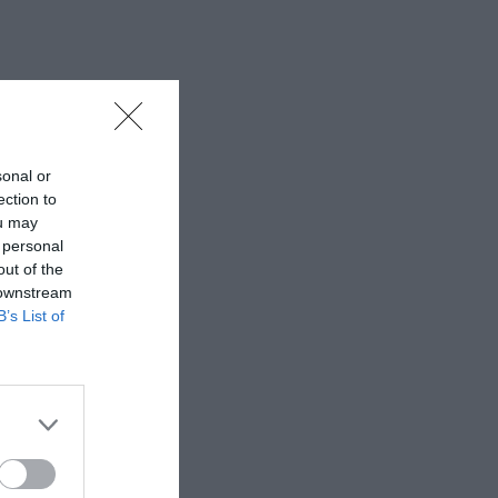
 εδώ!
❯
sonal or
ection to
ou may
 personal
out of the
 downstream
B’s List of