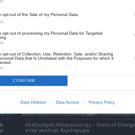
In
o opt-out of the Sale of my Personal Data.
In
χετικά Άρθρα
to opt-out of processing my Personal Data for Targeted
ing.
In
o opt-out of Collection, Use, Retention, Sale, and/or Sharing
ersonal Data that Is Unrelated with the Purposes for which it
lected.
In
CONFIRM
Data Deletion
Data Access
Privacy Policy
 &
Αλέξανδρος Μαγκανιώτης – State of Change
ην
στην γκαλερί Ακρόπρωρο