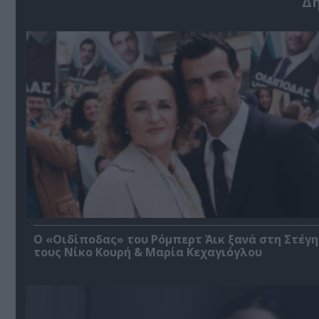
Δ
O «Οιδίποδας» του Ρόμπερτ Άικ ξανά στη Στέγη
τους Νίκο Κουρή & Μαρία Κεχαγιόγλου