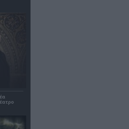
έα
θέατρο