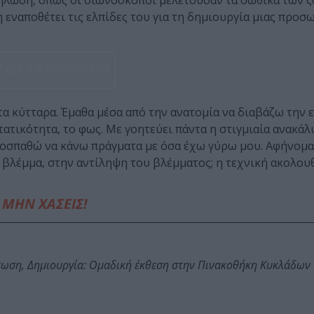
σήλωση, όπως οι οιωνοσκόποι μελετούσαν τα σωθικά των 
 εναποθέτει τις ελπίδες του για τη δημιουργία μιας προσ
ΔΕΣ 8 ΦΩΤΟΓΡΑΦΙΕΣ
 τα κύτταρα. Έμαθα μέσα από την ανατομία να διαβάζω την 
 στατικότητα, το φως. Με γοητεύει πάντα η στιγμιαία ανακά
οσπαθώ να κάνω πράγματα με όσα έχω γύρω μου. Αφήνομαι
 βλέμμα, στην αντίληψη του βλέμματος; η τεχνική ακολουθ
ΜΗΝ ΧΑΣΕΙΣ!
τωση, Δημιουργία: Ομαδική έκθεση στην Πινακοθήκη Κυκλάδων