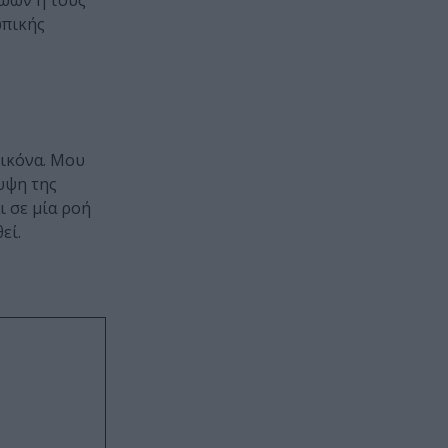
ζωών ή τους
ωπικής
εικόνα. Μου
λυψη της
 σε μία ροή
εί.