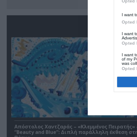
Opted 
I want t
Opted 
Σ
I want 
Advertis
Opted 
I want t
of my P
was col
Opted 
Απόστολος Χαντζαράς – «Κλεμμένος Πειρατής»
“Beauty and Blue”: Διπλή παράλληλη έκθεση στ