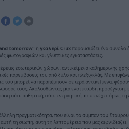
and tomorrow”
η
γκαλερί Crux
παρουσιάζει ένα σύνολο 
ρές φωτογραφιών και γλυπτικές εγκαταστάσεις.
μέρειες εσωτερικών χώρων, αντικείμενα καθημερινής χρή
ικές παρεμβάσεις του από ξύλο και πλεξιγκλάς. Με επιφάν
ις του μπορεί να παραπέμπουν σε ιερά αντικείμενα, φέρου
λώσσας τους. Ακολουθώντας μια ενστικτώδη προσέγγιση, τ
ράση ούτε παθητική, ούτε ενεργητική, που ενέχει όμως τη
άλληλη πραγματικότητα, που είναι το σύμπαν του Σταύρου
αυτή τη σιωπή, αυτή τη λεπτομέρεια που μας αιφνιδιάζει,