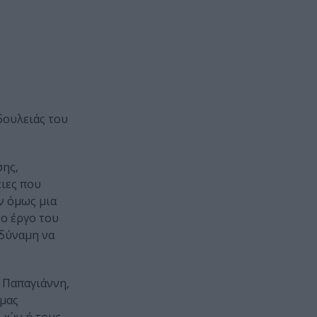
δουλειάς του
σης,
ειες που
ν όμως μια
ο έργο του
 δύναμη να
 Παπαγιάννη,
 μας