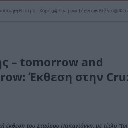
υσική
Θέατρο - Χορός
Σινεμά
Τέχνες
Βιβλίο
Φεσ
ς – tomorrow and
row: Έκθεση στην Cru
κή έκθεση του Σταύρου Παπαγιάννη, με τίτλο “t