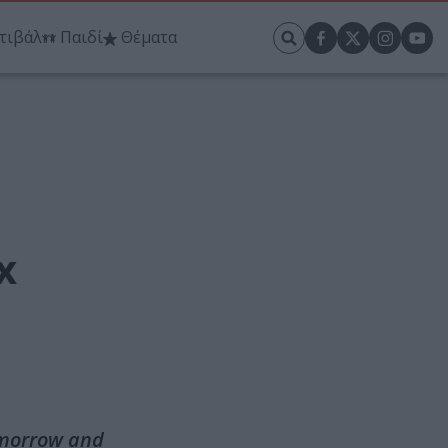
τιβάλ
Παιδί
Θέματα
x
omorrow and