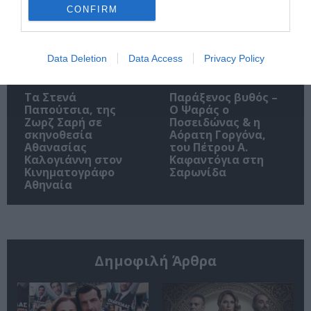
CONFIRM
Data Deletion
Data Access
Privacy Policy
Τα Στενά
Παράξενος βυθός –
Παπούτσια, της
Ο Ψαράς ο
Ζωρζ Σαρή σε
Ποσειδώνας & η
σκηνοθεσία
Αόρατη Γοργόνα,
Αθανασίας
του Πέτρου Α.
Καλογιάννη στον
Καφαντόγια στη
Κινηματογράφο
Σαρωνίδα
Αθηναία
Δημοφιλή Άρθρα