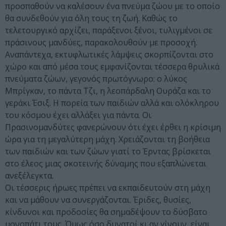
προσπαθούν να καλέσουν ένα πνεύμα ζώου με το οποίο
θα συνδεθούν για όλη τους τη ζωή. Καθώς το
τελετουργικό αρχίζει, παράξενοι ξένοι, τυλιγμένοι σε
πράσινους μανδύες, παρακολουθούν με προσοχή.
Αναπάντεχα, εκτυφλωτικές λάμψεις σκορπίζονται στο
χώρο και από μέσα τους εμφανίζονται τέσσερα θρυλικά
πνεύματα ζώων, γεγονός πρωτόγνωρο: ο λύκος
Μπρίγκαν, το πάντα Τζι, η λεοπάρδαλη Ουράζα και το
γεράκι Έσιξ. Η πορεία των παιδιών αλλά και ολόκληρου
του κόσμου έχει αλλάξει για πάντα. Οι
Πρασινομανδύτες φανερώνουν ότι έχει έρθει η κρίσιμη
ώρα για τη μεγαλύτερη μάχη. Χρειάζονται τη βοήθεια
των παιδιών και των ζώων γιατί το Έρντας βρίσκεται
στο έλεος μιας σκοτεινής δύναμης που εξαπλώνεται
ανεξέλεγκτα.
Οι τέσσερις ήρωες πρέπει να εκπαιδευτούν στη μάχη
και να μάθουν να συνεργάζονται. Έριδες, θυσίες,
κίνδυνοι και προδοσίες θα σημαδέψουν το δύσβατο
μονοπάτι τους. Όμως όσο δυνατοί κι αν γίνουν, είναι