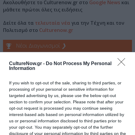
Ακολουθήστε το Culturenow.gr στο
Google News
και
μάθετε πρώτοι όλες τις ειδήσεις
Δείτε όλα τα
τελευταία νέα
για την Τέχνη και τον
Πολιτισμό στο
Culturenow.gr
Νέοι Διαγωνισμοί
❯
Tags
CultureNow.gr -
Do Not Process My Personal
Information
ΕΚΔΟΣΕΙΣ ΔΙΟΠΤΡΑ
ΠΑΙΔΙΚΟ ΒΙΒΛΙΟ
If you wish to opt-out of the sale, sharing to third parties, or
Newsletter
processing of your personal or sensitive information for
targeted advertising by us, please use the below opt-out
Κάθε βδομάδα στο e-mail σας τα τελευταία νέα για
section to confirm your selection. Please note that after your
την Τέχνη και τον Πολιτισμό!
opt-out request is processed you may continue seeing
interest-based ads based on personal information utilized by
us or personal information disclosed to third parties prior to
your opt-out. You may separately opt-out of the further
disclosure of your personal information by third parties on the