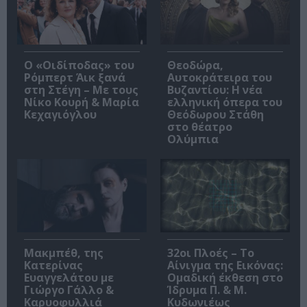
O «Οιδίποδας» του
Θεοδώρα,
Ρόμπερτ Άικ ξανά
Αυτοκράτειρα του
στη Στέγη – Με τους
Βυζαντίου: Η νέα
Νίκο Κουρή & Μαρία
ελληνική όπερα του
Κεχαγιόγλου
Θεόδωρου Στάθη
στο θέατρο
Ολύμπια
Μακμπέθ, της
32οι Πλοές – Το
Κατερίνας
Αίνιγμα της Εικόνας:
Ευαγγελάτου με
Ομαδική έκθεση στο
Γιώργο Γάλλο &
Ίδρυμα Π. & Μ.
Καρυοφυλλιά
Κυδωνιέως