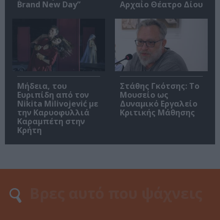
Brand New Day”
Αρχαίο Θέατρο Δίου
Μήδεια, του
Στάθης Γκότσης: Το
Ευριπίδη από τον
Μουσείο ως
Nikita Milivojević με
Δυναμικό Εργαλείο
την Καρυοφυλλιά
Κριτικής Μάθησης
Καραμπέτη στην
Κρήτη