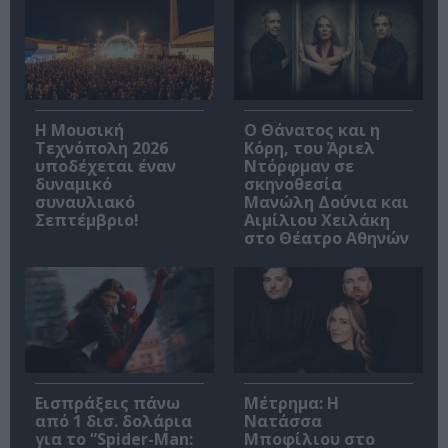
Η Μουσική
Ο Θάνατος και η
Τεχνόπολη 2026
Κόρη, του Άριελ
υποδέχεται έναν
Ντόρφμαν σε
δυναμικό
σκηνοθεσία
συναυλιακό
Μανώλη Δούνια και
Σεπτέμβριο!
Αιμίλιου Χειλάκη
στο Θέατρο Αθηνών
Εισπράξεις πάνω
Μέτρημα: Η
από 1 δισ. δολάρια
Νατάσσα
για το “Spider-Man:
Μποφίλιου στο