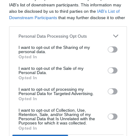
IAB’s list of downstream participants. This information may
Ακολουθήστε το Culturenow.gr
also be disclosed by us to third parties on the
IAB’s List of
Downstream Participants
that may further disclose it to other
third parties.
Personal Data Processing Opt Outs
Σχετικά Άρθρα
I want to opt-out of the Sharing of my
personal data.
Opted In
I want to opt-out of the Sale of my
Personal Data.
Opted In
I want to opt-out of processing my
Personal Data for Targeted Advertising.
ΚΠΙΣΝ: Park your
O κύριος Βρομύλος,
Opted In
Cinema – Αύγουστος
του Ντέιβιντ
2026
Ουάλιαμς σε
I want to opt-out of Collection, Use,
σκηνοθεσία
Retention, Sale, and/or Sharing of my
Δημήτρη Δεγαΐτη
Personal Data that Is Unrelated with the
στο 12ο Διεθνές
Purposes for which it was collected.
Φεστιβάλ Άνδρου
Opted In