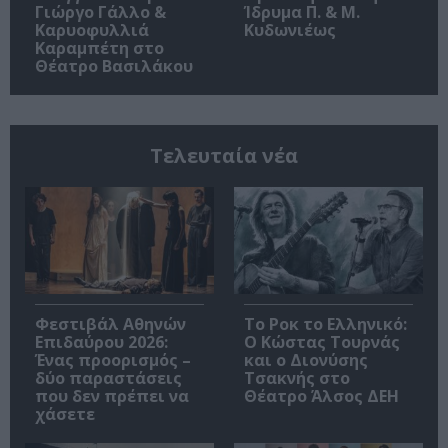
Γιώργο Γάλλο &
Ίδρυμα Π. & Μ.
Καρυοφυλλιά
Κυδωνιέως
Καραμπέτη στο
Θέατρο Βασιλάκου
Τελευταία νέα
Φεστιβάλ Αθηνών
Το Ροκ το Ελληνικό:
Επιδαύρου 2026:
Ο Κώστας Τουρνάς
Ένας προορισμός –
και ο Διονύσης
δύο παραστάσεις
Τσακνής στο
που δεν πρέπει να
Θέατρο Άλσος ΔΕΗ
χάσετε