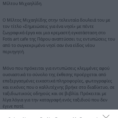
Μίλτου Μιχαηλίδη.
Ο Μίλτος Μιχαηλίδης στην τελευταία δουλειά του με
τον τίτλο «Σημειώσεις για ένα νησί» με πέντε
ζωγραφικά έργα και μια κρεμαστή εγκατάσταση στο
Fotis art cafe της Πάρου αναπτύσσει τις εντυπώσεις του
από το συγκεκριμένο νησί σαν ένα είδος νέου
περιηγητή.
Μόνο που πρόκειται για εντυπώσεις κλεμμένες αφού
ουσιαστικά το σύνολο της έκθεσης προέρχεται από
επεξεργασμένες εικαστικά πληροφορίες, φωτογραφίες
και εικόνες που ο καλλιτέχνης βρήκε στο διαδίκτυο, σε
ταξιδιωτικούς οδηγούς και σε βιβλία. Πρόκειται με
λίγα λόγια για την καταγραφή ενός ταξιδιού που δεν
έγινε ποτέ.