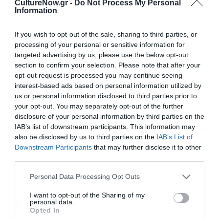
CultureNow.gr -
Do Not Process My Personal
Μια σκέψη πάνω στον τρόπο που ο σημερινός
Information
άνθρωπος συλλέγει εντυπώσεις και βγάζει
συμπεράσματα από τον κόσμο που τον περιβάλλει.
If you wish to opt-out of the sale, sharing to third parties, or
processing of your personal or sensitive information for
targeted advertising by us, please use the below opt-out
Info
section to confirm your selection. Please note that after your
Σημειώσεις για ένα νησί
opt-out request is processed you may continue seeing
Διάρκεια έκθεσης: 21 Ιουνίου έως 29 Οκτωβρίου 2008
interest-based ads based on personal information utilized by
us or personal information disclosed to third parties prior to
Ώρες λειτουργίας 10:00 – 03:00 π.μ
your opt-out. You may separately opt-out of the further
Fotis art café – Φώτης Μέλλιος,
disclosure of your personal information by third parties on the
Aγιος Δημήτρης – Μπουκαδούρα, Νάουσα Πάρος Tηλ:
IAB’s list of downstream participants. This information may
6944426431
also be disclosed by us to third parties on the
IAB’s List of
www.medusaartgallery.com
Downstream Participants
that may further disclose it to other
third parties.
Ακολουθήστε το Culturenow.gr στο
Google News
και
Personal Data Processing Opt Outs
μάθετε πρώτοι όλες τις ειδήσεις
I want to opt-out of the Sharing of my
Δείτε όλα τα
τελευταία νέα
για την Τέχνη και τον
personal data.
Opted In
Πολιτισμό στο
Culturenow.gr