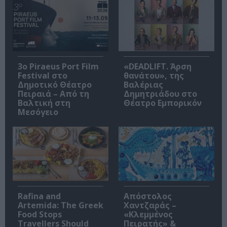
3o Piraeus Port Film
«DEADLIFT. Άρση
Festival στο
θανάτου», της
Δημοτικό Θέατρο
Βαλέριας
Πειραιά – Από τη
Δημητριάδου στο
Βαλτική στη
Θέατρο Εμπορικόν
Μεσόγειο
Rafina and
Απόστολος
Artemida: The Greek
Χαντζαράς –
Food Stops
«Κλεμμένος
Travellers Should
Πειρατής» &