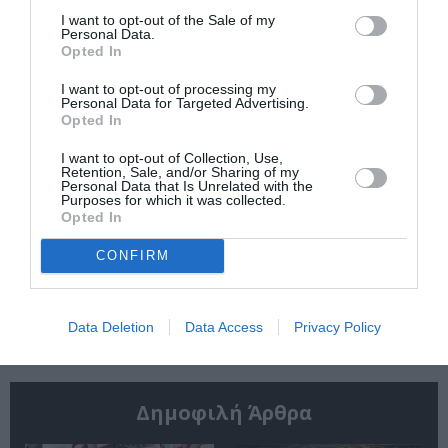
I want to opt-out of the Sale of my
Νέοι Διαγωνισμοί
❯
Personal Data.
Opted In
I want to opt-out of processing my
Newsletter
Personal Data for Targeted Advertising.
Opted In
Κάθε βδομάδα στο e-mail σας τα τελευταία νέα για
την Τέχνη και τον Πολιτισμό!
I want to opt-out of Collection, Use,
Retention, Sale, and/or Sharing of my
Personal Data that Is Unrelated with the
Purposes for which it was collected.
Opted In
CONFIRM
Ακολουθήστε το Culturenow.gr
Data Deletion
Data Access
Privacy Policy
Δημοφιλή Άρθρα