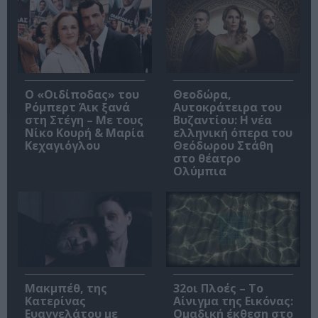
O «Οιδίποδας» του
Θεοδώρα,
Ρόμπερτ Άικ ξανά
Αυτοκράτειρα του
στη Στέγη – Με τους
Βυζαντίου: Η νέα
Νίκο Κουρή & Μαρία
ελληνική όπερα του
Κεχαγιόγλου
Θεόδωρου Στάθη
στο θέατρο
Ολύμπια
Μακμπέθ, της
32οι Πλοές – Το
Κατερίνας
Αίνιγμα της Εικόνας:
Ευαγγελάτου με
Ομαδική έκθεση στο