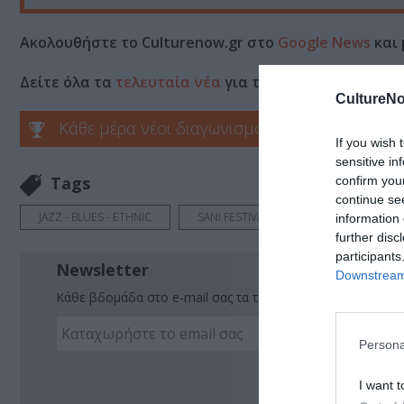
Ακολουθήστε το Culturenow.gr στο
Google News
και 
Δείτε όλα τα
τελευταία νέα
για την Τέχνη και τον Π
CultureNo
Κάθε μέρα νέοι διαγωνισμοί στο Culturenow.g
If you wish 
sensitive in
Tags
confirm you
continue se
JAZZ - BLUES - ETHNIC
SANI FESTIVAL
information 
further disc
participants
Newsletter
Downstream 
Κάθε βδομάδα στο e-mail σας τα τελευταία νέα για την Τέχ
Persona
Ακο
I want t