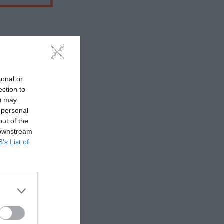
 εδώ!
❯
sonal or
ection to
ou may
 personal
out of the
 downstream
B’s List of