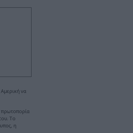
 Αμερική να
ην πρωτοπορία
του. Το
υπος, η