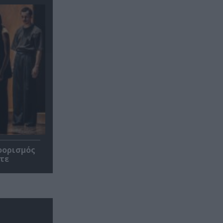
οορισμός
τε