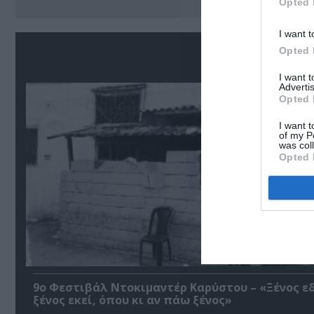
Opted 
I want t
Σ
Opted 
I want 
Advertis
Opted 
I want t
of my P
was col
Opted 
9ο Φεστιβάλ Ντοκιμαντέρ Καρύστου – «Ξένος ε
ξένος εκεί, όπου κι αν πάω ξένος»