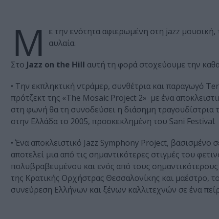
Μ
ε την ενότητα αφιερωμένη στη jazz μουσική,
αυλαία.
Στο
Jazz on the Hill
αυτή τη φορά στοχεύουμε την καθα
• Την εκπληκτική ντράμερ, συνθέτρια και παραγωγό Te
πρότζεκτ της «The Mosaic Project 2» με ένα αποκλεισ
στη φωνή θα τη συνοδεύσει η διάσημη τραγουδίστρια της
στην Ελλάδα το 2005, προσκεκλημένη του Sani Festival.
• Ένα αποκλειστικό Jazz Symphony Project, βασισμένο σ
αποτελεί μια από τις σημαντικότερες στιγμές του φετιν
πολυβραβευμένου και ενός από τους σημαντικότερους τ
της Κρατικής Ορχήστρας Θεσσαλονίκης και μαέστρο, τ
συνεύρεση Ελλήνων και ξένων καλλιτεχνών σε ένα πείρ