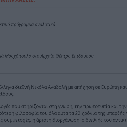
φετινό πρόγραμμα αναλυτικά
ωμά Μοσχόπουλο στο Αρχαίο Θέατρο Επιδαύρου
ν Έλληνα διεθνή Νικόλα Αναδολή με απήχηση σε Ευρώπη και
είδους.
πιλογές που στηρίζονται στη γνώση, την πρωτοτυπία και τ
κότερη φιλοσοφία του όλα αυτά τα 22 χρόνια της ύπαρξής 
ς συμμετοχές, η άριστη διοργάνωση, ο διεθνής του αντίκτ