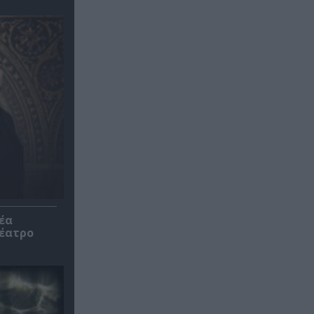
έα
θέατρο