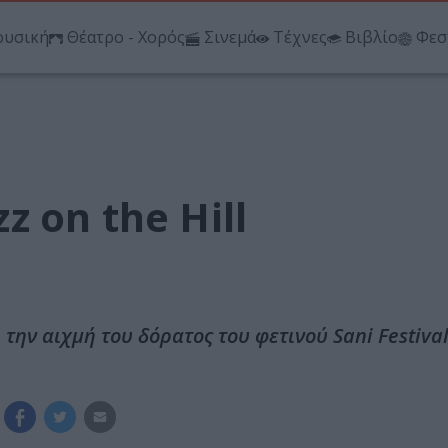
υσική
Θέατρο - Χορός
Σινεμά
Τέχνες
Βιβλίο
Φεσ
zz on the Hill
την αιχμή του δόρατος του φετινού Sani Festival