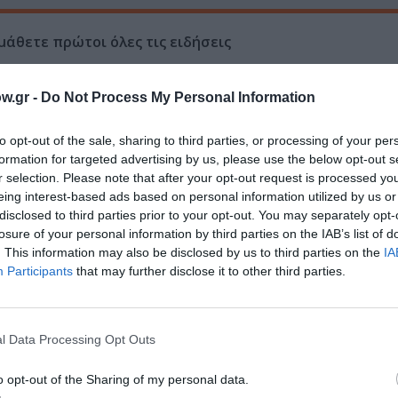
μάθετε πρώτοι όλες τις ειδήσεις
ολιτισμό στο
Culturenow.gr
w.gr -
Do Not Process My Personal Information
r
Δες
to opt-out of the sale, sharing to third parties, or processing of your per
formation for targeted advertising by us, please use the below opt-out s
r selection. Please note that after your opt-out request is processed y
eing interest-based ads based on personal information utilized by us or
disclosed to third parties prior to your opt-out. You may separately opt-
losure of your personal information by third parties on the IAB’s list of
. This information may also be disclosed by us to third parties on the
IA
Participants
that may further disclose it to other third parties.
νη και τον Πολιτισμό!
l Data Processing Opt Outs
λουθήστε το Culturenow.gr
o opt-out of the Sharing of my personal data.