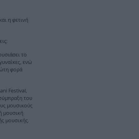
 και η φετινή
ις:
ουσιάσει το
γυναίκες, ενώ
ρώτη φορά
i Festival,
α σύμπραξη του
ους μουσικούς
ή μουσική
ής μουσικής.