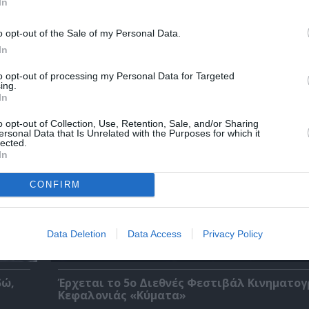
In
o opt-out of the Sale of my Personal Data.
χετικά Άρθρα
In
to opt-out of processing my Personal Data for Targeted
ing.
In
o opt-out of Collection, Use, Retention, Sale, and/or Sharing
ersonal Data that Is Unrelated with the Purposes for which it
lected.
In
CONFIRM
Data Deletion
Data Access
Privacy Policy
δώ,
Έρχεται το 5ο Διεθνές Φεστιβάλ Κινηματο
Κεφαλονιάς «Κύματα»