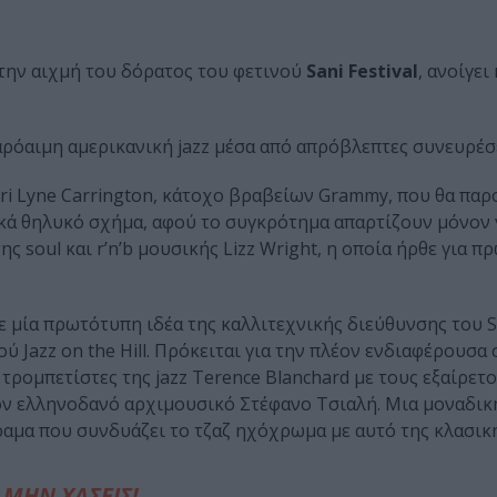
 την αιχμή του δόρατος του φετινού
Sani Festival
, ανοίγει
ρόαιμη αμερικανική jazz μέσα από απρόβλεπτες συνευρέσε
rri Lyne Carrington, κάτοχο βραβείων Grammy, που θα παρ
τικά θηλυκό σχήμα, αφού το συγκρότημα απαρτίζουν μόνον 
 soul και r’n’b μουσικής Lizz Wright, η οποία ήρθε για π
ε μία πρωτότυπη ιδέα της καλλιτεχνικής διεύθυνσης του San
ού Jazz on the Hill. Πρόκειται για την πλέον ενδιαφέρουσ
ρομπετίστες της jazz Terence Blanchard με τους εξαίρετ
ον ελληνοδανό αρχιμουσικό Στέφανο Τσιαλή. Μια μοναδικ
αμα που συνδυάζει το τζαζ ηχόχρωμα με αυτό της κλασικ
ΜΗΝ ΧΑΣΕΙΣ!