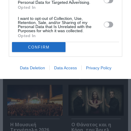
Personal Data for Targeted Advertising.
Opted In
I want to opt-out of Collection, Use,
Retention, Sale, and/or Sharing of my
Personal Data that Is Unrelated with the
Purposes for which it was collected.
Opted In
Σταύρος Ξαρχάκος:
Artist Unknown*
Ταξίδι στο φως στο
[Αγνώστου
CONFIRM
Θέατρο Λυκαβηττού
Καλλιτέχνη*] *Η
Ήβη ήταν εδώ:
Παγκόσμια
πρεμιέρα στο
Data Deletion
Data Access
Privacy Policy
Δημοτικό Θέατρο
Πειραιά
Η Μουσική
Ο Θάνατος και η
Τεχνόπολη 2026
Κόρη, του Άριελ