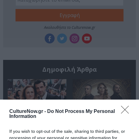
Ακολουθήστε το Culturenow.gr
Δημοφιλή Άρθρα
CultureNow.gr -
Do Not Process My Personal
Information
O «Οιδίποδας» του
Θεοδώρα,
Ρόμπερτ Άικ ξανά
Αυτοκράτειρα του
If you wish to opt-out of the sale, sharing to third parties, or
στη Στέγη – Με τους
Βυζαντίου: Η νέα
Νίκο Κουρή & Μαρία
ελληνική όπερα του
processing of your personal or sensitive information for