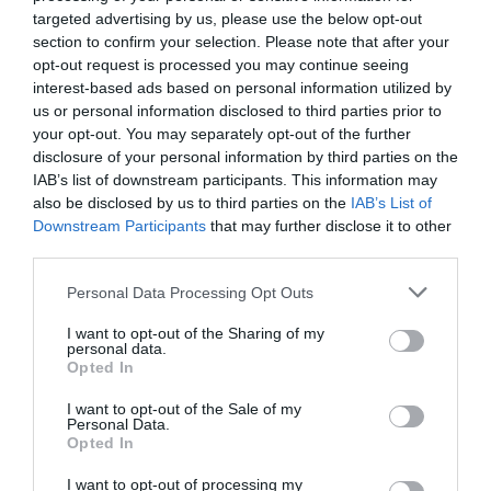
Κεχαγιόγλου
Θεόδωρου Στάθη
targeted advertising by us, please use the below opt-out
στο θέατρο
section to confirm your selection. Please note that after your
Ολύμπια
opt-out request is processed you may continue seeing
interest-based ads based on personal information utilized by
us or personal information disclosed to third parties prior to
your opt-out. You may separately opt-out of the further
disclosure of your personal information by third parties on the
IAB’s list of downstream participants. This information may
also be disclosed by us to third parties on the
IAB’s List of
Downstream Participants
that may further disclose it to other
Μακμπέθ, της
32οι Πλοές – Το
third parties.
Κατερίνας
Αίνιγμα της Εικόνας:
Ευαγγελάτου με
Ομαδική έκθεση στο
Personal Data Processing Opt Outs
Γιώργο Γάλλο &
Ίδρυμα Π. & Μ.
Καρυοφυλλιά
Κυδωνιέως
I want to opt-out of the Sharing of my
Καραμπέτη στο
personal data.
Θέατρο Βασιλάκου
Opted In
I want to opt-out of the Sale of my
Personal Data.
Opted In
Τελευταία νέα
I want to opt-out of processing my