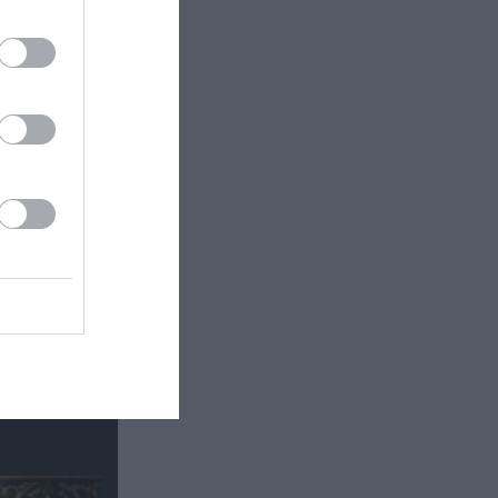
βιβλίο