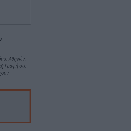
ν
ήμιο Αθηνών,
κή Γραφή στο
έχουν