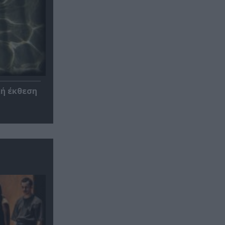
κή έκθεση