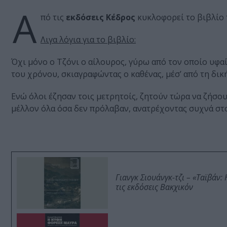
Α
πό τις
εκδόσεις Κέδρος
κυκλοφορεί το βιβλίο
Λιγα λόγια για το βιβλίο:
Όχι μόνο ο Tζόνι ο αίλουρος, γύρω από τον οποίο υφαί
του χρόνου, σκιαγραφώντας ο καθένας, μέσ’ από τη δική 
Ενώ όλοι έζησαν τοις μετρητοίς, ζητούν τώρα να ζήσου
μέλλον όλα όσα δεν πρόλαβαν, ανατρέχοντας συχνά στο
Γιανγκ Σιουάνγκ-τζι – «Ταϊβάν
τις εκδόσεις Βακχικόν