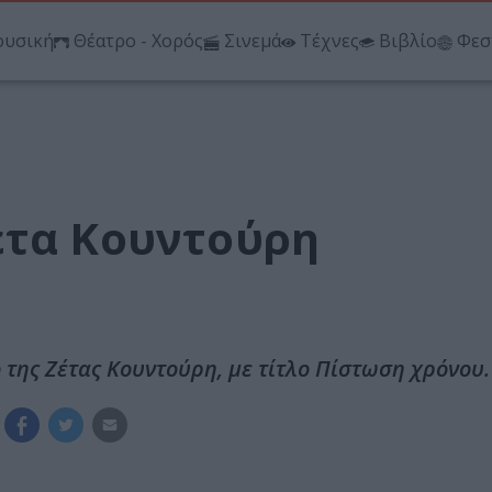
υσική
Θέατρο - Χορός
Σινεμά
Τέχνες
Βιβλίο
Φεσ
έτα Κουντούρη
ο της Ζέτας Κουντούρη, με τίτλο Πίστωση χρόνου.