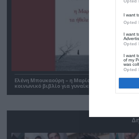
Opted 
I want t
Opted 
I want 
Advertis
Opted 
I want t
of my P
was col
Opted 
Ελένη Μπουκαούρη – η Μαρία τα ήθελε όλα: Ένα
κοινωνικό βιβλίο για γυναίκες
Δ