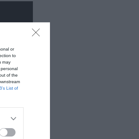
sonal or
ection to
ou may
 personal
out of the
 downstream
B’s List of
ινωνικό