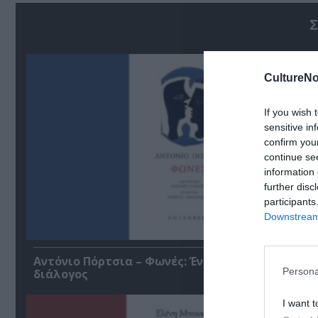
Σ
CultureNo
If you wish 
sensitive in
confirm you
continue se
information 
further disc
participants
Downstream 
Αντόνιο Πόρτσια – Φωνές: Ένα βιβλίο ως εσωτε
Persona
διάλογος
I want t