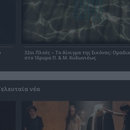
ο
32οι Πλοές – Το Αίνιγμα της Εικόνας: Ομαδι
στο Ίδρυμα Π. & Μ. Κυδωνιέως
Τελευταία νέα