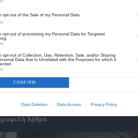
In
o opt-out of the Sale of my Personal Data.
In
to opt-out of processing my Personal Data for Targeted
ing.
In
o opt-out of Collection, Use, Retention, Sale, and/or Sharing
ersonal Data that Is Unrelated with the Purposes for which it
lected.
In
Γιώργος Χωματηνός – Βρίκελοι: Το νέο του 
CONFIRM
γεμάτο μυστήριο
Data Deletion
Data Access
Privacy Policy
ημοφιλή Άρθρα