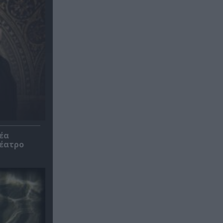
έα
θέατρο