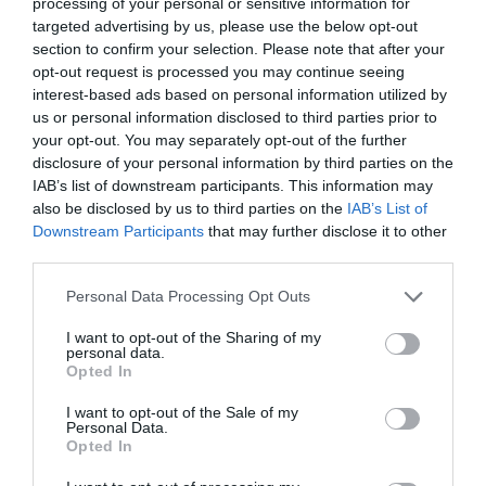
ΦΕΣΤΙΒΑΛ / ΝΕΑ
05.08.2026 | 19.04
processing of your personal or sensitive information for
targeted advertising by us, please use the below opt-out
Φεστιβάλ
section to confirm your selection. Please note that after your
Αθηνών
opt-out request is processed you may continue seeing
Επιδαύρου
interest-based ads based on personal information utilized by
2026: Ένας
προορισμός –
us or personal information disclosed to third parties prior to
δύο
your opt-out. You may separately opt-out of the further
παραστάσεις
disclosure of your personal information by third parties on the
που δεν πρέπει
IAB’s list of downstream participants. This information may
να χάσετε
also be disclosed by us to third parties on the
IAB’s List of
Downstream Participants
that may further disclose it to other
ΜΟΥΣΙΚΗ / ΜΟΥΣΙΚΑ
third parties.
ΝΕΑ
05.08.2026 | 18.01
Το Ροκ το
Personal Data Processing Opt Outs
Ελληνικό: Ο
Κώστας
I want to opt-out of the Sharing of my
personal data.
Τουρνάς και ο
Opted In
Διονύσης
Τσακνής στο
I want to opt-out of the Sale of my
Θέατρο Άλσος
Personal Data.
ΔΕΗ
Opted In
ΦΕΣΤΙΒΑΛ / ΝΕΑ
05.08.2026 | 17.26