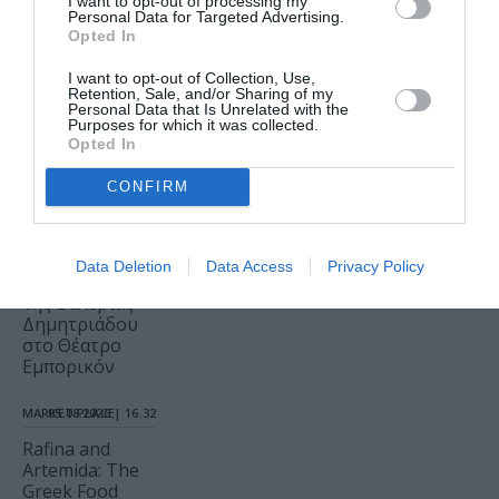
I want to opt-out of processing my
Personal Data for Targeted Advertising.
3o Piraeus Port
Opted In
Film Festival
στο Δημοτικό
I want to opt-out of Collection, Use,
Retention, Sale, and/or Sharing of my
Θέατρο
Personal Data that Is Unrelated with the
Πειραιά – Από
Purposes for which it was collected.
τη Βαλτική στη
Opted In
Μεσόγειο
CONFIRM
ΘΕΑΤΡΟ - ΧΟΡΟΣ /
ΝΕΑ
05.08.2026 | 16.59
«DEADLIFT.
Data Deletion
Data Access
Privacy Policy
Άρση θανάτου»,
της Βαλέριας
Δημητριάδου
στο Θέατρο
Εμπορικόν
MARKET PLACE
05.08.2026 | 16.32
Rafina and
Artemida: The
Greek Food