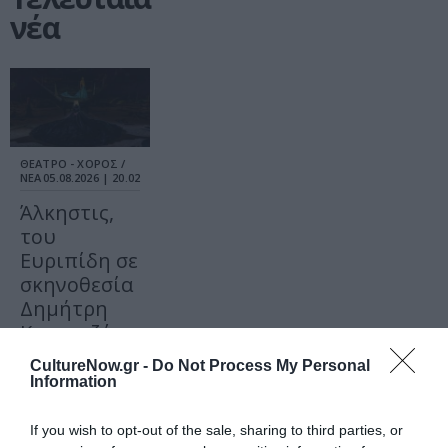
νέα
ΘΕΑΤΡΟ - ΧΟΡΟΣ /
ΝΕΑ
05.08.2026 | 20.02
Άλκηστις,
του
Ευριπίδη σε
σκηνοθεσία
Δημήτρη
Καραντζά
στα
CultureNow.gr -
Do Not Process My Personal
Αισχύλεια
Information
2026
If you wish to opt-out of the sale, sharing to third parties, or