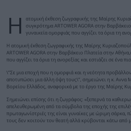
Η
ατομική έκθεση ζωγραφικής της Μαίρης Κυριαζ
συγκρότημα ARTOWER AGORA στην Βαρβάκειο Π
γυναικεία ομορφιάς που αγγίζει τα όρια τη ανο
Η ατομική έκθεση ζωγραφικής της Μαίρης Κυριαζοπούλ
ARTOWER AGORA στην Βαρβάκειο Πλατεία στην Αθήνα,η
που αγγίζει τα όρια τη ανορεξίας και εστιάζει σε ένα π
\”Σε μια εποχή που η ομορφιά και η νεότητα προβάλλο
αποτυπώσει μια άλλη όψη τους\”, σημειώνει η κ. Aνν
Βορείου Ελλάδος, αναφορικά με το έργο της Μαίρης Κ
Σημειώνει επίσης ότι η ζωγράφος: «ξεπερνά τα καθιερ
απελευθερωμένη από τα σύμβολα της εποχής της επιλέγε
πρωταγωνίστριές της είναι γυναίκες με ώριμη σάρκα, 
τους δεν κοιτούν τον θεατή αλλά κρύβονται κάτω από μ