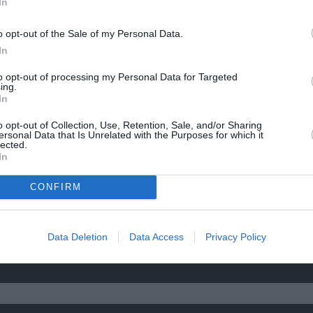
ελληνική όπερα του Θεόδωρου Στάθη στο 
In
Ολύμπια
o opt-out of the Sale of my Personal Data.
In
to opt-out of processing my Personal Data for Targeted
ing.
In
o opt-out of Collection, Use, Retention, Sale, and/or Sharing
ersonal Data that Is Unrelated with the Purposes for which it
lected.
In
CONFIRM
ο
32οι Πλοές – Το Αίνιγμα της Εικόνας: Ομαδι
Data Deletion
Data Access
Privacy Policy
στο Ίδρυμα Π. & Μ. Κυδωνιέως