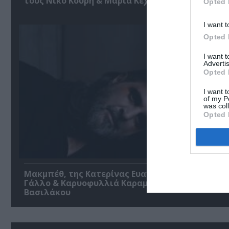
τους Νίκο Κουρή & Μαρία Κεχαγιόγλου
Opted 
I want t
Opted 
I want 
Advertis
Opted 
I want t
of my P
was col
Opted 
Μακμπέθ, της Κατερίνας Ευαγγελάτου με Γιώργ
Γάλλο & Καρυοφυλλιά Καραμπέτη στο Θέατρο
Βασιλάκου