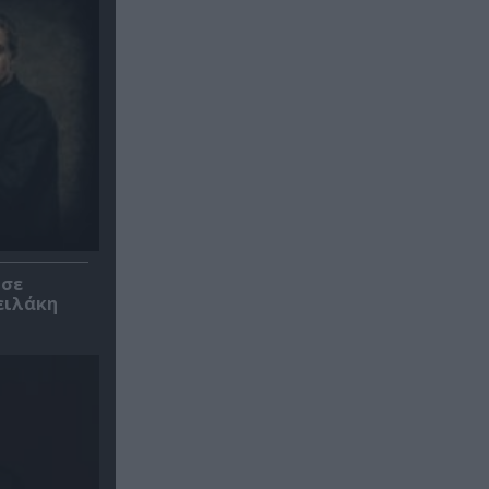
 σε
ειλάκη