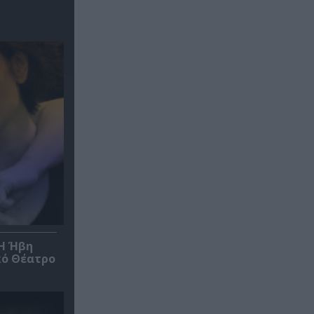
*Η Ήβη
κό Θέατρο