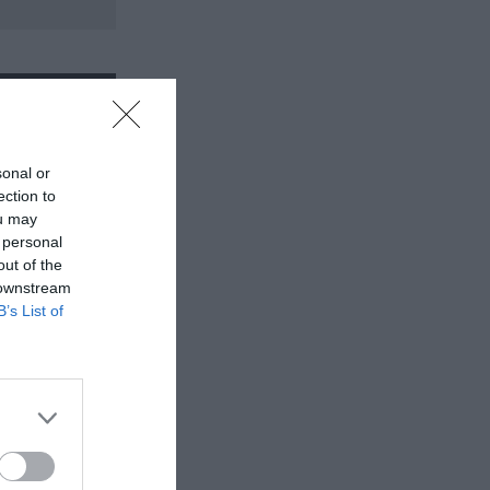
sonal or
ection to
ou may
 personal
out of the
 downstream
B’s List of
έα