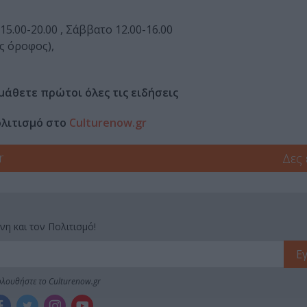
5.00-20.00 , Σάββατο 12.00-16.00
ς όροφος),
μάθετε πρώτοι όλες τις ειδήσεις
ολιτισμό στο
Culturenow.gr
r
Δες
νη και τον Πολιτισμό!
λουθήστε το Culturenow.gr