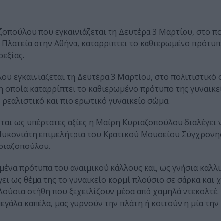
οπούλου που εγκαινιάζεται τη Δευτέρα 3 Μαρτίου, στο πο
λατεία στην Αθήνα, καταρρίπτει το καθιερωμένο πρότυπ
ρεξίας.
ου εγκαινιάζεται τη Δευτέρα 3 Μαρτίου, στο πολιτιστικό
 οποία καταρρίπτει το καθιερωμένο πρότυπο της γυναικε
ιο ρεαλιστικό και πιο ερωτικό γυναικείο σώμα.
νται ως υπέρτατες αξίες η Μαίρη Κυριαζοπούλου διαλέγει 
α Μυκονιάτη επιμελήτρια του Κρατικού Μουσείου Σύγχρονη
υριαζοπούλου.
ωμένα πρότυπα του αναιμικού κάλλους και, ως γνήσια καλλ
ι ως θέμα της το γυναικείο κορμί πλούσιο σε σάρκα και χ
πλούσια στήθη που ξεχειλίζουν μέσα από χαμηλά ντεκολτέ
εγάλα καπέλα, μας γυρνούν την πλάτη ή κοιτούν η μία την 