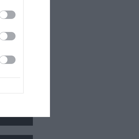
θέατρο
κή έκθεση