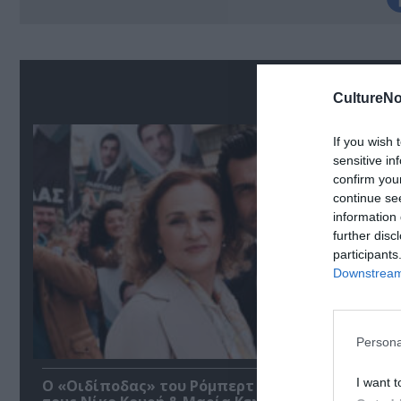
Δ
CultureNo
If you wish 
sensitive in
confirm you
continue se
information 
further disc
participants
Downstream 
Persona
I want t
O «Οιδίποδας» του Ρόμπερτ Άικ ξανά στη Στέγη