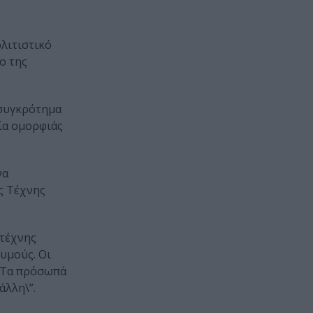
λιτιστικό
ο της
 συγκρότημα
ία ομορφιάς
να
ς Τέχνης
ιτέχνης
υμούς. Οι
. Τα πρόσωπά
άλλη\”.