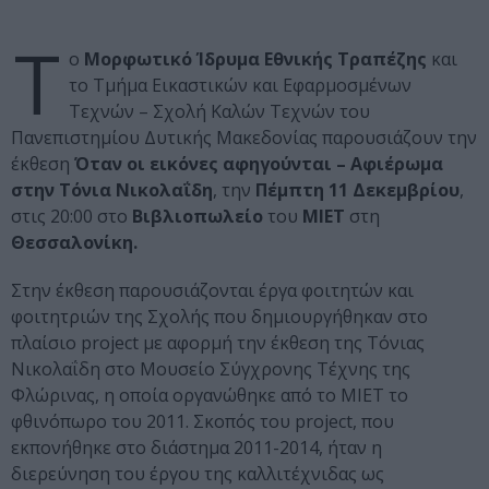
Τ
ο
Μορφωτικό Ίδρυμα Εθνικής Τραπέζης
και
το Τμήμα Εικαστικών και Εφαρμοσμένων
Τεχνών – Σχολή Καλών Τεχνών του
Πανεπιστημίου Δυτικής Μακεδονίας παρουσιάζουν την
έκθεση
Όταν οι εικόνες αφηγούνται – Αφιέρωμα
στην Τόνια Νικολαΐδη
, την
Πέμπτη 11 Δεκεμβρίου
,
στις 20:00 στο
Βιβλιοπωλείο
του
ΜΙΕΤ
στη
Θεσσαλονίκη.
Στην έκθεση παρουσιάζονται έργα φοιτητών και
φοιτητριών της Σχολής που δημιουργήθηκαν στο
πλαίσιο project με αφορμή την έκθεση της Τόνιας
Νικολαΐδη στο Μουσείο Σύγχρονης Τέχνης της
Φλώρινας, η οποία οργανώθηκε από το ΜΙΕΤ το
φθινόπωρο του 2011. Σκοπός του project, που
εκπονήθηκε στο διάστημα 2011-2014, ήταν η
διερεύνηση του έργου της καλλιτέχνιδας ως