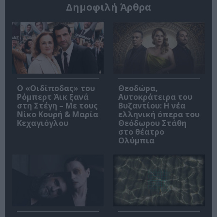
Δημοφιλή Άρθρα
O «Οιδίποδας» του
Θεοδώρα,
Ρόμπερτ Άικ ξανά
Αυτοκράτειρα του
στη Στέγη – Με τους
Βυζαντίου: Η νέα
Νίκο Κουρή & Μαρία
ελληνική όπερα του
Κεχαγιόγλου
Θεόδωρου Στάθη
στο θέατρο
Ολύμπια