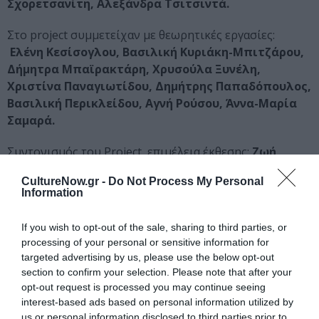
Σχορετσανίτη, Αλεξάνδρα Τσιτσιντά.
Στο project συμμετείχαν με θεωρητικές εργασίες:
Ελένη Κεσίσογλου, Βασιλική Κυριάκη-Μπιτζάρου,
Δήμητρα Μπαϊρακτάρη, Χρυσούλα Ξυνέλη,
Χριστίνα Παναγιωτίδου, Δημήτρης Παπαδόπουλος,
Βασιλική Περικλείδου, Αγνή Ρούσου, Άννα-Μαρία
Σαμαρά.
Συντονισμός του Project, επιμέλεια έκθεσης:
Ζωή
Γοδόση,
Επίκουρη Καθηγήτρια και Δήμητρα Σιατερλή,
CultureNow.gr -
Do Not Process My Personal
Ειδική Επιστήμων, Τμήμα Εικαστικών και
Information
Εφαρμοσμένων Τεχνών – Σχολή Καλών Τεχνών –
Πανεπιστήμιο Δυτικής Μακεδονίας.
If you wish to opt-out of the sale, sharing to third parties, or
processing of your personal or sensitive information for
targeted advertising by us, please use the below opt-out
Ταυτότητα
section to confirm your selection. Please note that after your
opt-out request is processed you may continue seeing
Τοποθεσία:
Βιβλιοπωλείο του ΜΙΕΤ – Τσιμισκή 11,
interest-based ads based on personal information utilized by
Θεσσαλονίκη
Ημερομηνία:
Εγκαίνια: Πέμπτη 11 Δεκεμβρίου
us or personal information disclosed to third parties prior to