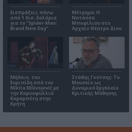
Εισπράξεις πάνω
Μέτρημα: Η
από 1 δισ. δολάρια
Νατάσσα
για το “Spider-Man:
Μποφίλιου στο
Brand New Day”
Αρχαίο Θέατρο Δίου
Μήδεια, του
Στάθης Γκότσης: Το
Ευριπίδη από τον
Μουσείο ως
Nikita Milivojević με
Δυναμικό Εργαλείο
την Καρυοφυλλιά
Κριτικής Μάθησης
Καραμπέτη στην
Κρήτη