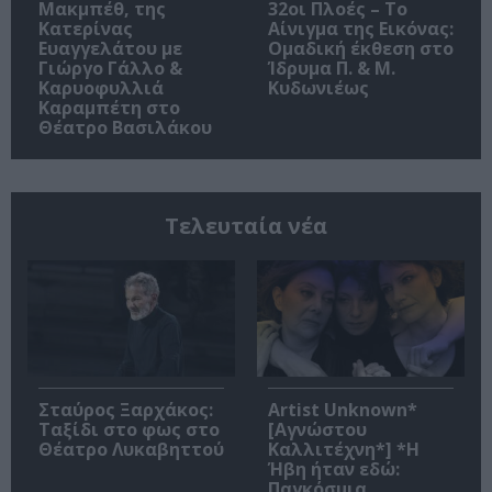
Μακμπέθ, της
32οι Πλοές – Το
Κατερίνας
Αίνιγμα της Εικόνας:
Ευαγγελάτου με
Ομαδική έκθεση στο
Γιώργο Γάλλο &
Ίδρυμα Π. & Μ.
Καρυοφυλλιά
Κυδωνιέως
Καραμπέτη στο
Θέατρο Βασιλάκου
Τελευταία νέα
Σταύρος Ξαρχάκος:
Artist Unknown*
Ταξίδι στο φως στο
[Αγνώστου
Θέατρο Λυκαβηττού
Καλλιτέχνη*] *Η
Ήβη ήταν εδώ:
Παγκόσμια