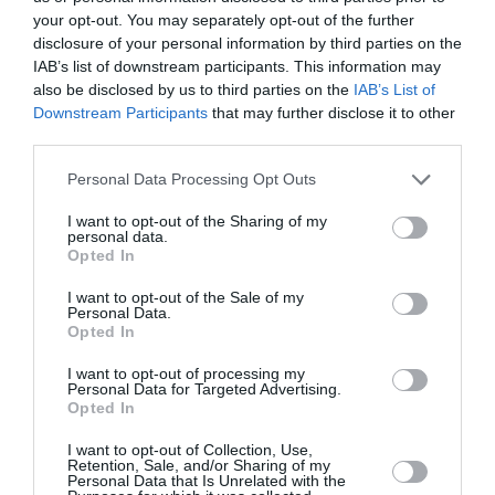
2014 στις 20:00 Διάρκεια: Πέμπτη 11 Δεκεμβρίου έως
your opt-out. You may separately opt-out of the further
Σάββατο 10 Ιανουαρίου 2014Ωράριο λειτουργίας: Δευτέρα,
disclosure of your personal information by third parties on the
Τετάρτη, Σάββατο 10:00-15:00 Τρίτη, Πέμπτη, Παρασκευή
IAB’s list of downstream participants. This information may
10:00-21:00
Είσοδος ελεύθερη
Πληροφορίες:
Τηλ.: 2310
also be disclosed by us to third parties on the
IAB’s List of
288.036
www.miettsimiski11.blogspot.com
Downstream Participants
that may further disclose it to other
third parties.
Personal Data Processing Opt Outs
Ακολουθήστε το Culturenow.gr στο
Google News
και
μάθετε πρώτοι όλες τις ειδήσεις
I want to opt-out of the Sharing of my
personal data.
Opted In
Δείτε όλα τα
τελευταία νέα
για την Τέχνη και τον
Πολιτισμό στο
Culturenow.gr
I want to opt-out of the Sale of my
Personal Data.
Opted In
Νέοι Διαγωνισμοί
❯
I want to opt-out of processing my
Personal Data for Targeted Advertising.
Tags
Opted In
ΜΟΡΦΩΤΙΚΟ ΙΔΡΥΜΑ ΕΘΝΙΚΗΣ ΤΡΑΠΕΖΗΣ
I want to opt-out of Collection, Use,
Retention, Sale, and/or Sharing of my
Personal Data that Is Unrelated with the