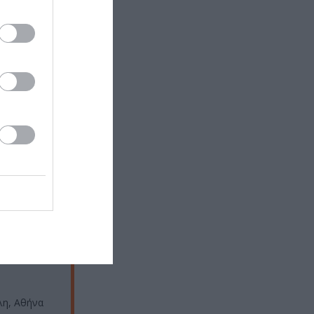
 ΙΙ – Σκέρτσο
 εισιτηρίων.
λη, Αθήνα