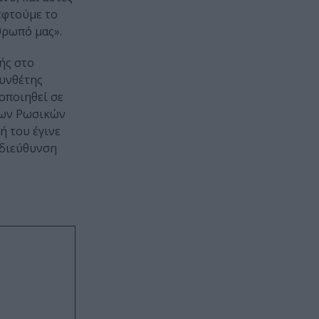
εφτούμε το
θρωπό μας».
ής στο
συνθέτης
οποιηθεί σε
των Ρωσικών
ή του έγινε
 διεύθυνση