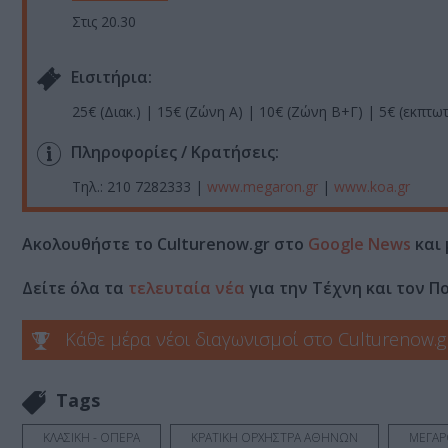
Στις 20.30
Eισιτήρια:
25€ (Διακ.) | 15€ (Ζώνη Α) | 10€ (Ζώνη Β+Γ) | 5€ (εκπτωτ
Πληροφορίες / Κρατήσεις:
Τηλ.: 210 7282333 |
www.megaron.gr
|
www.koa.gr
Ακολουθήστε το Culturenow.gr στο
Google News
και 
Δείτε όλα τα
τελευταία νέα
για την Τέχνη και τον Π
Κάθε μέρα νέοι διαγωνισμοί στο Culturenow.g
Tags
ΚΛΑΣΙΚΗ - ΟΠΕΡΑ
ΚΡΑΤΙΚΗ ΟΡΧΗΣΤΡΑ ΑΘΗΝΩΝ
ΜΕΓΑΡ