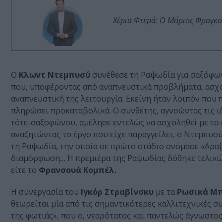
Χέρια Φτερά: Ο Μάριος Φραγκο
Ο
Κλωντ Ντεμπυσύ
συνέθεσε τη Ραψωδία για σαξόφω
που, υποφέροντας από αναπνευστικά προβλήματα, ασχο
αναπνευστική της λειτουργία. Εκείνη ήταν λοιπόν που 
πληρώσει προκαταβολικά. Ο συνθέτης, αγνοώντας τις ι
τότε-σαξοφώνου, αμέλησε εντελώς να ασχοληθεί με το
αναζητώντας το έργο που είχε παραγγείλει, ο Ντεμπυσ
τη Ραψωδία, την οποία σε πρώτο στάδιο ονόμασε «Αραβ
διαμόρφωση… Η πρεμιέρα της Ραψωδίας δόθηκε τελικώς 
είτε το
Φρανσουά Κομπέλ.
Η συνεργασία του
Ιγκόρ Στραβίνσκυ
με τα
Ρωσικά Μπ
θεωρείται μία από τις σημαντικότερες καλλιτεχνικές σ
της φωτιάς», που ο, νεαρότατος και παντελώς άγνωστο