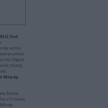
ς
Ελίζ Χωλ
ν
ντας να τον
χιστα γνωστού
ως στο Παρίσι
γικής πίεσης
 υπό
ί Μαγιέρ
,
και δίκαια
έτο «Το πουλί
909 και