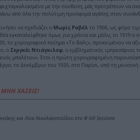
σφιχταγκαλιασμένο με την σύνθεση, μάς προτρέπουν να σκ
ι πάνω από όλα την πολύτιμη προσφορά αγάπης στον συνάν
κινήσει να σχεδιάζει ο
Μωρίς Ραβέλ
το 1906, ως φόρο τιμ
 ιδέα εγκαταλείφθηκε όμως για χρόνια και μόλις το 1919 ο 
20, το χορογραφικό ποίημα «Το Βαλς», προκειμένου να αξι
ο, ο
Σεργκέι Ντιάγκιλεφ
, ο εμβληματικός ιμπρεσάριος 
ενός μπαλέτου». Έτσι η πρώτη χορογραφημένη παρουσίασ
έργο, το Δεκέμβριο του 1920, στο Παρίσι, υπό τη μουσική
ΜΗΝ ΧΑΣΕΙΣ!
κάκης και Λίνα Νικολακοπούλου στο Φ hill Sessions