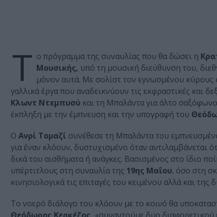
Τ
ο πρόγραμμα της συναυλίας που θα δώσει η
Κρα
Μουσικής,
υπό τη μουσική διεύθυνση του, διε
μόνον αυτά. Με σολίστ τον εγνωσμένου κύρους
γαλλικά έργα που αναδεικνύουν τις εκφραστικές και δ
Κλωντ Ντεμπυσύ
και τη Μπαλάντα για άλτο σαξόφων
έκπληξη με την έμπνευση και την υπογραφή του
Θεόδω
Ο
Ανρί Τομαζί
συνέθεσε τη Μπαλάντα του εμπνευσμένο
για έναν κλόουν, δυστυχισμένο όταν αντιλαμβάνεται ότ
δικά του αισθήματα ή ανάγκες. Βασισμένος στο ίδιο πο
υπέρτιτλους στη συναυλία της
19ης
Μαΐου
, όσο στη σ
κινησιολογικά τις επιταγές του κειμένου αλλά και της 
Το νοερό διάλογο του κλόουν με το κοινό θα υποκαταστ
Θεόδωρος Κερκέζος,
«συναντούμε δυο διαφορετικού εί