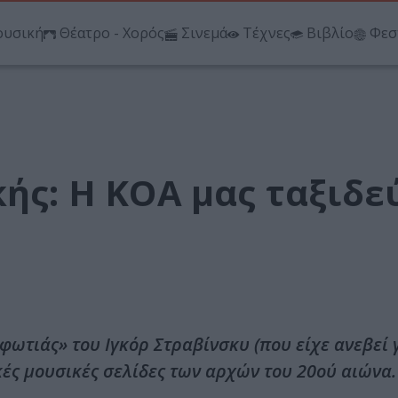
υσική
Θέατρο - Χορός
Σινεμά
Τέχνες
Βιβλίο
Φεσ
κής: Η ΚΟΑ μας ταξιδε
 φωτιάς» του Ιγκόρ Στραβίνσκυ (που είχε ανεβεί
ικές μουσικές σελίδες των αρχών του 20ού αιώνα.