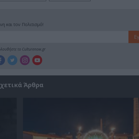
νη και τον Πολιτισμό!
λουθήστε το Culturenow.gr
χετικά Άρθρα