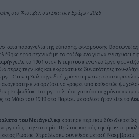
ύλης στο Φεστιβάλ στη Σκιά των Βράχων 2026
νο κατά παραγγελία της εύπορης, φιλόμουσης Βοστωνέζα
λήθηκε ερασιτεχνικά με το σαξόφωνο για να ενισχύσει τη
παρήγγειλε το 1901 στον
Ντεμπυσύ
ένα νέο έργο φροντίζο
διαίτερες τεχνικές και εκφραστικές δυνατότητες του-ελά
 έργο. Οταν η Χωλ πήγε δυό χρόνια αργότερα αυτοπροσώπ
ύ αναγκάστηκε να αρχίσει να γράφει υπό καθεστώς ψυχολο
ική Ραψωδία». Το έργο τελούσε για κάποια χρόνια ακόμα
το Μάιο του 1919 στο Παρίσι, με σολίστ ήταν είτε το
Λου
αλέτα του Ντιάγκιλεφ
κράτησε περίπου δύο δεκαετίες 
υνεργασίες στην ιστορία. Πρώτος καρπός της ήταν το μπαλ
ς εκτός Ρωσίας, Στραβίνσκυ συνέθεσε μεταξύ Νοεμβρίου 1