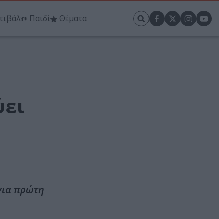
τιβάλ
Παιδί
Θέματα
ύει
 για πρώτη