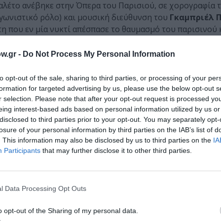
παλέτο ανέβηκε στην Όπερα του Παρισιού, σε χορογραφία 
ωνιστικό ρόλο) και μουσική διεύθυνση του
Γκαμπριέλ Π
τη που εν μία νυκτί απέσπασε το θαυμασμό του παρισινού 
σύ και Ραβέλ.
w.gr -
Do Not Process My Personal Information
υμφωνικές σουίτες (το 1911, το 1919 και το 1945 αντίστοι
ικρότερο ορχηστρικό σύνολο και χρησιμοποιεί ένα μεγάλο 
to opt-out of the sale, sharing to third parties, or processing of your per
τικά την εξέλιξη της πλοκής στο μπαλέτο.
formation for targeted advertising by us, please use the below opt-out s
r selection. Please note that after your opt-out request is processed y
eing interest-based ads based on personal information utilized by us or
disclosed to third parties prior to your opt-out. You may separately opt-
losure of your personal information by third parties on the IAB’s list of
. This information may also be disclosed by us to third parties on the
IA
Participants
that may further disclose it to other third parties.
l Data Processing Opt Outs
o opt-out of the Sharing of my personal data.