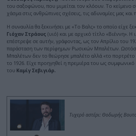
του σαξοφώνου, που μιμείται τον κλόουν. Το κείμενο 
χάσμα στις ανθρώπινες σχέσεις, τις αδυναμίες μας κα
Η συναυλία θα ξεκινήσει με «Το Βαλς» το οποίο είχε ξε
Γιόχαν Στράους
(υιό) και με αρχικό τίτλο «Βιέννη». Η
επέστρεψε σε αυτήν, γράφοντας, ως τον Απρίλιο του 19
παράσταση των περίφημων Ρωσικών Μπαλέτων. Ωστόσ
Μπαλέτων δεν το θεώρησε μπαλέτο αλλά «το πορτρέτο 
το 1926. Είχε προηγηθεί η πρεμιέρα του ως συμφωνικό 
του
Καμίγ Σεβιγιάρ.
Τυχερό αστέρι: Θοδωρής Βουτσι