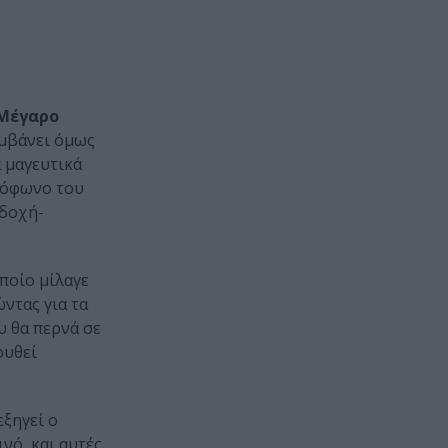
Μέγαρο
μβάνει όμως
 μαγευτικά
αξόφωνο του
κδοχή-
οποίο μίλαγε
ντας για τα
υ θα περνά σε
ουθεί
εξηγεί ο
νό, και αυτές