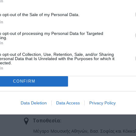
In
o opt-out of the Sale of my Personal Data.
In
to opt-out of processing my Personal Data for Targeted
ing.
In
ς – Παραλλαγές – Παντομίμα Ι – Pas des deux – Παντομίμα
ατανικός χορός – Νανούρισμα – Τελικός ύμνος
o opt-out of Collection, Use, Retention, Sale, and/or Sharing
ersonal Data that Is Unrelated with the Purposes for which it
lected.
In
CONFIRM
ωγική ομιλία από το
Χαράλαμπο Γωγιό
για τους κατόχους
Data Deletion
Data Access
Privacy Policy
Τοποθεσία:
Μέγαρο Μουσικής Αθηνών, Βασ. Σοφίας και Κόκκα