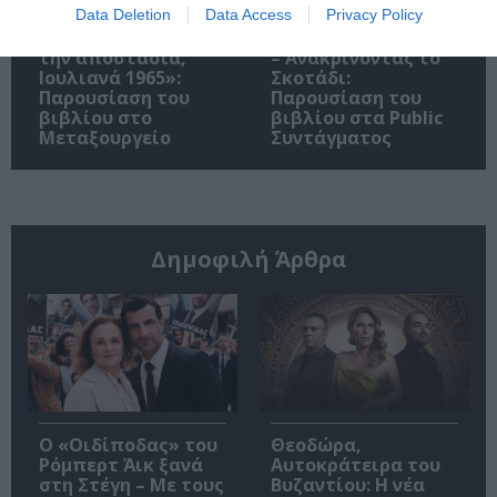
Data Deletion
Data Access
Privacy Policy
«Παρεμποδίζοντας
Σπύρος Κακατσάκης
την αποστασία,
– Ανακρίνοντας το
Ιουλιανά 1965»:
Σκοτάδι:
Παρουσίαση του
Παρουσίαση του
βιβλίου στο
βιβλίου στα Public
Μεταξουργείο
Συντάγματος
Δημοφιλή Άρθρα
O «Οιδίποδας» του
Θεοδώρα,
Ρόμπερτ Άικ ξανά
Αυτοκράτειρα του
στη Στέγη – Με τους
Βυζαντίου: Η νέα