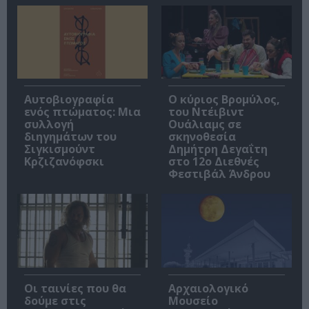
Αυτοβιογραφία
O κύριος Βρομύλος,
ενός πτώματος: Μια
του Ντέιβιντ
συλλογή
Ουάλιαμς σε
διηγημάτων του
σκηνοθεσία
Σιγκισμούντ
Δημήτρη Δεγαΐτη
Κρζιζανόφσκι
στο 12ο Διεθνές
Φεστιβάλ Άνδρου
Οι ταινίες που θα
Αρχαιολογικό
δούμε στις
Μουσείο