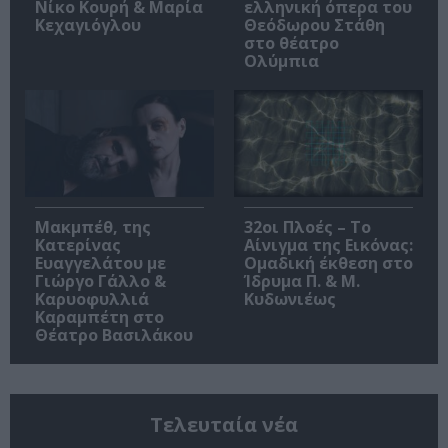
Νίκο Κουρή & Μαρία
ελληνική όπερα του
Κεχαγιόγλου
Θεόδωρου Στάθη
στο θέατρο
Ολύμπια
Μακμπέθ, της
32οι Πλοές – Το
Κατερίνας
Αίνιγμα της Εικόνας:
Ευαγγελάτου με
Ομαδική έκθεση στο
Γιώργο Γάλλο &
Ίδρυμα Π. & Μ.
Καρυοφυλλιά
Κυδωνιέως
Καραμπέτη στο
Θέατρο Βασιλάκου
Τελευταία νέα