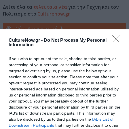
Δείτε όλα τα
τελευταία νέα
για την Τέχνη και τον
Πολιτισμό στο
Culturenow.gr
Νέοι Διαγωνισμοί
❯
CultureNow.gr -
Do Not Process My Personal
Tags
Information
ΒΙΟΓΡΑΦΙΕΣ
ΕΚΔΟΣΕΙΣ ΜΕΤΑΙΧΜΙΟ
If you wish to opt-out of the sale, sharing to third parties, or
processing of your personal or sensitive information for
Newsletter
targeted advertising by us, please use the below opt-out
section to confirm your selection. Please note that after your
Κάθε βδομάδα στο e-mail σας τα τελευταία νέα για
opt-out request is processed you may continue seeing
την Τέχνη και τον Πολιτισμό!
interest-based ads based on personal information utilized by
us or personal information disclosed to third parties prior to
your opt-out. You may separately opt-out of the further
disclosure of your personal information by third parties on the
IAB’s list of downstream participants. This information may
also be disclosed by us to third parties on the
IAB’s List of
Ακολουθήστε το Culturenow.gr
Downstream Participants
that may further disclose it to other