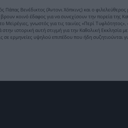
ός Πάπας Βενέδικτος (Άντονι Χόπκινς) και ο φιλελεύθερος
 βρουν κοινό έδαφος για να συνεχίσουν την πορεία της Κ
 Μεϊρέγιες, γνωστός για τις ταινίες «Περί Τυφλότητος»,
 στην ιστορική αυτή στιγμή για την Καθολική Εκκλησία με
ς σε ερμηνείες υψηλού επιπέδου που ήδη συζητιούνται γι