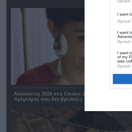
Opted 
I want t
Opted 
I want 
Advertis
Opted 
I want t
of my P
was col
Opted 
Αύγουστος 2026 στο Cinobo: Δυνατές σειρές και
πρεμιέρες που δεν βρίσκεις πουθενά αλλού!