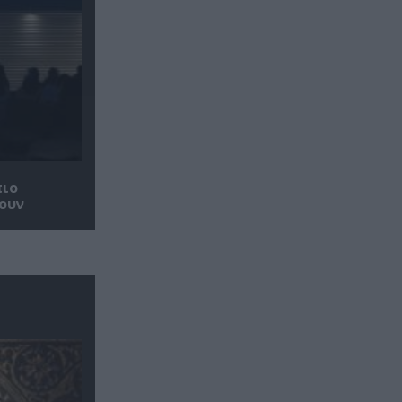
πιο
ουν