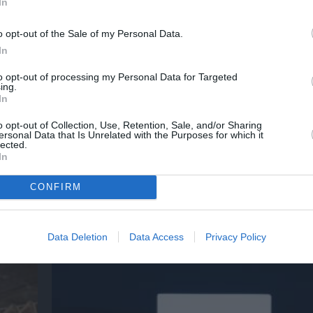
In
o opt-out of the Sale of my Personal Data.
In
to opt-out of processing my Personal Data for Targeted
ing.
In
o opt-out of Collection, Use, Retention, Sale, and/or Sharing
ersonal Data that Is Unrelated with the Purposes for which it
lected.
In
CONFIRM
Ο Γούντι Χάρελσον θα τιμηθεί με το βραβεί
του Σαράγεβο» στο 32ο Φεστιβάλ Κινηματ
Data Deletion
Data Access
Privacy Policy