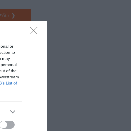
 εδώ!
❯
sonal or
ection to
ou may
 personal
out of the
 downstream
B’s List of