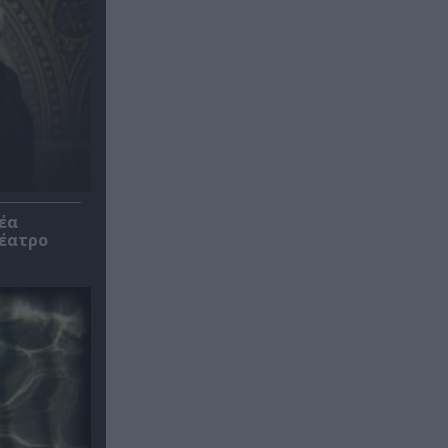
έα
θέατρο