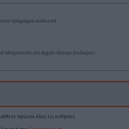
φετινό πρόγραμμα αναλυτικά
ωμά Μοσχόπουλο στο Αρχαίο Θέατρο Επιδαύρου
n
μάθετε πρώτοι όλες τις ειδήσεις
ολιτισμό στο
Culturenow.gr