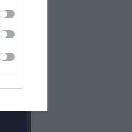
ο «Καρδιά
ογράφου