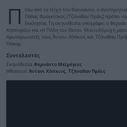
Π
ίσω από τα τείχη του Βατικανού, ο συντηρητικ
Πάπας Φραγκίσκος (Τζόναθαν Πράις) πρέπει να
Εκκλησίας.Τη σκηνοθεσία υπογράφει ο Φερνάντο
Κηπουρός» και «Η Πόλη του Θεού». Μια ενδόμυχη ματιά
πρωταγωνιστές τους Άντονι Χόπκινς και Τζόναθαν Πράι
Όσκαρ.
Συντελεστές
Σκηνοθεσία:
Φερνάντο Μεϊρέγιες
Ηθοποιοί:
Άντονι Χόπκινς, Τζόναθαν Πράις