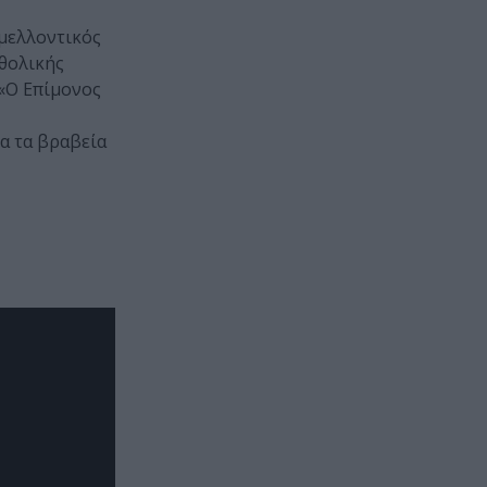
 μελλοντικός
αθολικής
 «Ο Επίμονος
α τα βραβεία