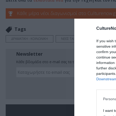
Κάθε μέρα νέοι διαγωνισμοί στο Culturenow.g
Tags
CultureNo
ΔΡΑΜΑΤΙΚΗ - ΚΟΙΝΩΝΙΚΗ
ΝΕΕΣ ΤΑΙΝΙΕΣ - ΤΑΙΝΙΕΣ ΤΗΣ ΕΒΔΟΜΑ
If you wish 
sensitive in
confirm you
Newsletter
continue se
Κάθε βδομάδα στο e-mail σας τα τελευταία νέα για την Τέχ
information 
further disc
participants
Downstream 
Ακο
Persona
I want t
Σ