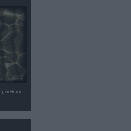
κή έκθεση