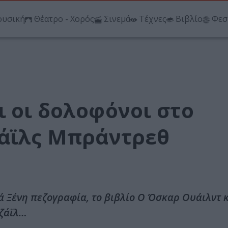
υσική
Θέατρο - Χορός
Σινεμά
Τέχνες
Βιβλίο
Φεσ
ι οι δολοφόνοι στο
ζάϊλς Μπράντρεθ
ά Ξένη πεζογραφία, το βιβλίο Ο Όσκαρ Oυάιλντ κ
Τζάϊλ…