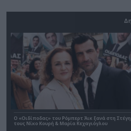
Δ
O «Οιδίποδας» του Ρόμπερτ Άικ ξανά στη Στέγη
τους Νίκο Κουρή & Μαρία Κεχαγιόγλου