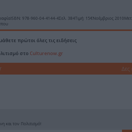
ραφίαISBN: 978-960-04-4144-4Σελ. 384Τιμή: 15€Νοέμβριος 2010Με
ππου
μάθετε πρώτοι όλες τις ειδήσεις
ολιτισμό στο
Culturenow.gr
r
Δες
νη και τον Πολιτισμό!