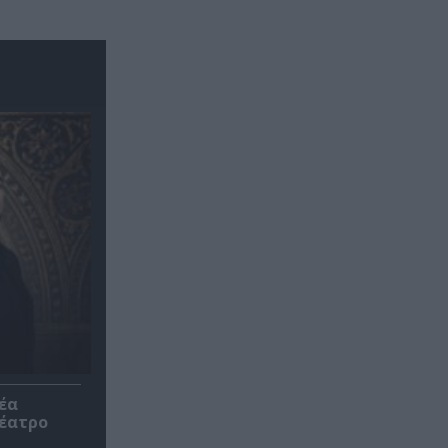
έα
θέατρο