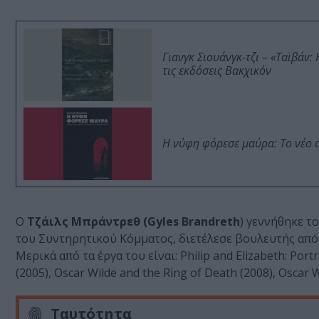
Γιανγκ Σιουάνγκ-τζι – «Ταϊβάν
τις εκδόσεις Βακχικόν
Η νύφη φόρεσε μαύρα: Το νέο 
Ο
Τζάιλς Μπράντρεθ (Gyles Brandreth
) γεννήθηκε τ
του Συντηρητικού Κόμματος, διετέλεσε βουλευτής από 
Μερικά από τα έργα του είναι: Philip and Elizabeth: Portra
(2005), Oscar Wilde and the Ring of Death (2008), Oscar 
Ταυτότητα