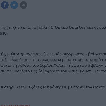
Ξένη πεζογραφία, το βιβλίο
Ο Όσκαρ Oυάιλντ και οι δο
ρεθ.
τής, μυθιστοριογράφος, θεατρικός συγγραφέας – βρίσκεται
’ ένα δωμάτιο υπό το φως των κεριών, σε κάποιον από τ
ώντας τη μέθοδο του Σέρλοκ Χολμς – ήρωα των βιβλίων 
άσει το μυστήριο της δολοφονίας του Μπίλι Γουντ… και τ
 μυστηρίων του
Τζάιλς Μπράντρεθ
, με ήρωες τον Όσκαρ