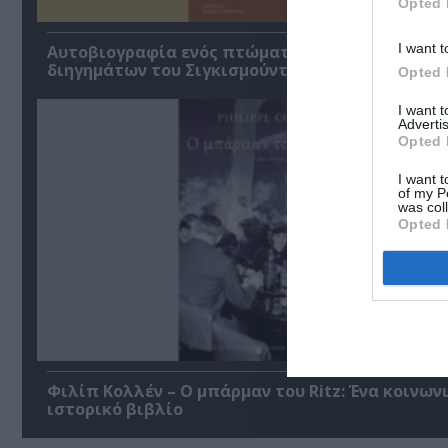
Opted 
I want t
Αυτοβιογραφία ενός πτώματος: Μια συλλογή
διηγημάτων του Σιγκισμούντ Κρζιζανόφσκι
Opted 
I want 
Advertis
Opted 
I want t
of my P
was col
Opted 
Φιλίπ Κολλέν – Ο μπάρμαν του Ritz: Ένα κοινων
ιστορικό βιβλίο