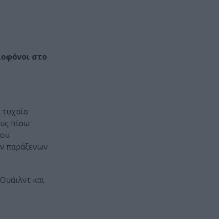
λοφόνοι στο
 τυχαία
ους πίσω
του
ων παράξενων
 Ουάιλντ και