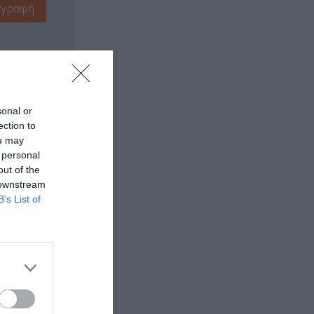
sonal or
ection to
ou may
 personal
out of the
 downstream
B’s List of