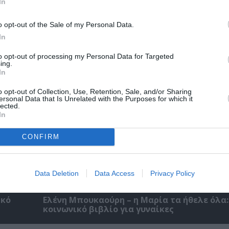
In
o opt-out of the Sale of my Personal Data.
Αντόνιο Πόρτσια – Φωνές: Ένα βιβλίο ως ε
διάλογος
In
to opt-out of processing my Personal Data for Targeted
ing.
In
o opt-out of Collection, Use, Retention, Sale, and/or Sharing
ersonal Data that Is Unrelated with the Purposes for which it
lected.
In
CONFIRM
Data Deletion
Data Access
Privacy Policy
ικό
Ελένη Μπουκαούρη – η Μαρία τα ήθελε όλα:
κοινωνικό βιβλίο για γυναίκες