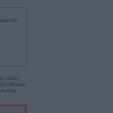
οφορεί από
BBC. Μέλος
Τζον Μέιτζορ.
ove Affair