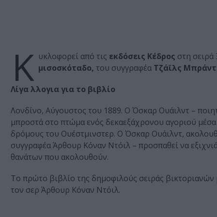
Κ
υκλοφορεί από τις
εκδόσεις Κέδρος
στη σειρά 
μισοσκόταδο,
του συγγραφέα
Τζάϊλς Μπράντ
Λίγα λλογια για το βιβλίο
Λονδίνο, Αύγουστος του 1889. Ο Όσκαρ Ουάιλντ – ποιη
μπροστά στο πτώμα ενός δεκαεξάχρονου αγοριού μέσα σ
δρόμους του Ουέστμινστερ. Ο Όσκαρ Ουάιλντ, ακολουθ
συγγραφέα Άρθουρ Κόναν Ντόιλ – προσπαθεί να εξιχνι
θανάτων που ακολουθούν.
Το πρώτο βιβλίο της δημοφιλούς σειράς βικτοριανών
τον σερ Άρθουρ Κόναν Ντόιλ.