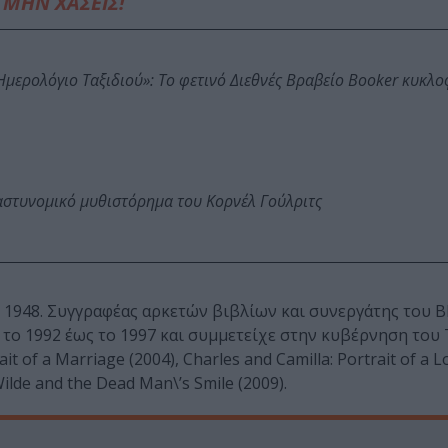
ΜΗΝ ΧΑΣΕΙΣ!
: Ημερολόγιο Ταξιδιού»: Το φετινό Διεθνές Βραβείο Booker κυκλ
αστυνομικό μυθιστόρημα του Κορνέλ Γούλριτς
ο 1948. Συγγραφέας αρκετών βιβλίων και συνεργάτης του 
το 1992 έως το 1997 και συμμετείχε στην κυβέρνηση του 
it of a Marriage (2004), Charles and Camilla: Portrait of a L
Wilde and the Dead Man\’s Smile (2009).