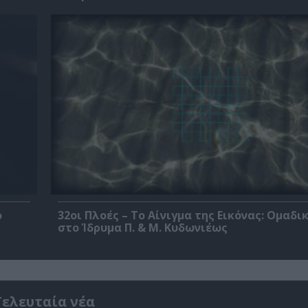
ο
32οι Πλοές – Το Αίνιγμα της Εικόνας: Ομαδι
στο Ίδρυμα Π. & Μ. Κυδωνιέως
Τελευταία νέα