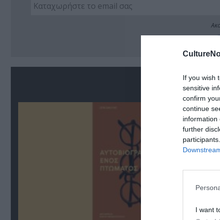
Ακο
CultureNo
If you wish 
Σ
sensitive in
confirm you
continue se
information 
further disc
participants
Downstream 
Persona
I want t