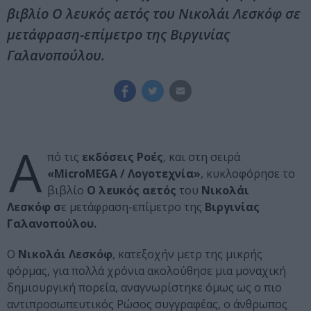
βιβλίο Ο λευκός αετός του Νικολάι Λεσκόφ σε
μετάφραση-επίμετρο της Βιργινίας
Γαλανοπούλου.
Α
πό τις
εκδόσεις Ροές
, και στη σειρά
«MicroMEGA / Λογοτεχνία»
, κυκλοφόρησε το
βιβλίο
Ο λευκός αετός
του
Νικολάι
Λεσκόφ σ
ε μετάφραση-επίμετρο της
Βιργινίας
Γαλανοπούλου.
Ο
Νικολάι Λεσκόφ
, κατεξοχήν μετρ της μικρής
φόρμας, για πολλά χρόνια ακολούθησε μια μοναχική
δημιουργική πορεία, αναγνωρίστηκε όμως ως ο πιο
αντιπροσωπευτικός Ρώσος συγγραφέας, ο άνθρωπος