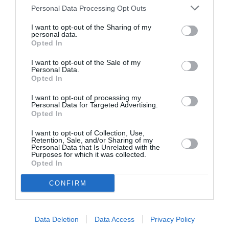
Personal Data Processing Opt Outs
I want to opt-out of the Sharing of my
personal data.
Opted In
I want to opt-out of the Sale of my
Personal Data.
Η μακρά λίστα με
Έκθεση Βιβλίου
Opted In
τις υποψηφιότητες
2026 στο Ναύπλιο
για το Βραβείο
I want to opt-out of processing my
Booker 2026
Personal Data for Targeted Advertising.
Opted In
I want to opt-out of Collection, Use,
Retention, Sale, and/or Sharing of my
Personal Data that Is Unrelated with the
Purposes for which it was collected.
Opted In
CONFIRM
«Παρεμποδίζοντας
Σπύρος Κακατσάκης
την αποστασία,
– Ανακρίνοντας το
Ιουλιανά 1965»:
Σκοτάδι:
Παρουσίαση του
Παρουσίαση του
Data Deletion
Data Access
Privacy Policy
βιβλίου στο
βιβλίου στα Public