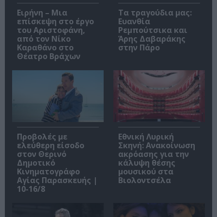
Ειρήνη – Μια
Τα τραγούδια μας:
επίσκεψη στο έργο
Ευανθία
του Αριστοφάνη,
Ρεμπούτσικα και
από τον Νίκο
Άρης Δαβαράκης
Καραθάνο στο
στην Πάρο
Θέατρο Βράχων
Προβολές με
Εθνική Λυρική
ελεύθερη είσοδο
Σκηνή: Ανακοίνωση
στον Θερινό
ακρόασης για την
Δημοτικό
κάλυψη θέσης
Κινηματογράφο
μουσικού στα
Αγίας Παρασκευής |
Βιολοντσέλα
10-16/8