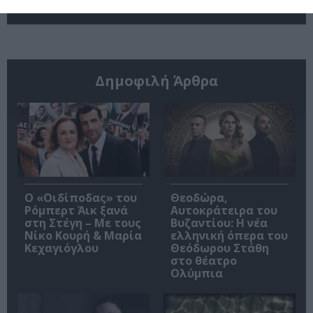
Μεταξουργείο
Συντάγματος
Δημοφιλή Άρθρα
O «Οιδίποδας» του
Θεοδώρα,
Ρόμπερτ Άικ ξανά
Αυτοκράτειρα του
στη Στέγη – Με τους
Βυζαντίου: Η νέα
Νίκο Κουρή & Μαρία
ελληνική όπερα του
Κεχαγιόγλου
Θεόδωρου Στάθη
στο θέατρο
Ολύμπια