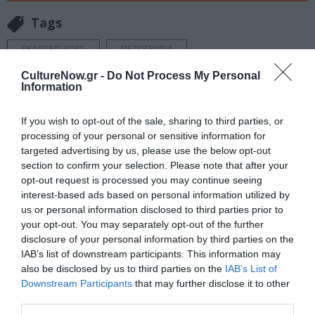
Tags
ΕΚΔΟΣΕΙΣ ΡΟΕΣ
ΠΕΖΟΓΡΑΦΙΑ
CultureNow.gr -
Do Not Process My Personal
Information
Newsletter
Κάθε βδομάδα στο e-mail σας τα τελευταία νέα για
If you wish to opt-out of the sale, sharing to third parties, or
την Τέχνη και τον Πολιτισμό!
processing of your personal or sensitive information for
targeted advertising by us, please use the below opt-out
section to confirm your selection. Please note that after your
opt-out request is processed you may continue seeing
interest-based ads based on personal information utilized by
us or personal information disclosed to third parties prior to
Ακολουθήστε το Culturenow.gr
your opt-out. You may separately opt-out of the further
disclosure of your personal information by third parties on the
IAB’s list of downstream participants. This information may
also be disclosed by us to third parties on the
IAB’s List of
Downstream Participants
that may further disclose it to other
Σχετικά Άρθρα
third parties.