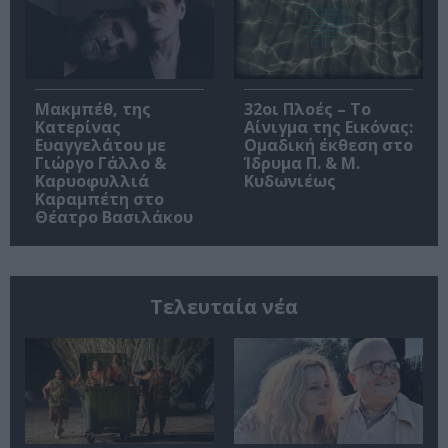
Μακμπέθ, της
32οι Πλοές – Το
Κατερίνας
Αίνιγμα της Εικόνας:
Ευαγγελάτου με
Ομαδική έκθεση στο
Γιώργο Γάλλο &
Ίδρυμα Π. & Μ.
Καρυοφυλλιά
Κυδωνιέως
Καραμπέτη στο
Θέατρο Βασιλάκου
Τελευταία νέα