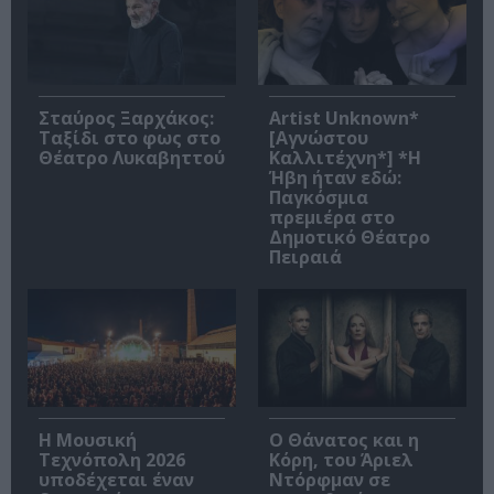
Σταύρος Ξαρχάκος:
Artist Unknown*
Ταξίδι στο φως στο
[Αγνώστου
Θέατρο Λυκαβηττού
Καλλιτέχνη*] *Η
Ήβη ήταν εδώ:
Παγκόσμια
πρεμιέρα στο
Δημοτικό Θέατρο
Πειραιά
Η Μουσική
Ο Θάνατος και η
Τεχνόπολη 2026
Κόρη, του Άριελ
υποδέχεται έναν
Ντόρφμαν σε