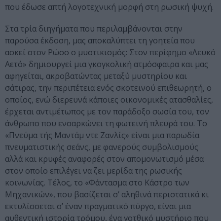
που έδωσε απτή λογοτεχνική μορφή στη ρωσική ψυχή.
Στα τρία διηγήματα που περιλαμβάνονται στην
παρούσα έκδοση, μας αποκαλύπτει τη γοητεία που
ασκεί στον Ρώσο ο μυστικισμός: Στον περίφημο «Λευκό
Αετό» δημιουργεί μια γκογκολική ατμόσφαιρα και μας
αφηγείται, ακροβατώντας μεταξύ μυστηρίου και
σάτιρας, την περιπέτεια ενός σκοτεινού επιθεωρητή, ο
οποίος, ενώ διερευνά κάποιες οικονομικές ατασθαλίες,
έρχεται αντιμέτωπος με τον παράδοξο σωσία του, τον
άνθρωπο που ενσαρκώνει τη φωτεινή πλευρά του. Το
«Πνεύμα τής Μαντάμ ντε Ζανλίς» είναι μια παρωδία
πνευματιστικής σεάνς, με φανερούς συμβολισμούς
αλλά και κρυφές αναφορές στον απομονωτισμό μέσα
στον οποίο επιλέγει να ζει μερίδα της ρωσικής
κοινωνίας. Τέλος, το «Φάντασμα στο Κάστρο των
Μηχανικών», που βασίζεται σ’ αληθινά περιστατικά κι
εκτυλίσσεται σ’ έναν πραγματικό πύργο, είναι μια
αυθεντική ιστορία τρόμου, ένα γοτθικό μυστήριο που