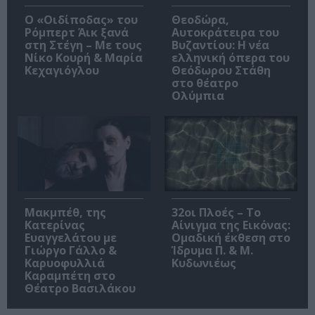
O «Οιδίποδας» του
Θεοδώρα,
Ρόμπερτ Άικ ξανά
Αυτοκράτειρα του
στη Στέγη – Με τους
Βυζαντίου: Η νέα
Νίκο Κουρή & Μαρία
ελληνική όπερα του
Κεχαγιόγλου
Θεόδωρου Στάθη
στο θέατρο
Ολύμπια
Μακμπέθ, της
32οι Πλοές – Το
Κατερίνας
Αίνιγμα της Εικόνας:
Ευαγγελάτου με
Ομαδική έκθεση στο
Γιώργο Γάλλο &
Ίδρυμα Π. & Μ.
Καρυοφυλλιά
Κυδωνιέως
Καραμπέτη στο
Θέατρο Βασιλάκου