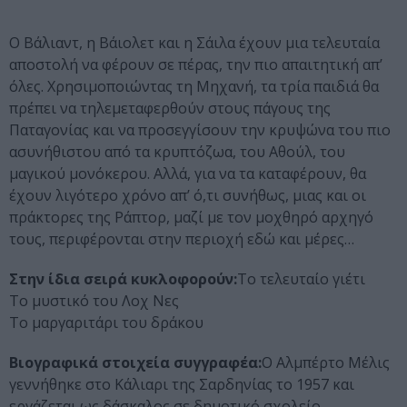
Ο Βάλιαντ, η Βάιολετ και η Σάιλα έχουν μια τελευταία
αποστολή να φέρουν σε πέρας, την πιο απαιτητική απ’
όλες. Χρησιμοποιώντας τη Μηχανή, τα τρία παιδιά θα
πρέπει να τηλεμεταφερθούν στους πάγους της
Παταγονίας και να προσεγγίσουν την κρυψώνα του πιο
ασυνήθιστου από τα κρυπτόζωα, του Αθούλ, του
μαγικού μονόκερου. Αλλά, για να τα καταφέρουν, θα
έχουν λιγότερο χρόνο απ’ ό,τι συνήθως, μιας και οι
πράκτορες της Ράπτορ, μαζί με τον μοχθηρό αρχηγό
τους, περιφέρονται στην περιοχή εδώ και μέρες…
Στην ίδια σειρά κυκλοφορούν:
Το τελευταίο γιέτι
Το μυστικό του Λοχ Νες
Το μαργαριτάρι του δράκου
Βιογραφικά στοιχεία συγγραφέα:
Ο Αλμπέρτο Μέλις
γεννήθηκε στο Κάλιαρι της Σαρδηνίας το 1957 και
εργάζεται ως δάσκαλος σε δημοτικό σχολείο,