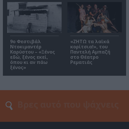
9ο Φεστιβάλ
«ΖΗΤΩ τα λαϊκά
Ντοκιμαντέρ
κορίτσια!», του
Καρύστου – «Ξένος
Παντελή Αμπαζή
εδώ, ξένος εκεί,
στο Θέατρο
όπου κι αν πάω
Ρεματιάς
ξένος»