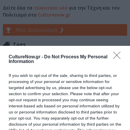
Δείτε όλα τα
τελευταία νέα
για την Τέχνη και τον
Πολιτισμό στο
Culturenow.gr
Νέοι Διαγωνισμοί
❯
Tags
ΕΚΔΟΣΕΙΣ ΜΕΤΑΙΧΜΙΟ
ΠΑΙΔΙΚΟ ΒΙΒΛΙΟ
CultureNow.gr -
Do Not Process My Personal
Information
Newsletter
If you wish to opt-out of the sale, sharing to third parties, or
Κάθε βδομάδα στο e-mail σας τα τελευταία νέα για
processing of your personal or sensitive information for
την Τέχνη και τον Πολιτισμό!
targeted advertising by us, please use the below opt-out
section to confirm your selection. Please note that after your
opt-out request is processed you may continue seeing
interest-based ads based on personal information utilized by
us or personal information disclosed to third parties prior to
your opt-out. You may separately opt-out of the further
disclosure of your personal information by third parties on the
Ακολουθήστε το Culturenow.gr