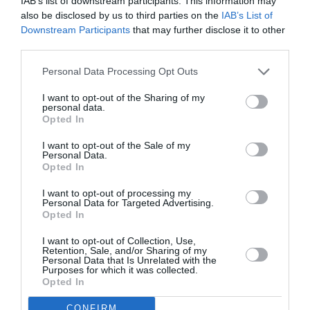
IAB’s list of downstream participants. This information may
also be disclosed by us to third parties on the
IAB’s List of
Downstream Participants
that may further disclose it to other
third parties.
Σχετικά Άρθρα
Personal Data Processing Opt Outs
I want to opt-out of the Sharing of my
personal data.
Opted In
I want to opt-out of the Sale of my
Personal Data.
Opted In
Πολυάννα Το
ΚΠΙΣΝ: Park your
I want to opt-out of processing my
παιχνίδι της χαράς,
Cinema – Αύγουστος
Personal Data for Targeted Advertising.
της Κάρμεν
2026
Opted In
Ρουγγέρη στο 55ο
Φεστιβάλ Ολύμπου
I want to opt-out of Collection, Use,
2026
Retention, Sale, and/or Sharing of my
Personal Data that Is Unrelated with the
Purposes for which it was collected.
Opted In
CONFIRM