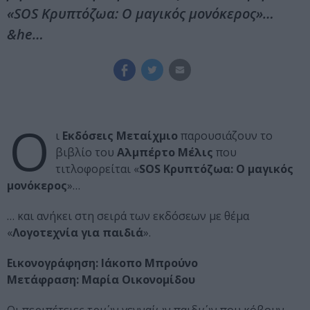
«SOS Κρυπτόζωα: Ο μαγικός μονόκερος»…
&he…
Ο
ι
Εκδόσεις Μεταίχμιο
παρουσιάζουν το
βιβλίο του
Αλμπέρτο Μέλις
που
τιτλοφορείται «
SOS Κρυπτόζωα: Ο μαγικός
μονόκερος
»…
… και ανήκει στη σειρά των εκδόσεων με θέμα
«
Λογοτεχνία για παιδιά
».
Εικονογράφηση: Ιάκοπο Μπρούνο
Μετάφραση: Μαρία Οικονομίδου