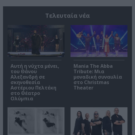
Τελευταία νέα
Αυτή η νύχτα μένει,
Mania The Abba
του Θάνου
Tribute: Μια
Αλεξανδρή σε
μοναδική συναυλία
σκηνοθεσία
στο Christmas
Αστέριου Πελτέκη
Theater
στο Θέατρο
Ολύμπια