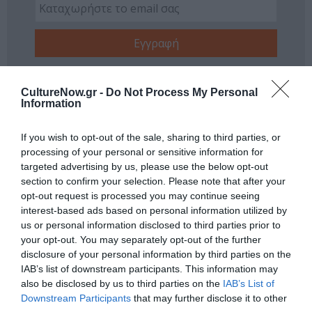
Ακολουθήστε το Culturenow.gr
CultureNow.gr -
Do Not Process My Personal
Information
If you wish to opt-out of the sale, sharing to third parties, or
processing of your personal or sensitive information for
Δημοφιλή Άρθρα
targeted advertising by us, please use the below opt-out
section to confirm your selection. Please note that after your
opt-out request is processed you may continue seeing
interest-based ads based on personal information utilized by
us or personal information disclosed to third parties prior to
your opt-out. You may separately opt-out of the further
disclosure of your personal information by third parties on the
IAB’s list of downstream participants. This information may
O «Οιδίποδας» του
Θεοδώρα,
also be disclosed by us to third parties on the
IAB’s List of
Ρόμπερτ Άικ ξανά
Αυτοκράτειρα του
Downstream Participants
that may further disclose it to other
στη Στέγη – Με τους
Βυζαντίου: Η νέα