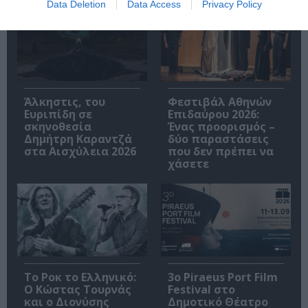
Data Deletion
Data Access
Privacy Policy
Άλκηστις, του
Φεστιβάλ Αθηνών
Ευριπίδη σε
Επιδαύρου 2026:
σκηνοθεσία
Ένας προορισμός –
Δημήτρη Καραντζά
δύο παραστάσεις
στα Αισχύλεια 2026
που δεν πρέπει να
χάσετε
Το Ροκ το Ελληνικό:
3o Piraeus Port Film
Ο Κώστας Τουρνάς
Festival στο
και ο Διονύσης
Δημοτικό Θέατρο