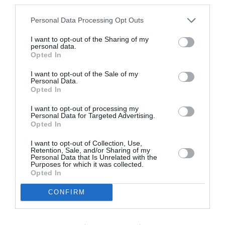
third parties.
Νίκο Κουρή & Μαρία
ελληνική όπερα του
Κεχαγιόγλου
Θεόδωρου Στάθη
Personal Data Processing Opt Outs
στο θέατρο
Ολύμπια
I want to opt-out of the Sharing of my
personal data.
Opted In
I want to opt-out of the Sale of my
Personal Data.
Opted In
I want to opt-out of processing my
Μακμπέθ, της
32οι Πλοές – Το
Personal Data for Targeted Advertising.
Κατερίνας
Αίνιγμα της Εικόνας:
Opted In
Ευαγγελάτου με
Ομαδική έκθεση στο
Γιώργο Γάλλο &
Ίδρυμα Π. & Μ.
I want to opt-out of Collection, Use,
Retention, Sale, and/or Sharing of my
Καρυοφυλλιά
Κυδωνιέως
Personal Data that Is Unrelated with the
Καραμπέτη στο
Purposes for which it was collected.
Θέατρο Βασιλάκου
Opted In
CONFIRM
Τελευταία νέα