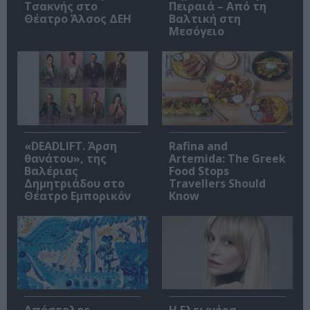
Τσακνής στο
Πειραιά – Από τη
Θέατρο Άλσος ΔΕΗ
Βαλτική στη
Μεσόγειο
«DEADLIFT. Άρση
Rafina and
θανάτου», της
Artemida: The Greek
Βαλέριας
Food Stops
Δημητριάδου στο
Travellers Should
Θέατρο Εμπορικόν
Know
Απόστολος
Η Ελεωνόρα