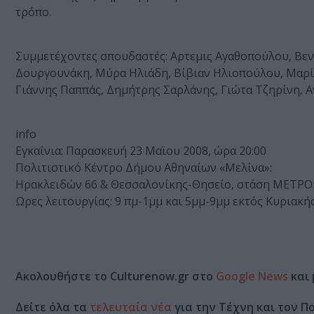
τρόπο.
Συμμετέχοντες σπουδαστές: Αρτεμις Αγαθοπούλου, Βεν
Δουργουνάκη, Μύρα Ηλιάδη, Βίβιαν Ηλιοπούλου, Μαρί
Γιάννης Παππάς, Δημήτρης Σαρλάνης, Γιώτα Τζηρίνη, 
info
Εγκαίνια: Παρασκευή 23 Μαϊου 2008, ώρα 20:00
Πολιτιστικό Κέντρο Δήμου Αθηναίων «Μελίνα»:
Ηρακλειδών 66 & Θεσσαλονίκης-Θησείο, στάση ΜΕΤΡΟ: Κ
Ωρες λειτουργίας: 9 πμ-1μμ και 5μμ-9μμ εκτός Κυριακ
Ακολουθήστε το Culturenow.gr στο
Google News
και 
Δείτε όλα τα
τελευταία νέα
για την Τέχνη και τον Π