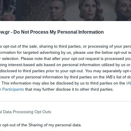
w.gr -
Do Not Process My Personal Information
to opt-out of the sale, sharing to third parties, or processing of your per
formation for targeted advertising by us, please use the below opt-out s
r selection. Please note that after your opt-out request is processed y
eing interest-based ads based on personal information utilized by us or
 – Με
Θεοδώρα, Αυτοκράτειρα του Βυζαντίου: Η ν
disclosed to third parties prior to your opt-out. You may separately opt-
ελληνική όπερα του Θεόδωρου Στάθη στο 
losure of your personal information by third parties on the IAB’s list of
Ολύμπια
. This information may also be disclosed by us to third parties on the
IA
Participants
that may further disclose it to other third parties.
l Data Processing Opt Outs
o opt-out of the Sharing of my personal data.