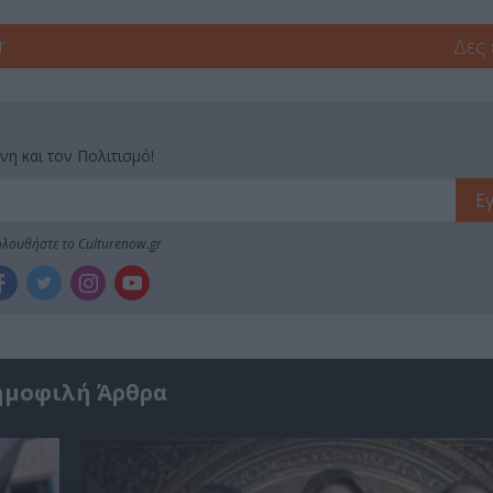
r
Δες
νη και τον Πολιτισμό!
λουθήστε το Culturenow.gr
ημοφιλή Άρθρα