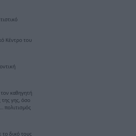
ιτιστικό
κό Κέντρο του
λοντική
 τον καθηγητή
της γης, όσο
ο… πολιτισμός
 το δικό τους