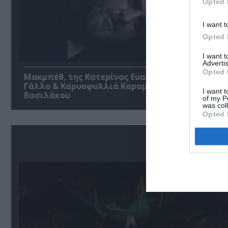
Opted 
I want t
Opted 
I want 
Advertis
Opted 
Μακμπέθ, της Κατερίνας Ευαγγελάτου με Γιώργ
Γάλλο & Καρυοφυλλιά Καραμπέτη στο Θέατρο
I want t
Βασιλάκου
of my P
was col
Opted 