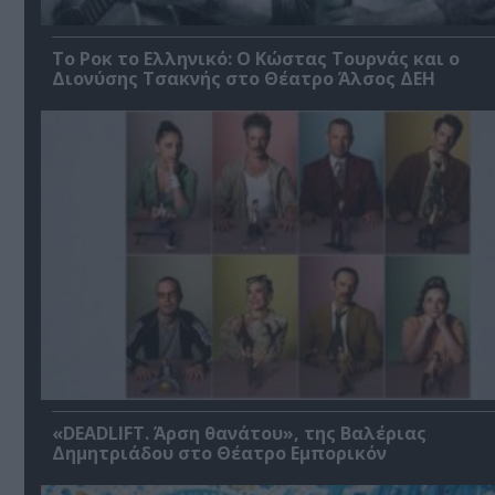
Το Ροκ το Ελληνικό: Ο Κώστας Τουρνάς και ο
Διονύσης Τσακνής στο Θέατρο Άλσος ΔΕΗ
«DEADLIFT. Άρση θανάτου», της Βαλέριας
Δημητριάδου στο Θέατρο Εμπορικόν