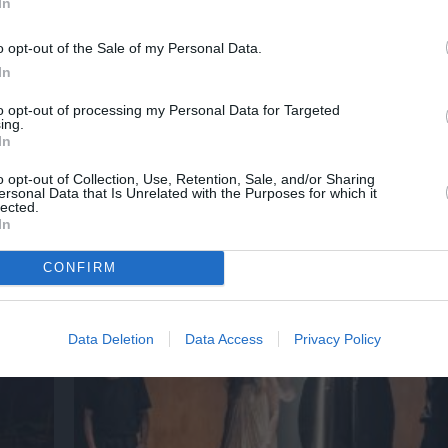
In
o opt-out of the Sale of my Personal Data.
In
to opt-out of processing my Personal Data for Targeted
ing.
In
ο
32οι Πλοές – Το Αίνιγμα της Εικόνας: Ομαδι
στο Ίδρυμα Π. & Μ. Κυδωνιέως
o opt-out of Collection, Use, Retention, Sale, and/or Sharing
ersonal Data that Is Unrelated with the Purposes for which it
lected.
In
CONFIRM
Τελευταία νέα
Data Deletion
Data Access
Privacy Policy