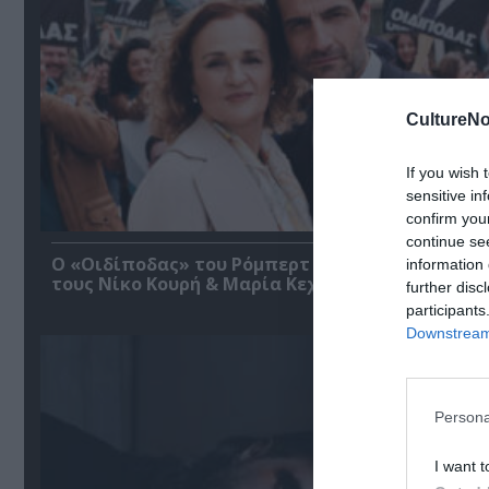
CultureNo
If you wish 
sensitive in
confirm you
continue se
O «Οιδίποδας» του Ρόμπερτ Άικ ξανά στη Στέγη
information 
τους Νίκο Κουρή & Μαρία Κεχαγιόγλου
further disc
participants
Downstream 
Persona
I want t