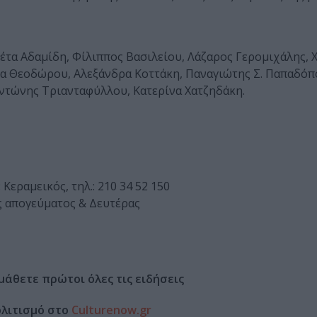
έτα Αδαμίδη, Φίλιππος Βασιλείου, Λάζαρος Γερομιχάλης, 
α Θεοδώρου, Αλεξάνδρα Κοττάκη, Παναγιώτης Σ. Παπαδόπ
Αντώνης Τριανταφύλλου, Κατερίνα Χατζηδάκη.
εραμεικός, τηλ.: 210 34 52 150
ής απογεύματος & Δευτέρας
μάθετε πρώτοι όλες τις ειδήσεις
ολιτισμό στο
Culturenow.gr