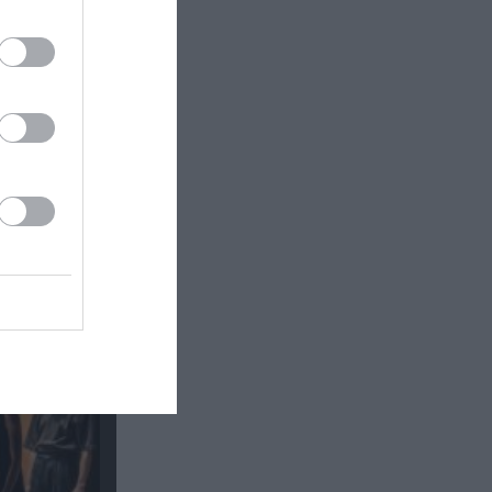
κή έκθεση