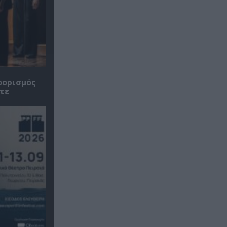
οορισμός
τε