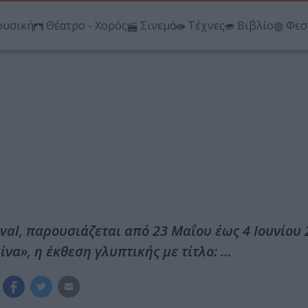
υσική
Θέατρο - Χορός
Σινεμά
Τέχνες
Βιβλίο
Φεσ
ival, παρουσιάζεται από 23 Μαΐου έως 4 Ιουνίου 
να», η έκθεση γλυπτικής με τίτλο: …