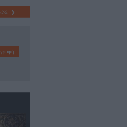
 εδώ!
❯