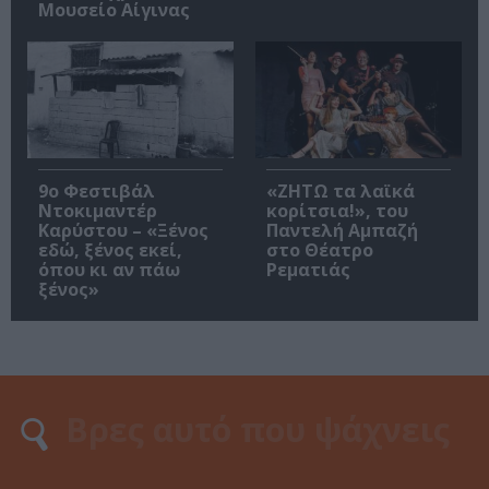
Μουσείο Αίγινας
9ο Φεστιβάλ
«ΖΗΤΩ τα λαϊκά
Ντοκιμαντέρ
κορίτσια!», του
Καρύστου – «Ξένος
Παντελή Αμπαζή
εδώ, ξένος εκεί,
στο Θέατρο
όπου κι αν πάω
Ρεματιάς
ξένος»