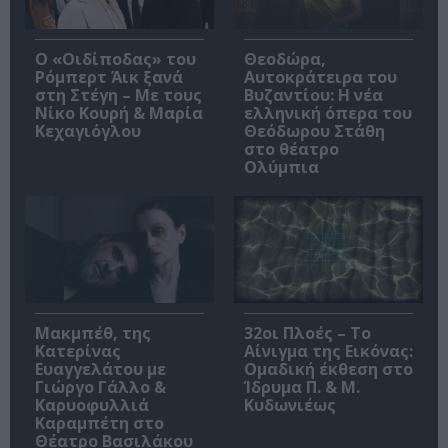
O «Οιδίποδας» του
Θεοδώρα,
Ρόμπερτ Άικ ξανά
Αυτοκράτειρα του
στη Στέγη – Με τους
Βυζαντίου: Η νέα
Νίκο Κουρή & Μαρία
ελληνική όπερα του
Κεχαγιόγλου
Θεόδωρου Στάθη
στο θέατρο
Ολύμπια
Μακμπέθ, της
32οι Πλοές – Το
Κατερίνας
Αίνιγμα της Εικόνας:
Ευαγγελάτου με
Ομαδική έκθεση στο
Γιώργο Γάλλο &
Ίδρυμα Π. & Μ.
Καρυοφυλλιά
Κυδωνιέως
Καραμπέτη στο
Θέατρο Βασιλάκου