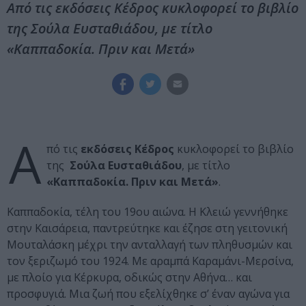
Από τις εκδόσεις Κέδρος κυκλοφορεί το βιβλίο
της Σούλα Ευσταθιάδου, με τίτλο
«Καππαδοκία. Πριν και Μετά»
Α
πό τις
εκδόσεις Κέδρος
κυκλοφορεί το βιβλίο
της
Σούλα Ευσταθιάδου
, με τίτλο
«Καππαδοκία. Πριν και Μετά»
.
Καππαδοκία, τέλη του 19ου αιώνα. H Κλειώ γεννήθηκε
στην Καισάρεια, παντρεύτηκε και έζησε στη γειτονική
Mουταλάσκη μέχρι την ανταλλαγή των πληθυσμών και
τον ξεριζωμό του 1924. Με αραμπά Kαραμάνι-Mερσίνα,
με πλοίο για Κέρκυρα, οδικώς στην Αθήνα… και
προσφυγιά. Μια ζωή που εξελίχθηκε σ’ έναν αγώνα για