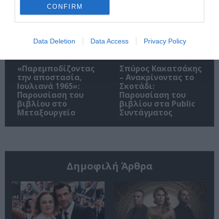
CONFIRM
Data Deletion
Data Access
Privacy Policy
«Παρεμποδίζοντας
Σπύρος Κακατσάκης
την αποστασία,
– Ανακρίνοντας το
Ιουλιανά 1965»:
Σκοτάδι:
Παρουσίαση του
Παρουσίαση του
βιβλίου στο
βιβλίου στα Public
Μεταξουργείο
Συντάγματος
Δημοφιλή Άρθρα