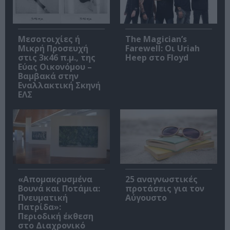
Μεσοτοιχίες ή
The Magician’s
Μικρή Προσευχή
Farewell: Οι Uriah
στις 3κ46 π.μ., της
Heep στο Floyd
Εύας Οικονόμου –
Βαμβακά στην
Εναλλακτική Σκηνή
ΕΛΣ
«Απομακρυσμένα
25 αναγνωστικές
Βουνά και Ποτάμια:
προτάσεις για τον
Πνευματική
Αύγουστο
Πατρίδα»:
Περιοδική έκθεση
στο Διαχρονικό