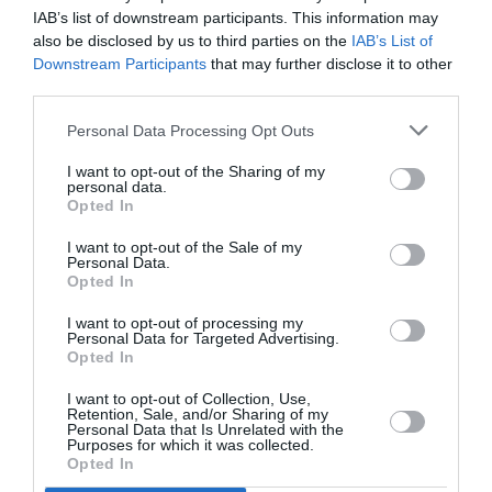
IAB’s list of downstream participants. This information may
also be disclosed by us to third parties on the
IAB’s List of
Downstream Participants
that may further disclose it to other
third parties.
Ακολουθήστε το Culturenow.gr
Personal Data Processing Opt Outs
I want to opt-out of the Sharing of my
personal data.
Opted In
Σχετικά Άρθρα
I want to opt-out of the Sale of my
Personal Data.
Opted In
I want to opt-out of processing my
Personal Data for Targeted Advertising.
Opted In
I want to opt-out of Collection, Use,
Η μακρά λίστα με
Έκθεση Βιβλίου
Retention, Sale, and/or Sharing of my
τις υποψηφιότητες
2026 στο Ναύπλιο
Personal Data that Is Unrelated with the
για το Βραβείο
Purposes for which it was collected.
Booker 2026
Opted In