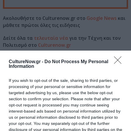
Ακολουθήστε το Culturenow.gr στο
Google News
και
μάθετε πρώτοι όλες τις ειδήσεις
Δείτε όλα τα
τελευταία νέα
για την Τέχνη και τον
Πολιτισμό στο
Culturenow.gr
Νέοι Διαγωνισμοί
❯
CultureNow.gr -
Do Not Process My Personal
Information
Tags
If you wish to opt-out of the sale, sharing to third parties, or
ΕΚΔΟΣΕΙΣ ΚΕΔΡΟΣ
processing of your personal or sensitive information for
targeted advertising by us, please use the below opt-out
section to confirm your selection. Please note that after your
Newsletter
opt-out request is processed you may continue seeing
interest-based ads based on personal information utilized by
Κάθε βδομάδα στο e-mail σας τα τελευταία νέα για
us or personal information disclosed to third parties prior to
την Τέχνη και τον Πολιτισμό!
your opt-out. You may separately opt-out of the further
disclosure of your personal information by third parties on the