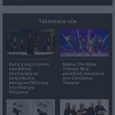
Τελευταία νέα
Αυτή η νύχτα μένει,
Mania The Abba
του Θάνου
Tribute: Μια
Αλεξανδρή σε
μοναδική συναυλία
σκηνοθεσία
στο Christmas
Αστέριου Πελτέκη
Theater
στο Θέατρο
Ολύμπια