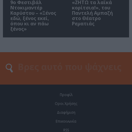
9ο Φεστιβάλ
«ΖΗΤΩ τα λαϊκά
Ντοκιμαντέρ
κορίτσια!», του
Καρύστου – «Ξένος
Παντελή Αμπαζή
εδώ, ξένος εκεί,
στο Θέατρο
όπου κι αν πάω
Ρεματιάς
ξένος»
Προφίλ
Οροι Χρήσης
Διαφήμιση
Επικοινωνία
RSS