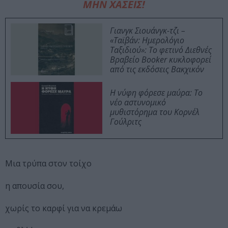
ΜΗΝ ΧΑΣΕΙΣ!
Γιανγκ Σιουάνγκ-τζι –
«Ταϊβάν: Ημερολόγιο
Ταξιδιού»: Το φετινό Διεθνές
Βραβείο Booker κυκλοφορεί
από τις εκδόσεις Βακχικόν
Η νύφη φόρεσε μαύρα: Το
νέο αστυνομικό
μυθιστόρημα του Κορνέλ
Γούλριτς
Μια τρύπα στον τοίχο
η απουσία σου,
χωρίς το καρφί για να κρεμάω