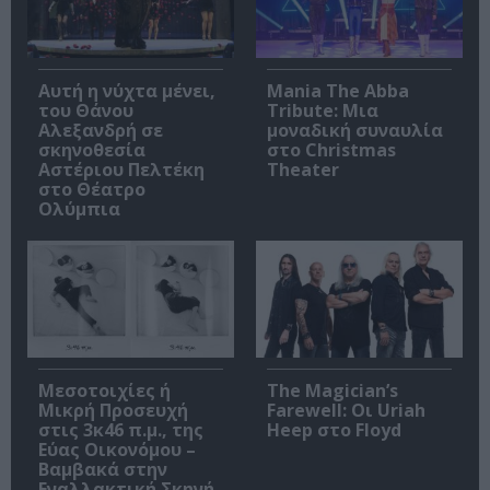
Αυτή η νύχτα μένει,
Mania The Abba
του Θάνου
Tribute: Μια
Αλεξανδρή σε
μοναδική συναυλία
σκηνοθεσία
στο Christmas
Αστέριου Πελτέκη
Theater
στο Θέατρο
Ολύμπια
Μεσοτοιχίες ή
The Magician’s
Μικρή Προσευχή
Farewell: Οι Uriah
στις 3κ46 π.μ., της
Heep στο Floyd
Εύας Οικονόμου –
Βαμβακά στην
Εναλλακτική Σκηνή