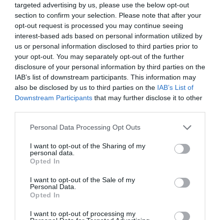
targeted advertising by us, please use the below opt-out
Σχετικά Άρθρα
section to confirm your selection. Please note that after your
opt-out request is processed you may continue seeing
interest-based ads based on personal information utilized by
us or personal information disclosed to third parties prior to
your opt-out. You may separately opt-out of the further
disclosure of your personal information by third parties on the
IAB’s list of downstream participants. This information may
also be disclosed by us to third parties on the
IAB’s List of
Η μακρά λίστα με
Έκθεση Βιβλίου
Downstream Participants
that may further disclose it to other
τις υποψηφιότητες
2026 στο Ναύπλιο
third parties.
για το Βραβείο
Booker 2026
Personal Data Processing Opt Outs
I want to opt-out of the Sharing of my
personal data.
Opted In
I want to opt-out of the Sale of my
Personal Data.
Opted In
«Παρεμποδίζοντας
Σπύρος Κακατσάκης
I want to opt-out of processing my
την αποστασία,
– Ανακρίνοντας το