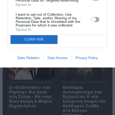
Personal Data for Targeted Advertising.
Ιουλιανά 1965»:
Σκοτάδι:
Opted In
Παρουσίαση του
Παρουσίαση του
βιβλίου στο
βιβλίου στα Public
I want to opt-out of Collection, Use,
Μεταξουργείο
Συντάγματος
Retention, Sale, and/or Sharing of my
Personal Data that Is Unrelated with the
Purposes for which it was collected.
Opted In
CONFIRM
Δημοφιλή Άρθρα
Data Deletion
Data Access
Privacy Policy
O «Οιδίποδας» του
Θεοδώρα,
Ρόμπερτ Άικ ξανά
Αυτοκράτειρα του
στη Στέγη – Με τους
Βυζαντίου: Η νέα
Νίκο Κουρή & Μαρία
ελληνική όπερα του
Κεχαγιόγλου
Θεόδωρου Στάθη
στο θέατρο