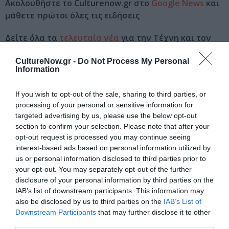
Ακολουθήστε το Culturenow.gr στο
Google News
και
μάθετε πρώτοι όλες τις ειδήσεις
Δείτε όλα τα
τελευταία νέα
για την Τέχνη και τον
Πολιτισμό στο
Culturenow.gr
CultureNow.gr -
Do Not Process My Personal
Information
Νέοι Διαγωνισμοί
❯
If you wish to opt-out of the sale, sharing to third parties, or
Tags
processing of your personal or sensitive information for
targeted advertising by us, please use the below opt-out
ΔΩΡΕΑΝ ΕΚΔΗΛΩΣΕΙΣ
ΕΚΔΟΣΕΙΣ ΓΚΟΒΟΣΤΗ
section to confirm your selection. Please note that after your
opt-out request is processed you may continue seeing
interest-based ads based on personal information utilized by
Newsletter
us or personal information disclosed to third parties prior to
Κάθε βδομάδα στο e-mail σας τα τελευταία νέα για
your opt-out. You may separately opt-out of the further
την Τέχνη και τον Πολιτισμό!
disclosure of your personal information by third parties on the
IAB’s list of downstream participants. This information may
also be disclosed by us to third parties on the
IAB’s List of
Downstream Participants
that may further disclose it to other
third parties.