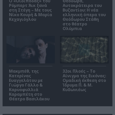
O «Οιδίποδας» του
Θεοδώρα,
Ρόμπερτ Άικ ξανά
Αυτοκράτειρα του
στη Στέγη – Με τους
Βυζαντίου: Η νέα
Νίκο Κουρή & Μαρία
ελληνική όπερα του
Κεχαγιόγλου
Θεόδωρου Στάθη
στο θέατρο
Ολύμπια
Μακμπέθ, της
32οι Πλοές – Το
Κατερίνας
Αίνιγμα της Εικόνας:
Ευαγγελάτου με
Ομαδική έκθεση στο
Γιώργο Γάλλο &
Ίδρυμα Π. & Μ.
Καρυοφυλλιά
Κυδωνιέως
Καραμπέτη στο
Θέατρο Βασιλάκου