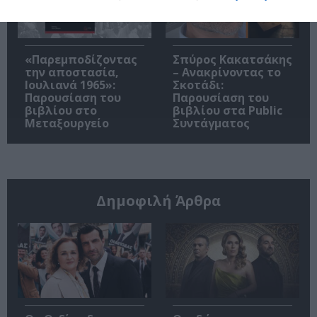
«Παρεμποδίζοντας
Σπύρος Κακατσάκης
την αποστασία,
– Ανακρίνοντας το
Ιουλιανά 1965»:
Σκοτάδι:
Παρουσίαση του
Παρουσίαση του
βιβλίου στο
βιβλίου στα Public
Μεταξουργείο
Συντάγματος
Δημοφιλή Άρθρα