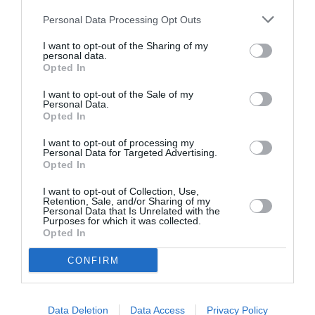
Personal Data Processing Opt Outs
Ακολουθήστε το Culturenow.gr
I want to opt-out of the Sharing of my
personal data.
Opted In
I want to opt-out of the Sale of my
Σχετικά Άρθρα
Personal Data.
Opted In
I want to opt-out of processing my
Personal Data for Targeted Advertising.
Opted In
I want to opt-out of Collection, Use,
Retention, Sale, and/or Sharing of my
Personal Data that Is Unrelated with the
Η μακρά λίστα με
Έκθεση Βιβλίου
Purposes for which it was collected.
τις υποψηφιότητες
2026 στο Ναύπλιο
Opted In
για το Βραβείο
Booker 2026
CONFIRM
Data Deletion
Data Access
Privacy Policy