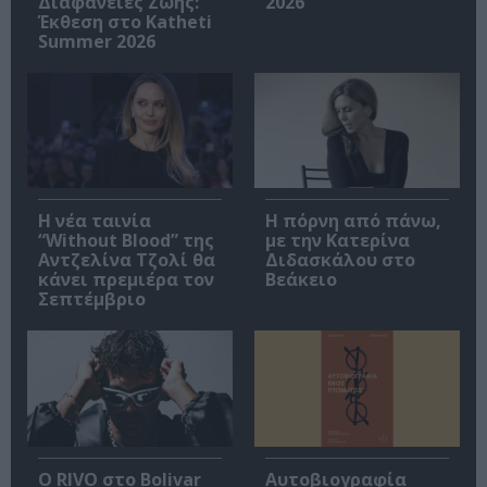
Διαφάνειες Ζωής:
2026
Έκθεση στο Katheti
Summer 2026
Η νέα ταινία
Η πόρνη από πάνω,
“Without Blood” της
με την Κατερίνα
Αντζελίνα Τζολί θα
Διδασκάλου στο
κάνει πρεμιέρα τον
Βεάκειο
Σεπτέμβριο
Ο RIVO στο Bolivar
Αυτοβιογραφία