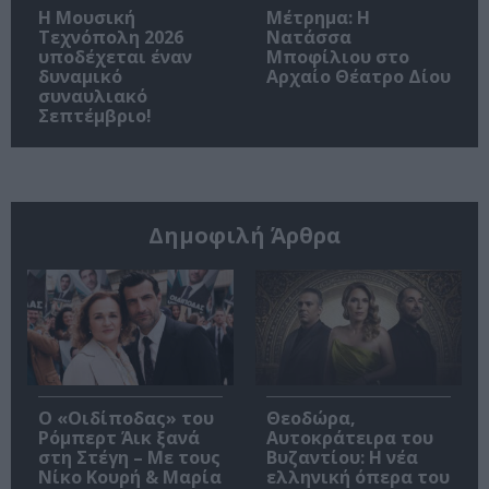
Η Μουσική
Μέτρημα: Η
Τεχνόπολη 2026
Νατάσσα
υποδέχεται έναν
Μποφίλιου στο
δυναμικό
Αρχαίο Θέατρο Δίου
συναυλιακό
Σεπτέμβριο!
Δημοφιλή Άρθρα
O «Οιδίποδας» του
Θεοδώρα,
Ρόμπερτ Άικ ξανά
Αυτοκράτειρα του
στη Στέγη – Με τους
Βυζαντίου: Η νέα
Νίκο Κουρή & Μαρία
ελληνική όπερα του