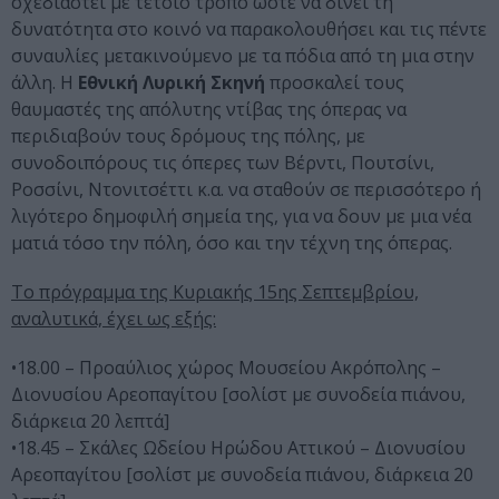
σχεδιαστεί με τέτοιο τρόπο ώστε να δίνει τη
δυνατότητα στο κοινό να παρακολουθήσει και τις πέντε
συναυλίες μετακινούμενο με τα πόδια από τη μια στην
άλλη. Η
Εθνική Λυρική Σκηνή
προσκαλεί τους
θαυμαστές της απόλυτης ντίβας της όπερας να
περιδιαβούν τους δρόμους της πόλης, με
συνοδοιπόρους τις όπερες των Βέρντι, Πουτσίνι,
Ροσσίνι, Ντονιτσέττι κ.α. να σταθούν σε περισσότερο ή
λιγότερο δημοφιλή σημεία της, για να δουν με μια νέα
ματιά τόσο την πόλη, όσο και την τέχνη της όπερας.
Το πρόγραμμα της Κυριακής 15ης Σεπτεμβρίου,
αναλυτικά, έχει ως εξής:
•18.00 – Προαύλιος χώρος Μουσείου Ακρόπολης –
Διονυσίου Αρεοπαγίτου [σολίστ με συνοδεία πιάνου,
διάρκεια 20 λεπτά]
•18.45 – Σκάλες Ωδείου Ηρώδου Αττικού – Διονυσίου
Αρεοπαγίτου [σολίστ με συνοδεία πιάνου, διάρκεια 20