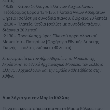
λεπτά]
•19.35 – Κτίριο Συλλόγου Ελλήνων Αρχαιολόγων –
Πεζόδρομος Ερμού 134-136, Πλατεία Αγίων Ασωμάτων
Θησείο [σολίστ με συνοδεία πιάνου, διάρκεια 20 λεπτά]
•20.30 – Πλατεία Κοτζιά [σολίστ με συνοδεία πιάνου,
διάρκεια 20 λεπτά]
•21.30 – Προαύλιος χώρος Εθνικού Αρχαιολογικού
Μουσείου – Πατησίων [Ορχήστρα Εθνικής Λυρικής
Σκηνής – σολίστ, διάρκεια 40 λεπτά]
Σε συνεργασία με τον Δήμο Αθηναίων, το Μουσείο της
Ακρόπολης, το Εθνικό Αρχαιολογικό Μουσείο, τον Σύλλογο
Ελλήνων Αρχαιολόγων και την Ομάδα Κάθε Σάββατο στην
Αθήνα.
Δυο λόγια για την Μαρία Κάλλας
Τί να πει κανείς σήμερα πια για τη Μαρία Κάλλας, που