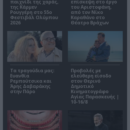
παιχνίδι της χαράς,
επίσκεψη στο έργο
της Κάρμεν
του Αριστοφάνη,
Ρουγγέρη στο 55ο
από τον Νίκο
Φεστιβάλ Ολύμπου
Καραθάνο στο
2026
Θέατρο Βράχων
Τα τραγούδια μας:
Προβολές με
Ευανθία
ελεύθερη είσοδο
Ρεμπούτσικα και
στον Θερινό
Άρης Δαβαράκης
Δημοτικό
στην Πάρο
Κινηματογράφο
Αγίας Παρασκευής |
10-16/8