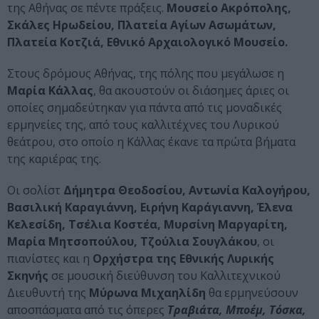
της Αθήνας σε πέντε πράξεις.
Μουσείο Ακρόπολης,
Σκάλες Ηρωδείου, Πλατεία Αγίων Ασωμάτων,
Πλατεία Κοτζιά, Εθνικό Αρχαιολογικό Μουσείο.
Στους δρόμους Αθήνας, της πόλης που μεγάλωσε η
Μαρία Κάλλας
, θα ακουστούν οι διάσημες άριες οι
οποίες σημαδεύτηκαν για πάντα από τις μοναδικές
ερμηνείες της, από τους καλλιτέχνες του Λυρικού
θεάτρου, στο οποίο η Κάλλας έκανε τα πρώτα βήματα
της καριέρας της.
Οι σολίστ
Δήμητρα Θεοδοσίου, Αντωνία Καλογήρου,
Βασιλική Καραγιάννη, Ειρήνη Καράγιαννη, Έλενα
Κελεσίδη, Τσέλια Κοστέα, Μυρσίνη Μαργαρίτη,
Μαρία Μητσοπούλου, Τζούλια Σουγλάκου
, οι
πιανίστες και η
Ορχήστρα της Εθνικής Λυρικής
Σκηνής
σε μουσική διεύθυνση του Καλλιτεχνικού
Διευθυντή της
Μύρωνα Μιχαηλίδη
θα ερμηνεύσουν
αποσπάσματα από τις όπερες
Τραβιάτα, Μποέμ, Τόσκα,