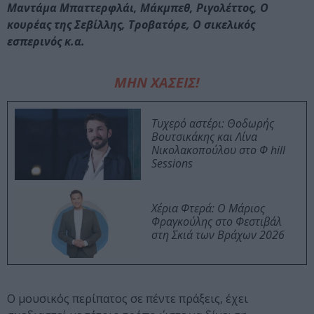
Μαντάμα Μπαττερφλάι, Μάκμπεθ, Ριγολέττος, Ο
κουρέας της Σεβίλλης, Τροβατόρε, Ο σικελικός
εσπερινός κ.α.
ΜΗΝ ΧΑΣΕΙΣ!
Τυχερό αστέρι: Θοδωρής
Βουτσικάκης και Λίνα
Νικολακοπούλου στο Φ hill
Sessions
Χέρια Φτερά: Ο Μάριος
Φραγκούλης στο Φεστιβάλ
στη Σκιά των Βράχων 2026
Ο μουσικός περίπατος σε πέντε πράξεις, έχει