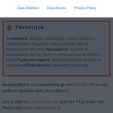
καλύτερη».
Data Deletion
Data Access
Privacy Policy
Νίκος Α. Δοντάς
Ταυτότητα
Τοποθεσία:
Μουσείο Ακρόπολης, Σκάλες Ηρωδείου,
Πλατεία Αγίων Ασωμάτων, Πλατεία Κοτζιά, Εθνικό
Αρχαιολογικό Μουσείο
Ημερομηνία:
Κυριακή 15
Σεπτεμβρίου, από τις 18.00 το απόγευμα έως τις 22.00 το
βράδυ
Τιμές εισιτηρίων:
Είσοδος Ελεύθερη σε όλες τις
εκδηλώσεις
Πληροφορίες:
www.nationalopera.gr
Ακολουθήστε το Culturenow.gr στο
Google News
και
μάθετε πρώτοι όλες τις ειδήσεις
Δείτε όλα τα
τελευταία νέα
για την Τέχνη και τον
Πολιτισμό στο
Culturenow.gr