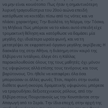
να μην είναι κοινότοπο: Πως ήταν η σημαντικότερη
λυρική τραγουδίστρια του 20ού αιώνα επειδή
κατόρθωσε να κοιτάξει πίσω από τις νότες και να
πλάσει χαρακτήρες; Την Βιολέτα, τη Νόρμα, την Τόσκα,
τη Μήδεια; Πώς μπόρεσε να το κάνει αυτό επειδή είχε
τρομακτική θέληση και κατόρθωσε να δαμάσει μία
μεγάλη, όχι ιδιαίτερα ωραία φωνή, και να τη
μετατρέψει σε εκφραστικό όργανο μεγάλης ακρίβειας; Η
δασκάλα της στην Αθήνα, η διάσημη στον καιρό της
Ελβίρα ντε Ιντάλγκο, έλεγε ότι η Κάλλας
παρακολουθούσε όλους της τους μαθητές: όχι μόνον
τις υψιφώνους αλλά επίσης τους τενόρους και τους
βαρύτονους. Ότι ήθελε να καταφέρει όλα όσα
μπορούσαν οι άλλες φωνές. Έτσι, παρότι στην ουσία
διέθετε φωνή σκούρα, δραματικής υψιφώνου, μπόρεσε
να τραγουδήσει δεξιοτεχνικούς ρόλους, από την
Ελβίρα στους Πουριτανούς ως την Κονστάντσε στην
Απαγωγή από το Σεράι. Την ίδια εποχή, στην αρχή της