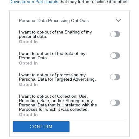
Αΐντας» είχε γράψει κάποιος μετά από παράσταση στην
Downstream Participants
that may further disclose it to other
οποία πρωταγωνιστούσε η Κάλλας τα πρώτα χρόνια της
third parties.
σταδιοδρομίας της: Κι εκείνη αποφάσισε να δώσει
Personal Data Processing Opt Outs
τέλος σε αυτό. Με τη νέα, αδύνατη σιλουέτα της, έγινε
πειστική στον ρόλο της Βιολέτας Βαλερύ, της φθισικής
I want to opt-out of the Sharing of my
personal data.
ηρωίδας του Δουμά, όπως τη μελοποίησε ο Βέρντι
Opted In
στην όπερά του Η παραστρατημένη – La traviata.
Επιπλέον, η Κάλλας έδειξε τί μπορεί να κατορθώσει
I want to opt-out of the Sale of my
Personal Data.
κανείς με θέληση, αλλά και πώς πρέπει να γίνονται τα
Opted In
πράγματα: Η όπερα έπαψε πια να αποτελεί πρόφαση για
περίτεχνο τραγούδι, έπαψε να αποτελεί αποκλειστικά
I want to opt-out of processing my
Personal Data for Targeted Advertising.
ακρόαμα και έγινε πάλι σκηνικό θέαμα.
Opted In
Ρώτησαν πρόσφατα την Ναταλί Ντεσσαί, μία σημερινή
I want to opt-out of Collection, Use,
Retention, Sale, and/or Sharing of my
σπουδαία τραγουδίστρια, ποιόν ή ποια θαυμάζει
Personal Data that Is Unrelated with the
Purposes for which it was collected.
περισσότερο, και όταν απάντησε «την Μαρία Κάλλας», ο
Opted In
δημοσιογράφος της είπε: «Αφήστε τα αυτά: αυτή είναι
κοινότοπη απάντηση». Εκείνη τον αποστόμωσε
CONFIRM
ανταπαντώντας: «Μα είναι αλήθεια. Απλά ήταν η