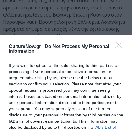
σταδιοδρομίας της, πρωταγωνιστούσε στο πιο βαρύ
δραματικό ρεπερτόριο, ερμηνεύοντας την Τουραντότ
αλλά και ηρωίδες του Βάγκνερ όπως η Κούντρυ στον
Πάρσιφαλ και η Βρουνχίλδη στη Βαλκυρία. Αδιανόητα
πράγματα σήμερα, σε εποχές μέγιστης εξειδίκευσης.
Είχε δε και στα δύο την ίδια επιτυχία.
CultureNow.gr -
Do Not Process My Personal
Μπορεί επίσης να πει κανείς ότι η Κάλλας συνέβαλε
Information
αποφασιστικά στην αναβίωση λησμονημένων έργων
του παρελθόντος, όπως η Εστιάδα – La vestale- του
If you wish to opt-out of the sale, sharing to third parties, or
Σποντίνι, η Άννα Μπολένα και ο Πολύευκτος – Poliuto-
processing of your personal or sensitive information for
του Ντονιτσέττι, ναι ακόμα και η Νόρμα του Μπελλίνι,
targeted advertising by us, please use the below opt-out
που έγινε ιδιαίτερα δημοφιλής χάρη στην ελληνίδα
section to confirm your selection. Please note that after your
opt-out request is processed you may continue seeing
ντίβα.
interest-based ads based on personal information utilized by
us or personal information disclosed to third parties prior to
Και βέβαια πρέπει να προσθέσει κανείς ότι μετέβαλε
your opt-out. You may separately opt-out of the further
ακόμα και την εξωτερική της εμφάνιση, προκειμένου να
disclosure of your personal information by third parties on the
γίνει πιο πιστευτή στους ρόλους που απέδιδε: «δεν
IAB’s list of downstream participants. This information may
ξεχώριζε κανείς τα πόδια των ελεφάντων από αυτά της
also be disclosed by us to third parties on the
IAB’s List of