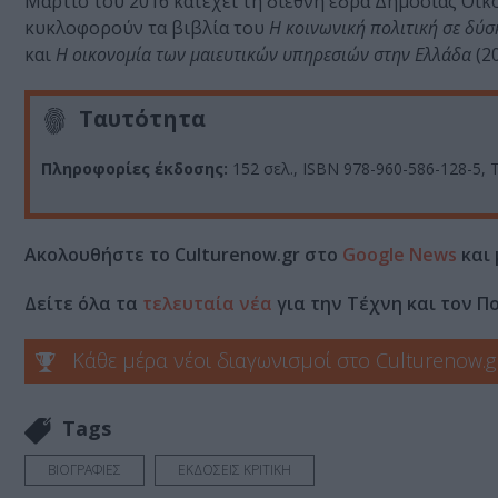
Μάρτιο του 2016 κατέχει τη διεθνή έδρα Δημόσιας Οικ
κυκλοφορούν τα βιβλία του
Η κοινωνική πολιτική σε δύ
και
Η οικονομία των μαιευτικών υπηρεσιών στην Ελλάδα
(20
Ταυτότητα
Πληροφορίες έκδοσης:
152 σελ.,
ISBN 978-960-586-128-5,
Τ
Ακολουθήστε το Culturenow.gr στο
Google News
και 
Δείτε όλα τα
τελευταία νέα
για την Τέχνη και τον Π
Κάθε μέρα νέοι διαγωνισμοί στο Culturenow.g
Tags
ΒΙΟΓΡΑΦΙΕΣ
ΕΚΔΟΣΕΙΣ ΚΡΙΤΙΚΗ