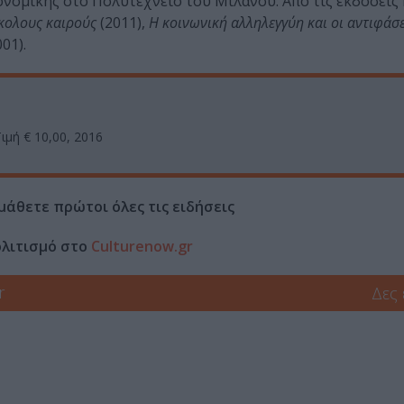
ονομικής στο Πολυτεχνείο του Μιλάνου. Από τις εκδόσεις 
σκολους καιρούς
(2011),
Η κοινωνική αλληλεγγύη και οι αντιφάσε
01).
ιμή € 10,00, 2016
μάθετε πρώτοι όλες τις ειδήσεις
ολιτισμό στο
Culturenow.gr
r
Δες