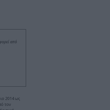
οφορεί από
ιο 2014 ως
πό τον