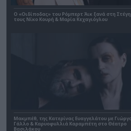
O «Οιδίποδας» του Ρόμπερτ Άικ ξανά στη Στέγη
τους Νίκο Κουρή & Μαρία Κεχαγιόγλου
Μακμπέθ, της Κατερίνας Ευαγγελάτου με Γιώργ
Γάλλο & Καρυοφυλλιά Καραμπέτη στο Θέατρο
Βασιλάκου