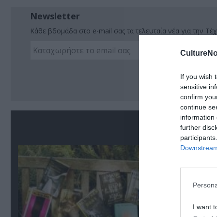
Newsletter
Κάθε βδομάδα στο e-mail σας τα τελευταία νέα για την Τέχ
CultureNo
Ακο
If you wish 
sensitive in
confirm you
continue se
information 
Σ
further disc
participants
Downstream 
Persona
I want t