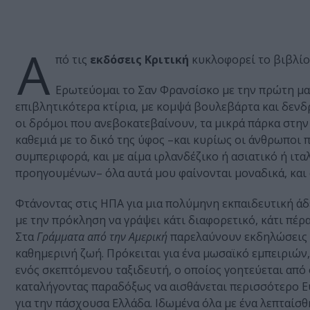
Α
πό τις
εκδόσεις Κριτική
κυκλοφορεί το βιβλίο
Ερωτεύομαι το Σαν Φρανσίσκο με την πρώτη ματι
επιβλητικότερα κτίρια, με κομψά βουλεβάρτα και δενδρ
οι δρόμοι που ανεβοκατεβαίνουν, τα μικρά πάρκα στην 
καθεμιά με το δικό της ύφος –και κυρίως οι άνθρωποι 
συμπεριφορά, και με αίμα ιρλανδέζικο ή ασιατικό ή ιτ
προηγουμένων– όλα αυτά μου φαίνονται μοναδικά, και 
Φτάνοντας στις ΗΠΑ για μια πολύμηνη εκπαιδευτική άδ
με την πρόκληση να γράψει κάτι διαφορετικό, κάτι πέρα
Στα
Γράμματα από την Αμερική
παρελαύνουν εκδηλώσεις κ
καθημερινή ζωή. Πρόκειται για ένα μωσαϊκό εμπειριών
ενός σκεπτόμενου ταξιδευτή, ο οποίος γοητεύεται από 
καταλήγοντας παραδόξως να αισθάνεται περισσότερο Ε
για την πάσχουσα Ελλάδα. Ιδωμένα όλα με ένα λεπταίσθ