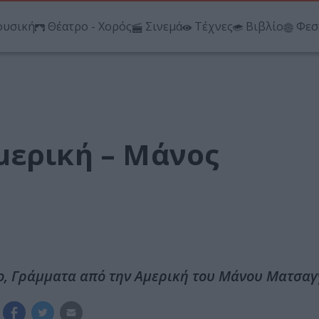
υσική
Θέατρο - Χορός
Σινεμά
Τέχνες
Βιβλίο
Φεσ
μερική – Μάνος
ίο, Γράμματα από την Αμερική του Μάνου Ματσαγ