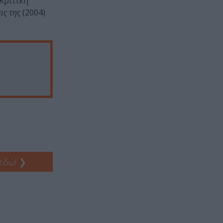
Κριτική
ις της
(2004)
 εδώ!
❯