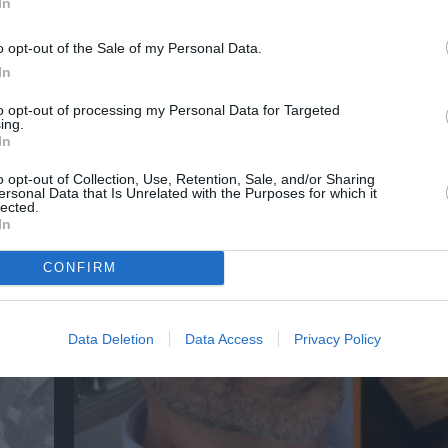
In
o opt-out of the Sale of my Personal Data.
In
to opt-out of processing my Personal Data for Targeted
ing.
In
αβείο
Έκθεση Βιβλίου 2026 στο Ναύπλιο
o opt-out of Collection, Use, Retention, Sale, and/or Sharing
ersonal Data that Is Unrelated with the Purposes for which it
lected.
In
CONFIRM
Data Deletion
Data Access
Privacy Policy