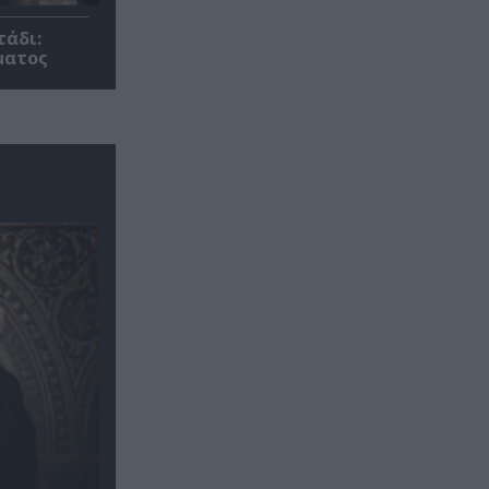
τάδι:
ματος