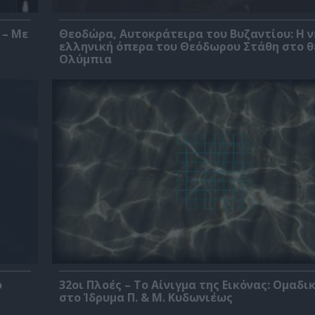
 – Με
Θεοδώρα, Αυτοκράτειρα του Βυζαντίου: Η ν
ελληνική όπερα του Θεόδωρου Στάθη στο 
Ολύμπια
ο
32οι Πλοές – Το Αίνιγμα της Εικόνας: Ομαδι
στο Ίδρυμα Π. & Μ. Κυδωνιέως