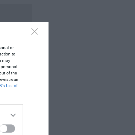
sonal or
ection to
ou may
 personal
out of the
 downstream
B’s List of