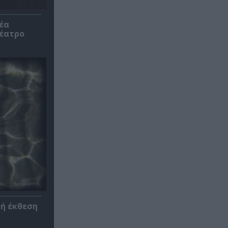
έα
θέατρο
κή έκθεση