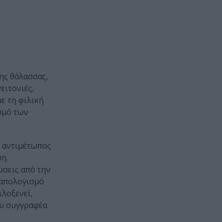
ης θάλασσας,
ειτονιές,
ε τη φιλική
σμό των
ε αντιμέτωπος
η.
ώσεις από την
 απολογισμό
ιλοξενεί,
ου συγγραφέα