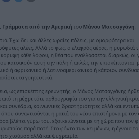
,
Γράμματα από την Αμερική
του
Μάνου Ματσαγγάνη.
ά. Έχω δει και άλλες ωραίες πόλεις, με ομορφότερα και
όφυτες αλέες. Αλλά το φως, ο ελαφρός αέρας, η μυρωδιά τ
κορυφή κάθε λόφου, η θέα που εναλλάσσεται διαρκώς, οι γ
που κατοικούν αυτή την πόλη ή απλώς την επισκέπτονται, μ
αλικό ή αφρικανικό ή λατινοαμερικανικό ή κάποιον συνδυα
απίστευτα γοητευτικά.
εια, ως επισκέπτης ερευνητής, ο Μάνος Ματσαγγάνης ήρθ
 από τη μέχρι τότε αρθρογραφία του για την ελληνική κρίσ
αι συνέδρια, κοινωνικές δραστηριότητες αλλά και εντυπ
, όπου συναντιούνται η ματιά του νέου επιστήμονα με τον
όσα βλέπει γύρω του, εξοικειώνεται με τη χώρα που τον φ
υρωπαίος παρά ποτέ. Στο φόντο των κειμένων, η έγνοια τ
ητο χιούμορ αλλά και ψυχραιμία.