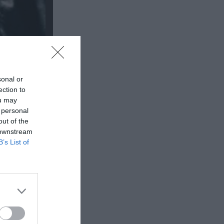
sonal or
ection to
ou may
 personal
out of the
 downstream
B’s List of
υναυλίες