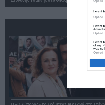
Διονύσης Τσακνής στο Θέατρο Άλσος ΔΕΗ
Opted 
I want t
Opted 
Δ
I want 
Advertis
Opted 
I want t
of my P
was col
Opted 
O «Οιδίποδας» του Ρόμπερτ Άικ ξανά στη Στέγη