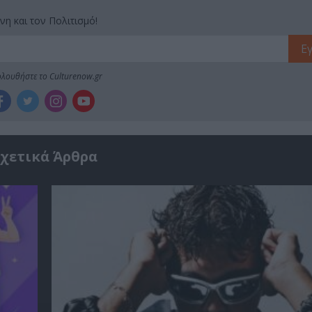
νη και τον Πολιτισμό!
λουθήστε το Culturenow.gr
χετικά Άρθρα