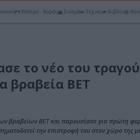
υσική
Θέατρο - Χορός
Σινεμά
Τέχνες
Βιβλίο
Φεσ
ασε το νέο του τραγού
τα βραβεία BET
 των βραβείων BET και παρουσίασε για πρώτη φορ
 σηματοδοτεί την επιστροφή του στον χώρο της μ