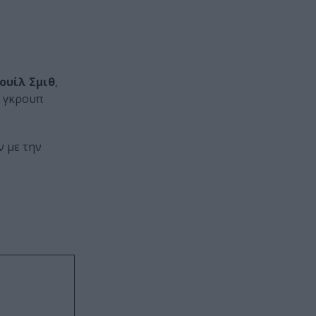
ουίλ Σμιθ
,
λ γκρουπ
ν με την