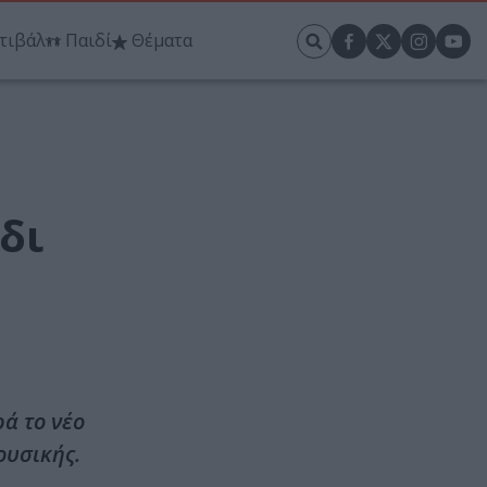
τιβάλ
Παιδί
Θέματα
δι
ά το νέο
ουσικής.