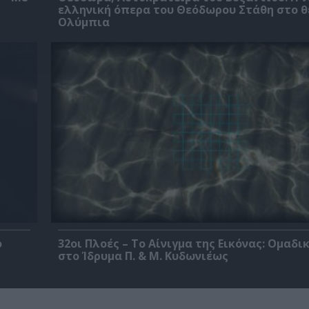
ελληνική όπερα του Θεόδωρου Στάθη στο 
Ολύμπια
ο
32οι Πλοές – Το Αίνιγμα της Εικόνας: Ομαδι
στο Ίδρυμα Π. & Μ. Κυδωνιέως