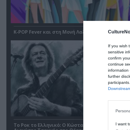
K-POP Fever και στη Μονή Λαζαριστών!
CultureNo
If you wish 
sensitive in
confirm you
continue se
information 
further disc
participants
Downstream 
Persona
I want t
Το Ροκ το Ελληνικό: Ο Κώστας Τουρνάς και ο