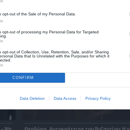
στην Κρήτη
In
o opt-out of the Sale of my Personal Data.
In
ημοφιλή Άρθρα
to opt-out of processing my Personal Data for Targeted
ing.
In
o opt-out of Collection, Use, Retention, Sale, and/or Sharing
ersonal Data that Is Unrelated with the Purposes for which it
lected.
In
CONFIRM
Data Deletion
Data Access
Privacy Policy
 – Με
Θεοδώρα, Αυτοκράτειρα του Βυζαντίου: Η ν