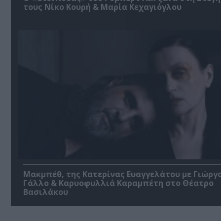
τους Νίκο Κουρή & Μαρία Κεχαγιόγλου
Μακμπέθ, της Κατερίνας Ευαγγελάτου με Γιώργ
Γάλλο & Καρυοφυλλιά Καραμπέτη στο Θέατρο
Βασιλάκου