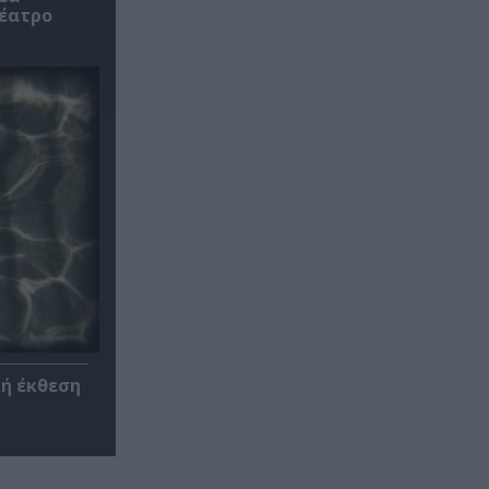
θέατρο
κή έκθεση