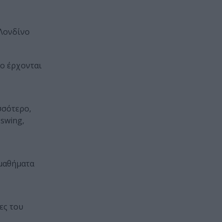
 Λονδίνο
νο έρχονται
σσότερο,
 swing,
 μαθήματα
ες του