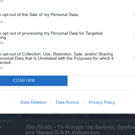
In
o opt-out of the Sale of my Personal Data.
 – Με
Θεοδώρα, Αυτοκράτειρα του Βυζαντίου: Η ν
In
ελληνική όπερα του Θεόδωρου Στάθη στο 
Ολύμπια
to opt-out of processing my Personal Data for Targeted
ing.
In
o opt-out of Collection, Use, Retention, Sale, and/or Sharing
ersonal Data that Is Unrelated with the Purposes for which it
lected.
In
CONFIRM
Data Deletion
Data Access
Privacy Policy
ο
32οι Πλοές – Το Αίνιγμα της Εικόνας: Ομαδι
στο Ίδρυμα Π. & Μ. Κυδωνιέως