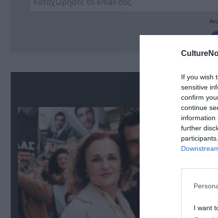
Ακο
CultureNo
If you wish 
Δ
sensitive in
confirm you
continue se
information 
further disc
participants
Downstream 
Persona
I want t