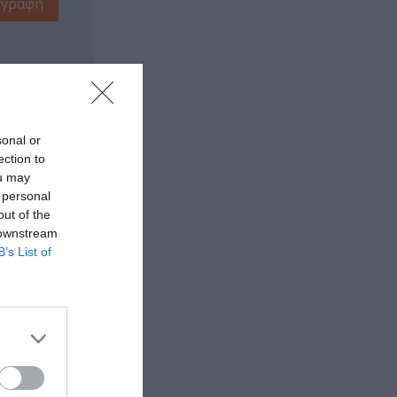
sonal or
ection to
ou may
 personal
out of the
 downstream
B’s List of