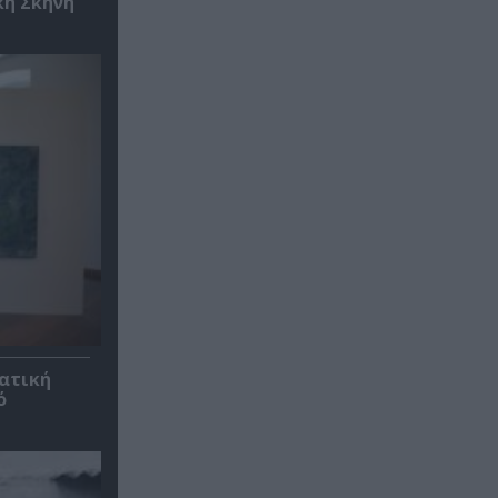
κή Σκηνή
ατική
ό