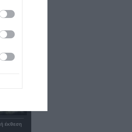
έα
θέατρο
κή έκθεση