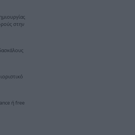
δημιουργίας
ορούς στην
 δασκάλους
ριοριστικό
ance ή free