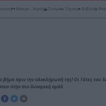
υσική
Θέατρο - Χορός
Σινεμά
Τέχνες
Βιβλίο
Φεσ
α βήμα πριν την ολοκλήρωσή της! Οι Γάτες του S
σουν στην πιο δυναμική ομάδ