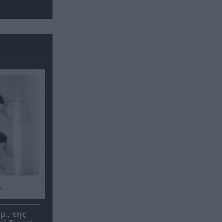
μ., της