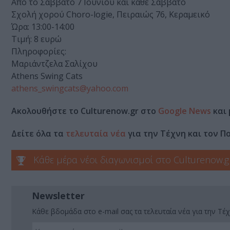
Από το Σάββατο 7 Ιουνίου και κάθε Σάββατο
Σχολή χορού Choro-logie, Πειραιώς 76, Κεραμεικό
Ώρα: 13:00-14:00
Τιμή: 8 ευρώ
Πληροφορίες:
Μαριάντζελα Σαλίχου
Athens Swing Cats
athens_swingcats@yahoo.com
Ακολουθήστε το Culturenow.gr στο
Google News
και 
Δείτε όλα τα
τελευταία νέα
για την Τέχνη και τον Π
Κάθε μέρα νέοι διαγωνισμοί στο Culturenow.g
Newsletter
Κάθε βδομάδα στο e-mail σας τα τελευταία νέα για την Τέχ