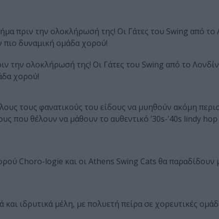
βήμα πριν την ολοκλήρωσή της! Οι Γάτες του Swing από το
ν πιο δυναμική ομάδα χορού!
ιν την ολοκλήρωσή της! Οι Γάτες του Swing από το Λονδί
άδα χορού!
όλους τους φανατικούς του είδους να μυηθούν ακόμη περι
ς που θέλουν να μάθουν το αυθεντικό ’30s-’40s lindy hop
ορού Choro-logie και οι Athens Swing Cats θα παραδίδουν
ά και ιδρυτικά μέλη, με πολυετή πείρα σε χορευτικές ομάδ