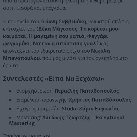
οποία πρωταγωνιστούν η ηλεκτρική κιθάρα μαζί με
ούτι, τζουρά και μπαγλαμά.
Η ερμηνεία του
Γιάννη Σαββιδάκη
, γνωστού από τις
επιτυχίες του (
Δέκα Μάγισσες, Το κορίτσι μου
κοιμάται, Η μαγεμένη σου ματιά, Φεγγάρι
φεγγαράκι, Να’ταν η απόσταση γυαλί
κ.ά.)
απογειώνει τον εξαιρετικό στίχο του
Νικόλα
Μπενόπουλου
, που μας μιλάει για τον ανεκπλήρωτο
έρωτα.
Συντελεστές «Είπα Να Ξεχάσω»
Ενορχήστρωση:
Περικλής Παπαδόπουλος
Επιμέλεια παραγωγής
: Χρήστος Παπαδόπουλος
Ηχογράφηση, μίξη:
Studio Χάριν Ευφωνίας
Mastering:
Αντώνης Τζώρτζης – Exceptional
Mastering
Έπαιξαν οι μουσικοί: