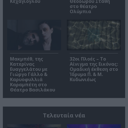
Κεχαγιόγλου
Θεόδωρου Στάθη
στο θέατρο
Ολύμπια
Μακμπέθ, της
32οι Πλοές – Το
Κατερίνας
Αίνιγμα της Εικόνας:
Ευαγγελάτου με
Ομαδική έκθεση στο
Γιώργο Γάλλο &
Ίδρυμα Π. & Μ.
Καρυοφυλλιά
Κυδωνιέως
Καραμπέτη στο
Θέατρο Βασιλάκου
Τελευταία νέα