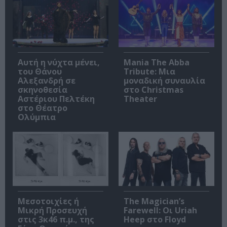
Αυτή η νύχτα μένει,
Mania The Abba
του Θάνου
Tribute: Μια
Αλεξανδρή σε
μοναδική συναυλία
σκηνοθεσία
στο Christmas
Αστέριου Πελτέκη
Theater
στο Θέατρο
Ολύμπια
Μεσοτοιχίες ή
The Magician’s
Μικρή Προσευχή
Farewell: Οι Uriah
στις 3κ46 π.μ., της
Heep στο Floyd