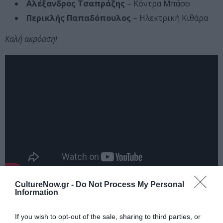
Αλέξανδρος Τσαπράζης
– Κόντρα Μπάσο
Περικλής Παπαδόπουλος
– Ηλεκτρική Κιθάρα
Καλή ακρόαση!
CultureNow.gr -
Do Not Process My Personal
Ακολουθήστε το Culturenow.gr στο
Google News
και
Information
μάθετε πρώτοι όλες τις ειδήσεις
If you wish to opt-out of the sale, sharing to third parties, or