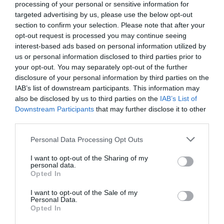
Δείτε όλα τα
τελευταία νέα
για την Τέχνη και τον
processing of your personal or sensitive information for
Πολιτισμό στο
Culturenow.gr
targeted advertising by us, please use the below opt-out
section to confirm your selection. Please note that after your
opt-out request is processed you may continue seeing
Νέοι Διαγωνισμοί
❯
interest-based ads based on personal information utilized by
us or personal information disclosed to third parties prior to
Tags
your opt-out. You may separately opt-out of the further
disclosure of your personal information by third parties on the
ΕΝΤΕΧΝΟ - ΛΑΪΚΟ - ΠΑΡΑΔΟΣΙΑΚΗ
IAB’s list of downstream participants. This information may
also be disclosed by us to third parties on the
IAB’s List of
Downstream Participants
that may further disclose it to other
Newsletter
third parties.
Κάθε βδομάδα στο e-mail σας τα τελευταία νέα για
την Τέχνη και τον Πολιτισμό!
Personal Data Processing Opt Outs
I want to opt-out of the Sharing of my
personal data.
Opted In
I want to opt-out of the Sale of my
Personal Data.
Ακολουθήστε το Culturenow.gr
Opted In