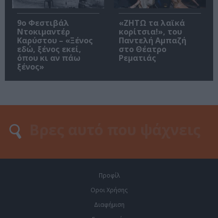
9ο Φεστιβάλ
«ΖΗΤΩ τα λαϊκά
Ντοκιμαντέρ
κορίτσια!», του
Καρύστου – «Ξένος
Παντελή Αμπαζή
εδώ, ξένος εκεί,
στο Θέατρο
όπου κι αν πάω
Ρεματιάς
ξένος»
Προφίλ
Οροι Χρήσης
Διαφήμιση