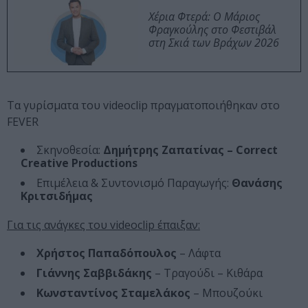
Χέρια Φτερά: Ο Μάριος
Φραγκούλης στο Φεστιβάλ
στη Σκιά των Βράχων 2026
Τα γυρίσματα του videoclip πραγματοποιήθηκαν στο
FEVER
Σκηνοθεσία:
Δημήτρης Ζαπατίνας – Correct
Creative Productions
Επιμέλεια & Συντονισμό Παραγωγής:
Θανάσης
Κριτσιδήμας
Για τις ανάγκες του videoclip έπαιξαν:
Χρήστος Παπαδόπουλος
– Λάφτα
Γιάννης Σαββιδάκης
– Τραγούδι – Κιθάρα
Κωνσταντίνος Σταμελάκος
– Μπουζούκι