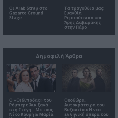
Οι Arab Strap στο
Τα τραγούδια μας:
Gazarte Ground
Ευανθία
Stage
Ρεμπούτσικα και
Άρης Δαβαράκης
στην Πάρο
Δημοφιλή Άρθρα
O «Οιδίποδας» του
Θεοδώρα,
Ρόμπερτ Άικ ξανά
Αυτοκράτειρα του
στη Στέγη – Με τους
Βυζαντίου: Η νέα
Νίκο Κουρή & Μαρία
ελληνική όπερα του