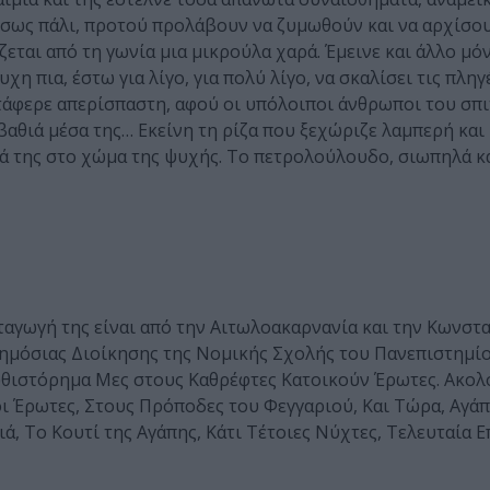
αμέσως πάλι, προτού προλάβουν να ζυμωθούν και να αρχίσο
ζεται από τη γωνία μια μικρούλα χαρά. Έμεινε και άλλο μό
 πια, έστω για λίγο, για πολύ λίγο, να σκαλίσει τις πληγέ
τάφερε απερίσπαστη, αφού οι υπόλοιποι άνθρωποι του σπι
 βαθιά μέσα της… Εκείνη τη ρίζα που ξεχώριζε λαμπερή και
ιά της στο χώμα της ψυχής. Το πετρολούλουδο, σιωπηλά κ
ταγωγή της είναι από την Αιτωλοακαρνανία και την Κωνστ
ημόσιας Διοίκησης της Νομικής Σχολής του Πανεπιστημί
μυθιστόρημα Μες στους Καθρέφτες Κατοικούν Έρωτες. Ακολ
 Έρωτες, Στους Πρόποδες του Φεγγαριού, Και Τώρα, Αγάπ
, Το Κουτί της Αγάπης, Κάτι Τέτοιες Νύχτες, Τελευταία Ε