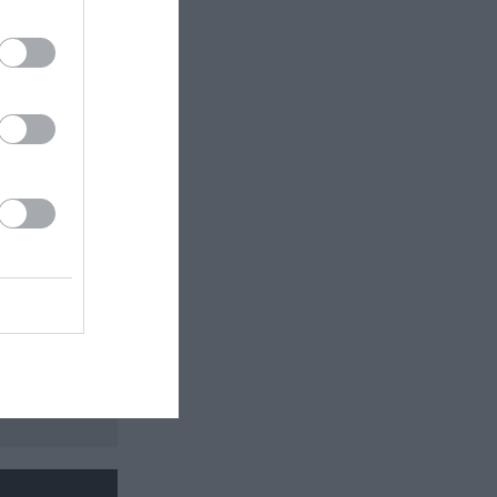
 εδώ!
❯