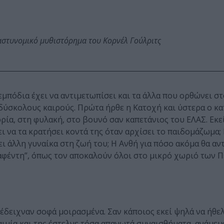
αστυνομικό μυθιστόρημα του Κορνέλ Γούλριτς
μπόδια έχει να αντιμετωπίσει και τα άλλα που ορθώνει στ
ε δύσκολους καιρούς. Πρώτα ήρθε η Κατοχή και ύστερα ο κ
ρία, στη φυλακή, στο βουνό σαν καπετάνιος του ΕΛΑΣ. Εκεί
ει να τα κρατήσει κοντά της όταν αρχίσει το παιδομάζωμα; 
ει άλλη γυναίκα στη ζωή του; Η Ανθή για πόσο ακόμα θα αν
αφέντη”, όπως τον αποκαλούν όλοι στο μικρό χωριό των 
 έδειχναν σοφά μοιρασμένα. Σαν κάποιος εκεί ψηλά να ήθελε
αιμία και της έστελνε τόσα απανωτά συναισθήματα, ανάμεικ