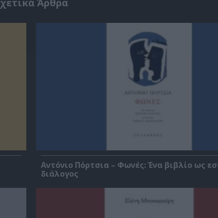
χετικά Άρθρα
Αντόνιο Πόρτσια – Φωνές: Ένα βιβλίο ως ε
διάλογος