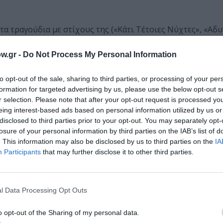
α τραγούδια με στίχους της («Κάτι Τέτοιες Νύχτες», «Αδ
και του Γιάννη Βαρδή «Ξεδιπλώνοντας τις Σκέψεις μου» (1
η Warner Music. Από τη συνεργασία με το συνθέτη Χρήστο
w.gr -
Do Not Process My Personal Information
ο πρώτο, «Δαχτυλιδάκια του Καπνού», περιέχεται στο CD
ύτερο, «Της Αγάπης Μάγια», περιέχεται στο CD της Λιζέτα
to opt-out of the sale, sharing to third parties, or processing of your per
ό το 1997 μέχρι το 2004 εργάστηκε στο Πνευματικό Κέντρο
formation for targeted advertising by us, please use the below opt-out s
r selection. Please note that after your opt-out request is processed y
 Τμήμα Προσωπικού του Δήμου Βύρωνα.
eing interest-based ads based on personal information utilized by us or
disclosed to third parties prior to your opt-out. You may separately opt-
losure of your personal information by third parties on the IAB’s list of
. This information may also be disclosed by us to third parties on the
IA
Participants
that may further disclose it to other third parties.
28, Τιμή: € 14,40
(
με ΦΠΑ)
l Data Processing Opt Outs
μάθετε πρώτοι όλες τις ειδήσεις
o opt-out of the Sharing of my personal data.