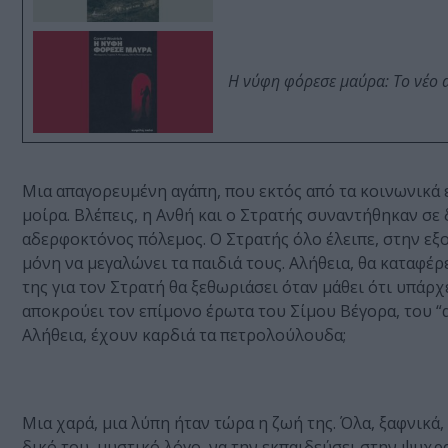
Η νύφη φόρεσε μαύρα: Το νέο 
Μια απαγορευμένη αγάπη, που εκτός από τα κοινωνικά ε
μοίρα. Βλέπεις, η Ανθή και ο Στρατής συναντήθηκαν σ
αδερφοκτόνος πόλεμος. Ο Στρατής όλο έλειπε, στην εξο
μόνη να μεγαλώνει τα παιδιά τους. Αλήθεια, θα καταφέρ
της για τον Στρατή θα ξεθωριάσει όταν μάθει ότι υπάρχ
αποκρούει τον επίμονο έρωτα του Σίμου Βέγορα, του “
Αλήθεια, έχουν καρδιά τα πετρολούλουδα;
Μια χαρά, μια λύπη ήταν τώρα η ζωή της. Όλα, ξαφνικά,
δικό του, μυστικό λόγο, να την εκπαιδεύσει στην ψυχρ