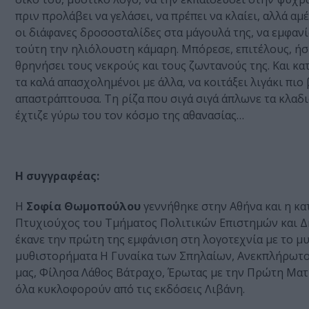
πριν προλάβει να γελάσει, να πρέπει να κλαίει, αλλά 
οι διάφανες δροσοσταλίδες στα μάγουλά της, να εμφανί
τούτη την ηλιόλουστη κάμαρη. Μπόρεσε, επιτέλους, ήσυχη
θρηνήσει τους νεκρούς και τους ζωντανούς της. Και κα
τα καλά απασχολημένοι με άλλα, να κοιτάξει λιγάκι πιο
απαστράπτουσα. Τη ρίζα που σιγά σιγά άπλωνε τα κλαδ
έχτιζε γύρω του τον κόσμο της αθανασίας…
Η συγγραφέας:
Η
Σοφία Θωμοπούλου
γεννήθηκε στην Αθήνα και η κα
Πτυχιούχος του Τμήματος Πολιτικών Επιστημών και Δ
έκανε την πρώτη της εμφάνιση στη λογοτεχνία με το 
μυθιστορήματα Η Γυναίκα των Σπηλαίων, Ανεκπλήρωτοι
μας, Φίλησα Λάθος Βάτραχο, Έρωτας με την Πρώτη Ματιά
όλα κυκλοφορούν από τις εκδόσεις Λιβάνη.