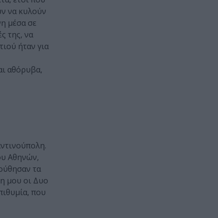
υν να κυλούν
νη μέσα σε
ς της, να
τιού ήταν για
αι αθόρυβα,
αντινούπολη.
ου Αθηνών,
ούθησαν τα
η μου οι Δυο
πιθυμία, που