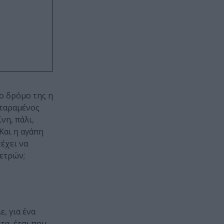
ο δρόμο της η
αταραμένος
νη, πάλι,
Και η αγάπη
τέχει να
Πετρών;
, για ένα
τα, έτσι που