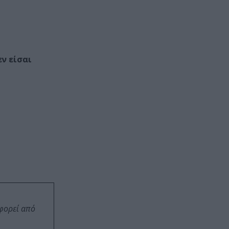
εν είσαι
οφορεί από