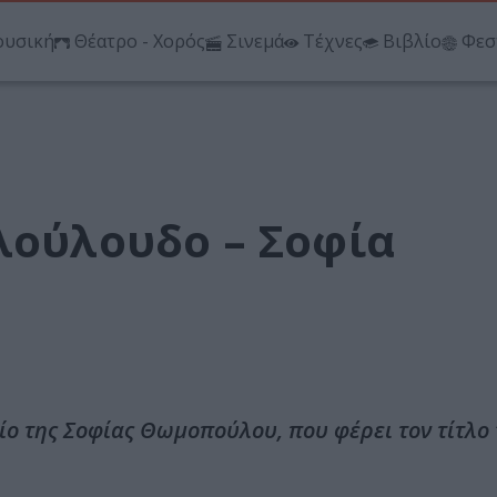
υσική
Θέατρο - Χορός
Σινεμά
Τέχνες
Βιβλίο
Φεσ
λούλουδο – Σοφία
ίο της Σοφίας Θωμοπούλου, που φέρει τον τίτλο 