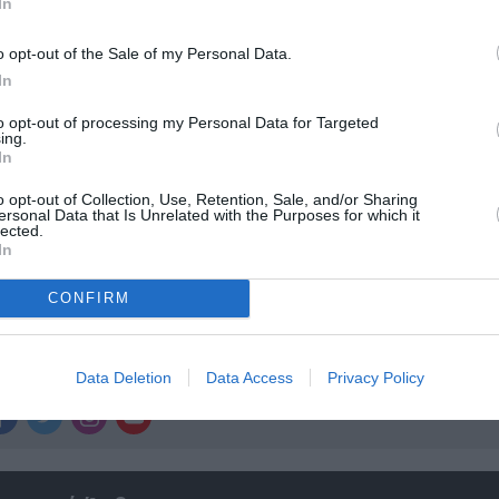
In
ολιτισμό στο
Culturenow.gr
o opt-out of the Sale of my Personal Data.
r
Δες
In
to opt-out of processing my Personal Data for Targeted
ing.
In
o opt-out of Collection, Use, Retention, Sale, and/or Sharing
ersonal Data that Is Unrelated with the Purposes for which it
lected.
In
νη και τον Πολιτισμό!
CONFIRM
λουθήστε το Culturenow.gr
Data Deletion
Data Access
Privacy Policy