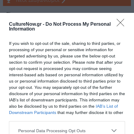
Tags
CultureNow.gr -
Do Not Process My Personal
ΕΚΔΟΣΕΙΣ ΚΑΣΤΑΝΙΩΤΗ
Information
Newsletter
If you wish to opt-out of the sale, sharing to third parties, or
processing of your personal or sensitive information for
Κάθε βδομάδα στο e-mail σας τα τελευταία νέα για
targeted advertising by us, please use the below opt-out
την Τέχνη και τον Πολιτισμό!
section to confirm your selection. Please note that after your
opt-out request is processed you may continue seeing
interest-based ads based on personal information utilized by
us or personal information disclosed to third parties prior to
your opt-out. You may separately opt-out of the further
disclosure of your personal information by third parties on the
Ακολουθήστε το Culturenow.gr
IAB’s list of downstream participants. This information may
also be disclosed by us to third parties on the
IAB’s List of
Downstream Participants
that may further disclose it to other
third parties.
Personal Data Processing Opt Outs
Σχετικά Άρθρα