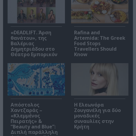
«DEADLIFT. Άρση
Rafina and
θανάτου», της
Artemida: The Greek
Βαλέριας
Food Stops
Δημητριάδου στο
Travellers Should
Θέατρο Εμπορικόν
Know
Απόστολος
Η Ελεωνόρα
Χαντζαράς –
Ζουγανέλη για δύο
«Κλεμμένος
μοναδικές
Πειρατής» &
συναυλίες στην
“Beauty and Blue”:
Κρήτη
Διπλή παράλληλη