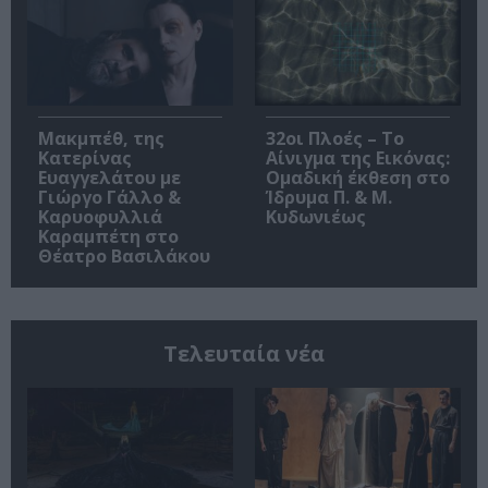
Μακμπέθ, της
32οι Πλοές – Το
Κατερίνας
Αίνιγμα της Εικόνας:
Ευαγγελάτου με
Ομαδική έκθεση στο
Γιώργο Γάλλο &
Ίδρυμα Π. & Μ.
Καρυοφυλλιά
Κυδωνιέως
Καραμπέτη στο
Θέατρο Βασιλάκου
Τελευταία νέα