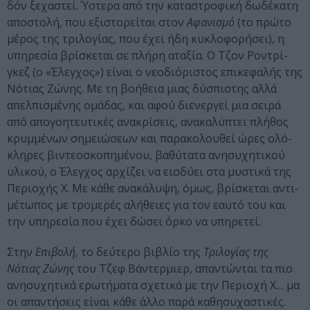
δόν ξεχα­στεί. Ύστερα από την κατα­στρο­φική δωδέ­κατη
απο­στολή, που εξι­στο­ρεί­ται στον
Αφα­νι­σμό
(το πρώτο
μέρος της τρι­λο­γίας, που έχει ήδη κυκλο­φο­ρή­σει), η
υπη­ρε­σία βρί­σκε­ται σε πλήρη ατα­ξία. Ο Τζον Ροντρί­
γκεζ (ο «Έλεγ­χος») είναι ο νεο­διό­ρι­στος επι­κε­φα­λής της
Νότιας Ζώνης. Με τη βοή­θεια μιας δύσπι­στης αλλά
απελ­πι­σμέ­νης ομά­δας, και αφού διε­νερ­γεί μια σειρά
από απο­γοη­τευ­τι­κές ανα­κρί­σεις, ανα­κα­λύ­πτει πλή­θος
κρυμ­μέ­νων σημειώ­σεων και παρα­κο­λου­θεί ώρες ολό­
κλη­ρες βιντε­ο­σκο­πη­μέ­νου, βαθύ­τατα ανη­συ­χη­τι­κού
υλι­κού, ο Έλεγ­χος αρχί­ζει να εισ­δύει στα μυστικά της
Περιο­χής Χ. Με κάθε ανα­κά­λυψη, όμως, βρί­σκε­ται αντι­
μέ­τω­πος με τρο­με­ρές αλή­θειες για τον εαυτό του και
την υπη­ρε­σία που έχει δώσει όρκο να υπη­ρε­τεί.
Στην
Επι­βολή
, το δεύ­τερο βιβλίο της
Τρι­λο­γίας της
Νότιας Ζώνης
του Τζεφ Βάντερ­μιερ, απα­ντώ­νται τα πιο
ανη­συ­χη­τικά ερω­τή­ματα σχε­τικά με την Περιοχή Χ… μα
οι απα­ντή­σεις είναι κάθε άλλο παρά καθη­συ­χα­στι­κές.