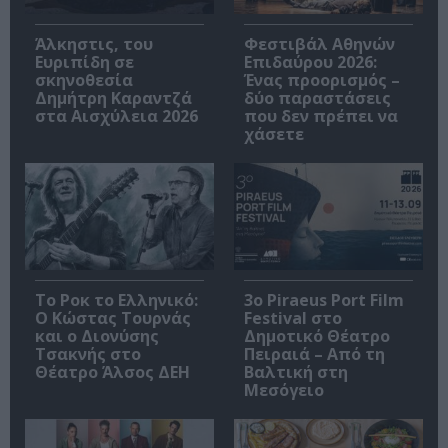
Άλκηστις, του
Φεστιβάλ Αθηνών
Ευριπίδη σε
Επιδαύρου 2026:
σκηνοθεσία
Ένας προορισμός –
Δημήτρη Καραντζά
δύο παραστάσεις
στα Αισχύλεια 2026
που δεν πρέπει να
χάσετε
Το Ροκ το Ελληνικό:
3o Piraeus Port Film
Ο Κώστας Τουρνάς
Festival στο
και ο Διονύσης
Δημοτικό Θέατρο
Τσακνής στο
Πειραιά – Από τη
Θέατρο Άλσος ΔΕΗ
Βαλτική στη
Μεσόγειο