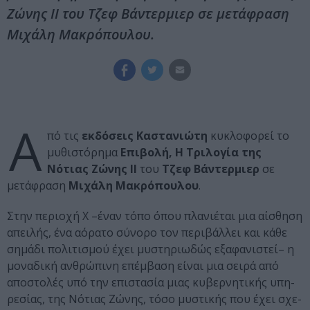
Ζώνης II του Τζεφ Βάντερμιερ σε μετάφραση
Μιχάλη Μακρόπουλου.
Α
πό τις
εκδόσεις Καστανιώτη
κυκλοφορεί το
μυθιστόρημα
Επιβολή, Η Τριλογία της
Νότιας Ζώνης II
του
Τζεφ Βάντερμιερ
σε
μετάφραση
Μιχάλη Μακρόπουλου
.
Στην περιοχή Χ –έναν τόπο όπου πλα­νιέ­ται μια αίσθηση
απει­λής, ένα αόρατο σύνορο τον περι­βάλ­λει και κάθε
σημάδι πολι­τι­σμού έχει μυστη­ριω­δώς εξα­φα­νι­στεί– η
μονα­δική ανθρώ­πινη επέμ­βαση είναι μια σειρά από
απο­στο­λές υπό την επι­στα­σία μιας κυβερ­νη­τι­κής υπη­
ρε­σίας, της Νότιας Ζώνης, τόσο μυστι­κής που έχει σχε­