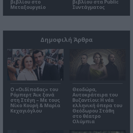
βιβλίου στο
βιβλίου στα Public
Μεταξουργείο
Συντάγματος
Δημοφιλή Άρθρα
O «Οιδίποδας» του
Θεοδώρα,
Ρόμπερτ Άικ ξανά
Αυτοκράτειρα του
στη Στέγη – Με τους
Βυζαντίου: Η νέα
Νίκο Κουρή & Μαρία
ελληνική όπερα του
Κεχαγιόγλου
Θεόδωρου Στάθη
στο θέατρο
Ολύμπια