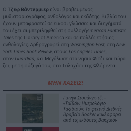
Ο
Τζεφ Βάντερμιερ
είναι βραβευμένος
μυθιστοριογράφος, ανθολόγος και εκδότης. Βιβλία του
έχουν μεταφραστεί σε είκοσι γλώσσες και διηγήματά
του έχει συμπεριληφθεί στη συλλογή
American Fantastic
Tale
s της Library of America και σε πολλές ετήσιες
ανθολογίες. Αρθρογραφεί στη
Washington Post
, στη
New
York Times Book Review
, στους
Los Angeles Times
,
στον
Guardian
, κ.α. Μεγάλωσε στα νησιά Φίτζι και τώρα
ζει, με τη σύζυγό του, στο Ταλαχάσι της Φλόριντα.
ΜΗΝ ΧΑΣΕΙΣ!
Γιανγκ Σιουάνγκ-τζι –
«Ταϊβάν: Ημερολόγιο
Ταξιδιού»: Το φετινό Διεθνές
Βραβείο Booker κυκλοφορεί
από τις εκδόσεις Βακχικόν