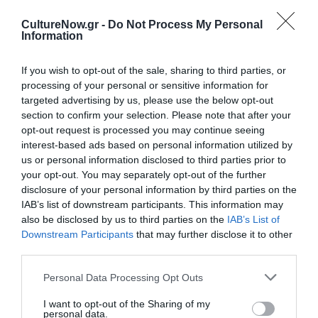
Πολιτισμό στο
Culturenow.gr
CultureNow.gr -
Do Not Process My Personal
Information
Νέοι Διαγωνισμοί
❯
If you wish to opt-out of the sale, sharing to third parties, or
Newsletter
processing of your personal or sensitive information for
targeted advertising by us, please use the below opt-out
Κάθε βδομάδα στο e-mail σας τα τελευταία νέα για
section to confirm your selection. Please note that after your
την Τέχνη και τον Πολιτισμό!
opt-out request is processed you may continue seeing
interest-based ads based on personal information utilized by
us or personal information disclosed to third parties prior to
your opt-out. You may separately opt-out of the further
disclosure of your personal information by third parties on the
IAB’s list of downstream participants. This information may
Ακολουθήστε το Culturenow.gr
also be disclosed by us to third parties on the
IAB’s List of
Downstream Participants
that may further disclose it to other
third parties.
Personal Data Processing Opt Outs
I want to opt-out of the Sharing of my
Δημοφιλή Άρθρα
personal data.