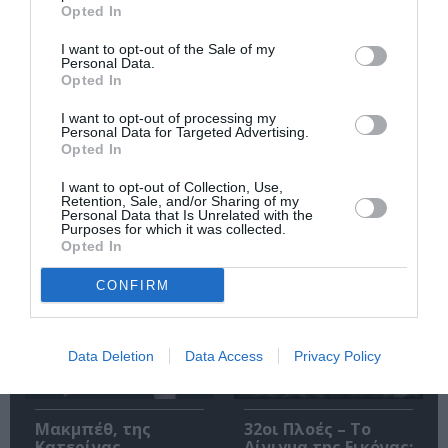
Opted In
I want to opt-out of the Sale of my
Personal Data.
Opted In
I want to opt-out of processing my
Personal Data for Targeted Advertising.
Opted In
O «Οιδίποδας» του
Θεοδώρα,
Ρόμπερτ Άικ ξανά
Αυτοκράτειρα του
I want to opt-out of Collection, Use,
στη Στέγη – Με τους
Βυζαντίου: Η νέα
Retention, Sale, and/or Sharing of my
Νίκο Κουρή & Μαρία
ελληνική όπερα του
Personal Data that Is Unrelated with the
Κεχαγιόγλου
Θεόδωρου Στάθη
Purposes for which it was collected.
στο θέατρο
Opted In
Ολύμπια
CONFIRM
Data Deletion
Data Access
Privacy Policy
Μακμπέθ, της
32οι Πλοές – Το
Κατερίνας
Αίνιγμα της Εικόνας: