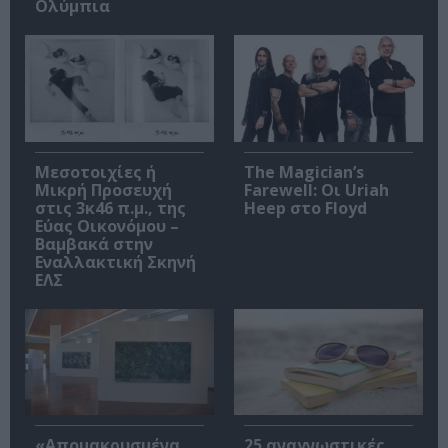
Ολύμπια
Μεσοτοιχίες ή
The Magician’s
Μικρή Προσευχή
Farewell: Οι Uriah
στις 3κ46 π.μ., της
Heep στο Floyd
Εύας Οικονόμου –
Βαμβακά στην
Εναλλακτική Σκηνή
ΕΛΣ
«Απομακρυσμένα
25 αναγνωστικές