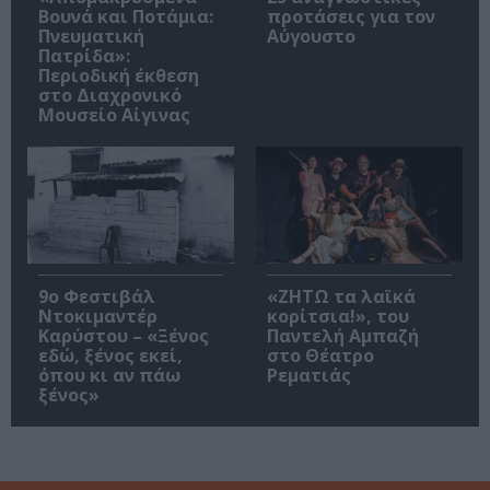
Βουνά και Ποτάμια:
προτάσεις για τον
Πνευματική
Αύγουστο
Πατρίδα»:
Περιοδική έκθεση
στο Διαχρονικό
Μουσείο Αίγινας
9ο Φεστιβάλ
«ΖΗΤΩ τα λαϊκά
Ντοκιμαντέρ
κορίτσια!», του
Καρύστου – «Ξένος
Παντελή Αμπαζή
εδώ, ξένος εκεί,
στο Θέατρο
όπου κι αν πάω
Ρεματιάς
ξένος»