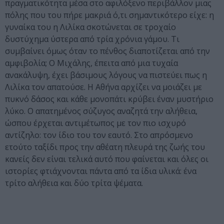
πραγματικότητα μέσα στο αφιλόξενο περιβάλλον μιας
πόλης που του πήρε μακριά ό,τι σημαντικότερο είχε: η
γυναίκα του η Λιλίκα σκοτώνεται σε τροχαίο
δυστύχημα ύστερα από τρία χρόνια γάμου. Τι
συμβαίνει όμως όταν το πένθος διαποτίζεται από την
αμφιβολία; Ο Μιχάλης, έπειτα από μια τυχαία
ανακάλυψη, έχει βάσιμους λόγους να πιστεύει πως η
Λιλίκα τον απατούσε. Η Αθήνα αρχίζει να μοιάζει με
πυκνό δάσος και κάθε μονοπάτι κρύβει έναν μυστήριο
λύκο. Ο απατημένος σύζυγος αναζητά την αλήθεια,
ώσπου έρχεται αντιμέτωπος με τον πιο ισχυρό
αντίζηλο: τον ίδιο του τον εαυτό. Στο απρόσμενο
ετούτο ταξίδι προς την αθέατη πλευρά της ζωής του
κανείς δεν είναι τελικά αυτό που φαίνεται και όλες οι
ιστορίες φτιάχνονται πάντα από τα ίδια υλικά: ένα
τρίτο αλήθεια και δύο τρίτα ψέματα.