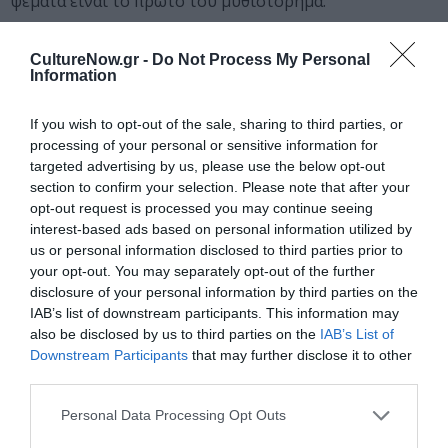
ψέματα είναι το πρώτο του μυθιστόρημα.
Ταυτότητα
CultureNow.gr -
Do Not Process My Personal
Information
ΠΛΗΡΟΦΟΡΙΕΣ ΕΚΔΟΣΗΣ:
If you wish to opt-out of the sale, sharing to third parties, or
ISBN: 978-960-04-4342-4, σελ. 320, τιμή: 12.50 €,
processing of your personal or sensitive information for
Σεπτέμβριος 2013
targeted advertising by us, please use the below opt-out
section to confirm your selection. Please note that after your
opt-out request is processed you may continue seeing
interest-based ads based on personal information utilized by
Ακολουθήστε το Culturenow.gr στο
Google News
και
us or personal information disclosed to third parties prior to
μάθετε πρώτοι όλες τις ειδήσεις
your opt-out. You may separately opt-out of the further
disclosure of your personal information by third parties on the
Δείτε όλα τα
τελευταία νέα
για την Τέχνη και τον
IAB’s list of downstream participants. This information may
Πολιτισμό στο
Culturenow.gr
also be disclosed by us to third parties on the
IAB’s List of
Downstream Participants
that may further disclose it to other
third parties.
Νέοι Διαγωνισμοί
❯
Personal Data Processing Opt Outs
Tags