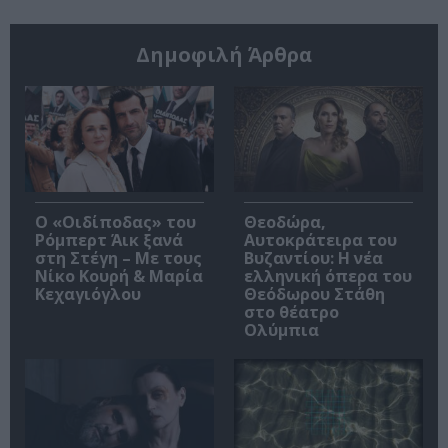
Δημοφιλή Άρθρα
O «Οιδίποδας» του
Θεοδώρα,
Ρόμπερτ Άικ ξανά
Αυτοκράτειρα του
στη Στέγη – Με τους
Βυζαντίου: Η νέα
Νίκο Κουρή & Μαρία
ελληνική όπερα του
Κεχαγιόγλου
Θεόδωρου Στάθη
στο θέατρο
Ολύμπια