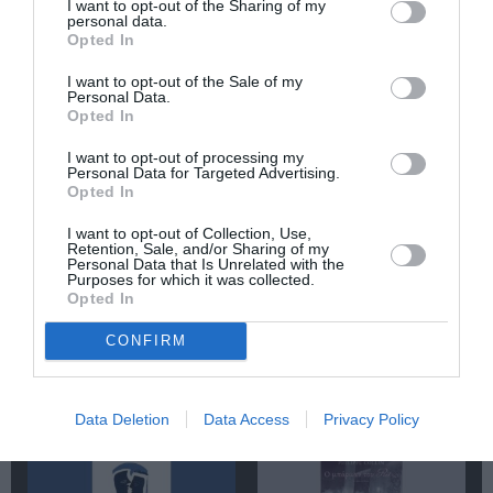
I want to opt-out of the Sharing of my
personal data.
ΕΚΔΟΣΕΙΣ ΚΕΔΡΟΣ
ΠΕΖΟΓΡΑΦΙΑ
Opted In
I want to opt-out of the Sale of my
Newsletter
Personal Data.
Opted In
Κάθε βδομάδα στο e-mail σας τα τελευταία νέα για
την Τέχνη και τον Πολιτισμό!
I want to opt-out of processing my
Personal Data for Targeted Advertising.
Opted In
I want to opt-out of Collection, Use,
Retention, Sale, and/or Sharing of my
Personal Data that Is Unrelated with the
Purposes for which it was collected.
Ακολουθήστε το Culturenow.gr
Opted In
CONFIRM
Σχετικά Άρθρα
Data Deletion
Data Access
Privacy Policy