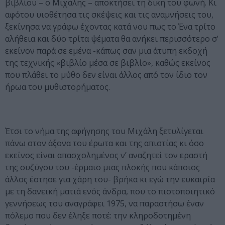
βιβλίου – ο Μιχάλης – αποκτήσει τη δική του φωνή. Κι
αφότου υιοθέτησα τις σκέψεις και τις αναμνήσεις του,
ξεκίνησα να γράφω έχοντας κατά νου πως το Ένα τρίτο
αλήθεια και δύο τρίτα ψέματα θα ανήκει περισσότερο σ’
εκείνον παρά σε εμένα -κάπως σαν μια άτυπη εκδοχή
της τεχνικής «βιβλίο μέσα σε βιβλίο», καθώς εκείνος
που πλάθει το μύθο δεν είναι άλλος από τον ίδιο τον
ήρωα του μυθιστορήματος.
Έτσι το νήμα της αφήγησης του Μιχάλη ξετυλίγεται
πάνω στον άξονα του έρωτα και της απιστίας κι όσο
εκείνος είναι απασχολημένος ν’ αναζητεί τον εραστή
της συζύγου του -έρμαιο μιας πλοκής που κάποιος
άλλος έστησε για χάρη του- βρήκα κι εγώ την ευκαιρία
με τη δανεική ματιά ενός άνδρα, που το πιστοποιητικό
γεννήσεως του αναγράφει 1975, να παραστήσω έναν
πόλεμο που δεν έληξε ποτέ: την κληροδοτημένη