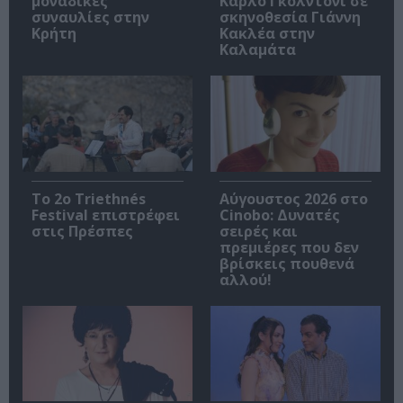
μοναδικές
Κάρλο Γκολντόνι σε
συναυλίες στην
σκηνοθεσία Γιάννη
Κρήτη
Κακλέα στην
Καλαμάτα
Το 2ο Triethnés
Αύγουστος 2026 στο
Festival επιστρέφει
Cinobo: Δυνατές
στις Πρέσπες
σειρές και
πρεμιέρες που δεν
βρίσκεις πουθενά
αλλού!