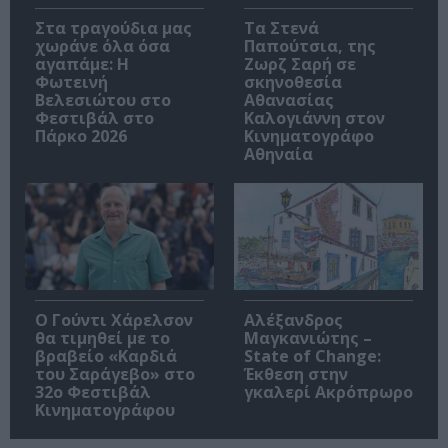
Στα τραγούδια μας
Τα Στενά
χωράνε όλα όσα
Παπούτσια, της
αγαπάμε: Η
Ζωρζ Σαρή σε
Φωτεινή
σκηνοθεσία
Βελεσιώτου στο
Αθανασίας
Φεστιβάλ στο
Καλογιάννη στον
Πάρκο 2026
Κινηματογράφο
Αθηναία
Ο Γούντι Χάρελσον
Αλέξανδρος
θα τιμηθεί με το
Μαγκανιώτης –
βραβείο «Καρδιά
State of Change:
του Σαράγεβο» στο
Έκθεση στην
32ο Φεστιβάλ
γκαλερί Ακρόπρωρο
Κινηματογράφου