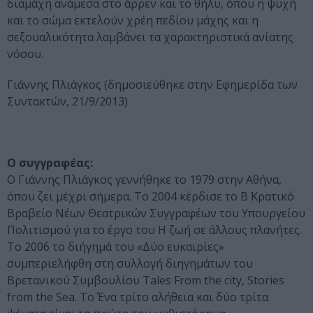
διαμάχη ανάμεσα στο άρρεν και το θήλυ, όπου η ψυχή
και το σώμα εκτελούν χρέη πεδίου μάχης και η
σεξουαλικότητα λαμβάνει τα χαρακτηριστικά ανίατης
νόσου.
Γιάννης Πλιάγκος (δημοσιεύθηκε στην Εφημερίδα των
Συντακτών, 21/9/2013)
Ο συγγραφέας:
Ο Γιάννης Πλιάγκος γεννήθηκε το 1979 στην Αθήνα,
όπου ζει μέχρι σήμερα. Το 2004 κέρδισε το Β΄ Κρατικό
Βραβείο Νέων Θεατρικών Συγγραφέων του Υπουργείου
Πολιτισμού για το έργο του Η ζωή σε άλλους πλανήτες.
Το 2006 το διήγημά του «Δύο ευκαιρίες»
συμπεριελήφθη στη συλλογή διηγημάτων του
Βρετανικού Συμβουλίου Tales From the city, Stories
from the Sea. Το Ένα τρίτο αλήθεια και δύο τρίτα