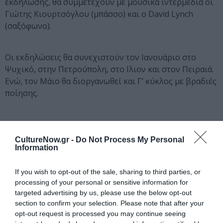
εκδήλωσης, θα συμμετέχουν με μουσικά ιντερμέδια οι
Γιώτης Κιουρτσόγλου (μπάσσο) και ο David Lynch
(σαξόφωνο).
Οι εκδηλώσεις θα συνεχιστούν τον Ιανουάριο στο
Ψυχικό, στην Πετρούπολη, στο Ιλιον και στον Πειραιά.
Ενώ, τον Μάιο θα διοργανωθεί και Γ’ κύκλος με βραδιές
ποίησης.
Info
Περπατώντας τον Ηριδανό-Έλληνες Πολιτικοί
CultureNow.gr -
Do Not Process My Personal
διαβάζουν ποίηση-Β’ Κύκλος
Information
Κυριάκος Μητσοτάκης και Κώστας Σκανδαλίδης
Παρασκευή 7 Δεκεμβρίου
If you wish to opt-out of the sale, sharing to third parties, or
processing of your personal or sensitive information for
Μουσείο Μπενάκη
targeted advertising by us, please use the below opt-out
Ώρα έναρξης: 19.00
section to confirm your selection. Please note that after your
Πληροφορίες: Ροές, τηλ. 210 3479426
opt-out request is processed you may continue seeing