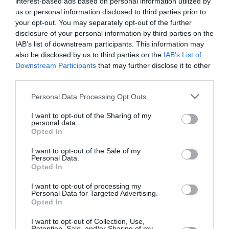
interest-based ads based on personal information utilized by
Ακολουθήστε το Culturenow.gr στο
Google News
και
us or personal information disclosed to third parties prior to
μάθετε πρώτοι όλες τις ειδήσεις
your opt-out. You may separately opt-out of the further
disclosure of your personal information by third parties on the
Δείτε όλα τα
τελευταία νέα
για την Τέχνη και τον
IAB’s list of downstream participants. This information may
Πολιτισμό στο
Culturenow.gr
also be disclosed by us to third parties on the
IAB’s List of
Downstream Participants
that may further disclose it to other
third parties.
Νέοι Διαγωνισμοί
❯
Personal Data Processing Opt Outs
Newsletter
I want to opt-out of the Sharing of my
personal data.
Κάθε βδομάδα στο e-mail σας τα τελευταία νέα για
Opted In
την Τέχνη και τον Πολιτισμό!
I want to opt-out of the Sale of my
Personal Data.
Opted In
I want to opt-out of processing my
Personal Data for Targeted Advertising.
Opted In
Ακολουθήστε το Culturenow.gr
I want to opt-out of Collection, Use,
Retention, Sale, and/or Sharing of my