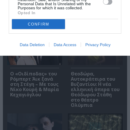
Personal Data that Is Unrelated with the
Purposes for which it was collected.
Opted In
Δημοφιλή Άρθρα
CONFIRM
Data Deletion
Data Access
Privacy Policy
O «Οιδίποδας» του
Θεοδώρα,
Ρόμπερτ Άικ ξανά
Αυτοκράτειρα του
στη Στέγη – Με τους
Βυζαντίου: Η νέα
Νίκο Κουρή & Μαρία
ελληνική όπερα του
Κεχαγιόγλου
Θεόδωρου Στάθη
στο θέατρο
Ολύμπια