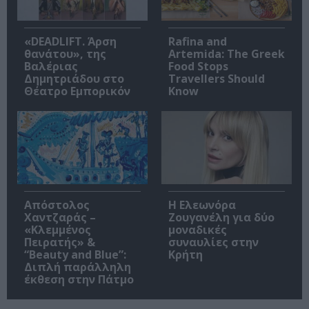
«DEADLIFT. Άρση
Rafina and
θανάτου», της
Artemida: The Greek
Βαλέριας
Food Stops
Δημητριάδου στο
Travellers Should
Θέατρο Εμπορικόν
Know
Απόστολος
Η Ελεωνόρα
Χαντζαράς –
Ζουγανέλη για δύο
«Κλεμμένος
μοναδικές
Πειρατής» &
συναυλίες στην
“Beauty and Blue”:
Κρήτη
Διπλή παράλληλη
έκθεση στην Πάτμο