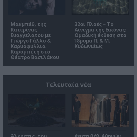
Μακμπέθ, της
32οι Πλοές – Το
Κατερίνας
Αίνιγμα της Εικόνας:
Ευαγγελάτου με
Ομαδική έκθεση στο
Γιώργο Γάλλο &
Ίδρυμα Π. & Μ.
Καρυοφυλλιά
Κυδωνιέως
Καραμπέτη στο
Θέατρο Βασιλάκου
Τελευταία νέα
Άλκηστις, του
Φεστιβάλ Αθηνών