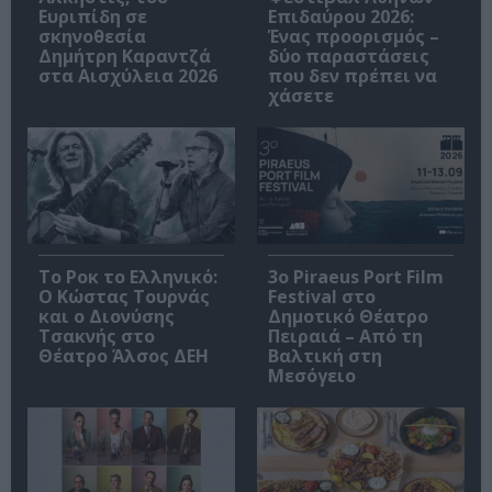
Ευριπίδη σε
Επιδαύρου 2026:
σκηνοθεσία
Ένας προορισμός –
Δημήτρη Καραντζά
δύο παραστάσεις
στα Αισχύλεια 2026
που δεν πρέπει να
χάσετε
Το Ροκ το Ελληνικό:
3o Piraeus Port Film
Ο Κώστας Τουρνάς
Festival στο
και ο Διονύσης
Δημοτικό Θέατρο
Τσακνής στο
Πειραιά – Από τη
Θέατρο Άλσος ΔΕΗ
Βαλτική στη
Μεσόγειο